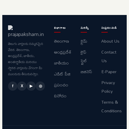
విభాగాలు
మరిన్నీ
సంప్రదించండి
తెలంగాణ
క్రైమ్
About Us
తెలుగు వార్తలకు నమ్మకమైన
వేదిక. తెలంగాణ,
ఆంధ్రప్రదేశ్
లైఫ్
Contact
ఆంధ్రప్రదేశ్, జాతీయ,
స్టైల్
Us
అంతర్జాతీయ మరియు
జాతీయం
స్థానిక వార్తలను వేగంగా మీ
బిజినెస్
E-Paper
ఎడిట్ పేజి
ముందుకు తీసుకువస్తాం.
Privacy
ప్రపంచం
f
X
▶
◎
Policy
వినోదం
Terms &
Conditions