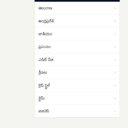
సంచలన విషయాలు ఇవే…
తెలంగాణ
›
రంగనాథ్ ఎందుకు టార్గెట్ అయ్యారు..
16:31
హైకోర్టు తీవ్ర వ్యాఖ్యల వెనుక ఏం
ఆంధ్రప్రదేశ్
›
జరిగింది?
జాతీయం
›
ప్రపంచం
›
ఎడిట్ పేజి
›
క్రీడలు
›
లైఫ్ స్టైల్
›
క్రైమ్
›
బిజినెస్
›