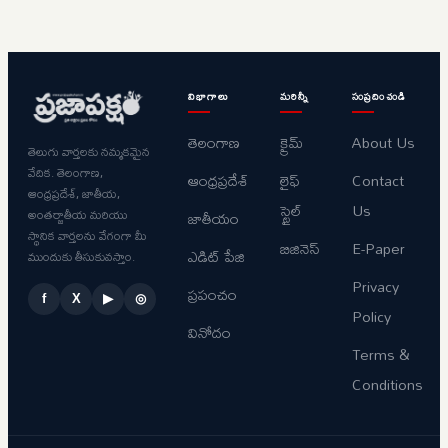
ఉండాలని
వైద్యుల
హెచ్చరిక..
విభాగాలు
మరిన్నీ
సంప్రదించండి
తెలంగాణ
క్రైమ్
About Us
తెలుగు వార్తలకు నమ్మకమైన
వేదిక. తెలంగాణ,
ఆంధ్రప్రదేశ్
లైఫ్
Contact
ఆంధ్రప్రదేశ్, జాతీయ,
స్టైల్
Us
అంతర్జాతీయ మరియు
జాతీయం
స్థానిక వార్తలను వేగంగా మీ
బిజినెస్
E-Paper
ఎడిట్ పేజి
ముందుకు తీసుకువస్తాం.
Privacy
ప్రపంచం
f
X
▶
◎
Policy
వినోదం
Terms &
Conditions