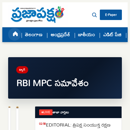
Skip to content
E-Paper
తెలంగాణ
ఆంధ్రప్రదేశ్
జాతీయం
ఎడిట్ పేజి
ట్యాగ్
RBI MPC సమావేశం
తాజా వార్తలు
LIVE
బిజినెస్
బిజినెస్
Repo
RBI
EDITORIAL: త్రిపక్ష సంయుక్త రక్షణ
02:58