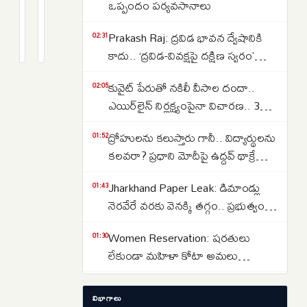
Rate
MPC
ఒప్పందం పర్యవసానాలు
Unchanged:
సమావేశం
4
2
Prakash Raj: ద్రవిడ భావన ద్వేషానికి
లోన్
ప్రారంభం..
days
months
02:31
క్రితం
క్రితం
కాదు.. ‘ద్రవిడ-వివక్షపై దక్షిణ స్వరం’
తీసుకున్నవారికి
రెపో
పుస్తకావిష్కరణ సభలో ప్రకాష్ రాజ్
గుడ్
రేటు
కువైట్ పేరుతో నకిలీ వీసాల దందా..
02:05
న్యూస్..
తగ్గింపా?
ఎయిర్‌లైన్ నిర్లక్ష్యంపైనా విచారణ.. 39
రెపో
యథాతథ
మందిపై కేసు
రేటును
స్థితినా?
ద్రోహులను కలుస్తారు గానీ.. విద్యార్థులను
01:52
యథాతథంగా
RBI
కలవరా? ప్రధాని మోదీపై ఉద్ధవ్ థాక్రే
ఉంచిన
నిర్ణయంపై
మండిపాటు
Jharkhand Paper Leak: డిమాండ్లు
01:43
ఆర్‌బీఐ..
సర్వత్రా
నెరవేరే వరకు వెనక్కి తగ్గం.. ప్రభుత్వంతో
ఆసక్తి..
చర్చలు విఫలం
Women Reservation: షరతులు
01:30
లేకుండా మహిళా కోటా అమలు
చేయాలి.. రాహుల్ గాంధీ డిమాండ్
Strait of Hormuz: హోర్ముజ్ జలసంధిని
01:13
విభాగాలు
తెరవాలంటే ఇరాన్‌తో ట్రంప్ రాజీ