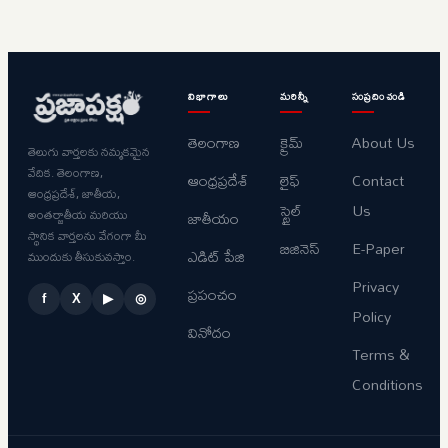
విభాగాలు
మరిన్నీ
సంప్రదించండి
తెలంగాణ
క్రైమ్
About Us
తెలుగు వార్తలకు నమ్మకమైన
వేదిక. తెలంగాణ,
ఆంధ్రప్రదేశ్
లైఫ్
Contact
ఆంధ్రప్రదేశ్, జాతీయ,
స్టైల్
Us
అంతర్జాతీయ మరియు
జాతీయం
స్థానిక వార్తలను వేగంగా మీ
బిజినెస్
E-Paper
ఎడిట్ పేజి
ముందుకు తీసుకువస్తాం.
Privacy
ప్రపంచం
f
X
▶
◎
Policy
వినోదం
Terms &
Conditions