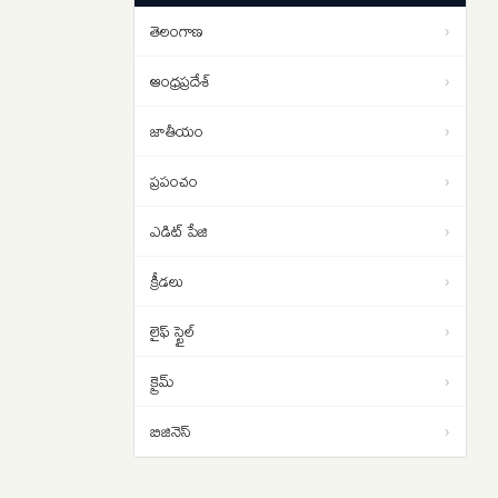
పడాల్సిందే
తెలంగాణ
›
ఇరాన్ యుద్ధం నుంచి బయటపడదాం..
01:02
ట్రంప్‌కు సెంట్కామ్ అధిపతి డాన్ కెయిన్
ఆంధ్రప్రదేశ్
›
సలహా
జాతీయం
›
ప్రపంచం
›
ఎడిట్ పేజి
›
క్రీడలు
›
లైఫ్ స్టైల్
›
క్రైమ్
›
బిజినెస్
›