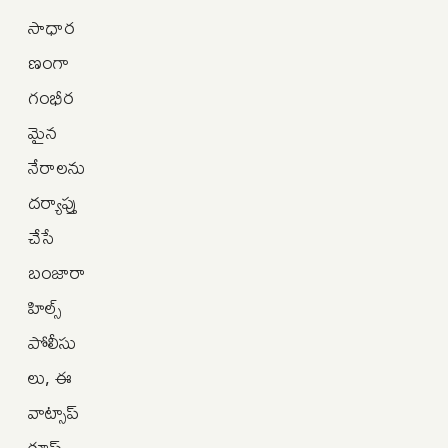
సాధార
ణంగా
గంభీర
మైన
నేరాలను
దర్యాప్తు
చేసే
బంజారా
హిల్స్
పోలీసు
లు, ఈ
వాట్సాప్
గ్రూప్