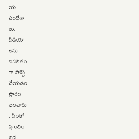
య
సందేశా
లు,
వీడియో
లను
విపరీతం
గా పోస్ట్
చేయడం
ప్రారం
భించారు
. దీంతో
స్పందిం
చిన