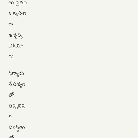
లు సైతం
ఒక్కసారి
గా
ఆశ్చర్య
పోయా
రు.
ఫిర్యాదు
నేపథ్యం
లో
తప్పనిస
రి
పరిస్థితు
ల్లో