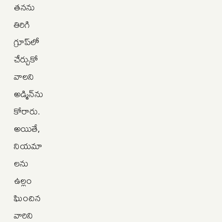
తనను
తిరిగి
గ్రూప్‌లో
చేర్చుకో
వాలని
అడ్మిన్‌ను
కోరారు.
అయితే,
నియమా
లను
ఉల్లం
ఘించిన
వారిని