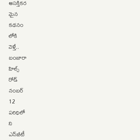
ఆసక్తికర
మైన
కథనం
లోకి
వెళ్తే..
బంజారా
హిల్స్
రోడ్
నంబర్
12
పరిధిలో
ని
ఎన్‌బీటీ