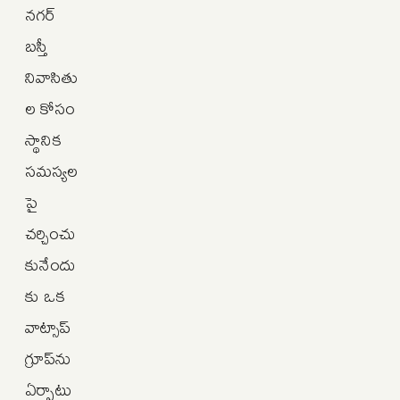
నగర్
బస్తీ
నివాసితు
ల కోసం
స్థానిక
సమస్యల
పై
చర్చించు
కునేందు
కు ఒక
వాట్సాప్
గ్రూప్‌ను
ఏర్పాటు