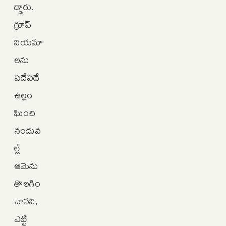
డ్డారు.
గ్రూప్
నియమా
లను
పదేపదే
ఉల్లం
ఘించి
నందువ
ల్లే
ఆమెను
తొలగిం
చానని,
ఎట్టి