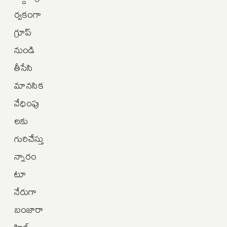
ర్వకంగా
గ్రూప్
నుండి
తీసేసి
మానసిక
వేధింపు
లకు
గురిచేస్తు
న్నారం
టూ
నేరుగా
బంజారా