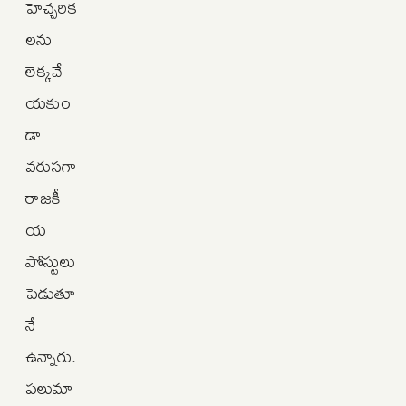
హెచ్చరిక
లను
లెక్కచే
యకుం
డా
వరుసగా
రాజకీ
య
పోస్టులు
పెడుతూ
నే
ఉన్నారు.
పలుమా