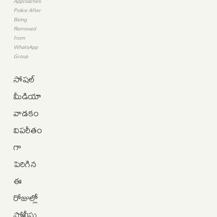
Approaches
Police After
Being
Removed
from
WhatsApp
Group
సోషల్
మీడియా
వాడకం
విపరీతం
గా
పెరిగిన
ఈ
రోజుల్లో
పోలీసు