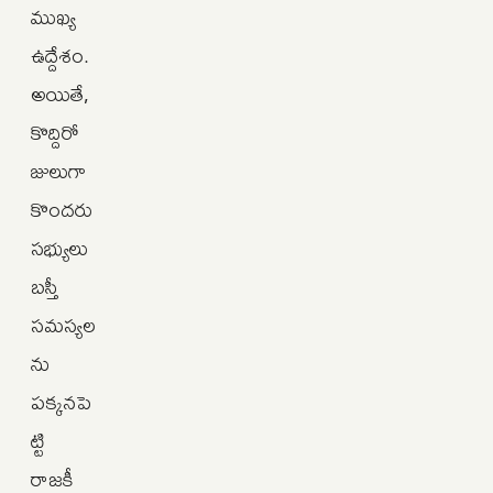
ముఖ్య
ఉద్దేశం.
అయితే,
కొద్దిరో
జులుగా
కొందరు
సభ్యులు
బస్తీ
సమస్యల
ను
పక్కనపె
ట్టి
రాజకీ