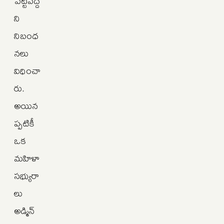
పెట్టవద్ద
ని
నిబంధ
నలు
విధించా
రు.
అయిన
ప్పటికీ
ఒక
మహిళా
సభ్యురా
లు
అడ్మిన్