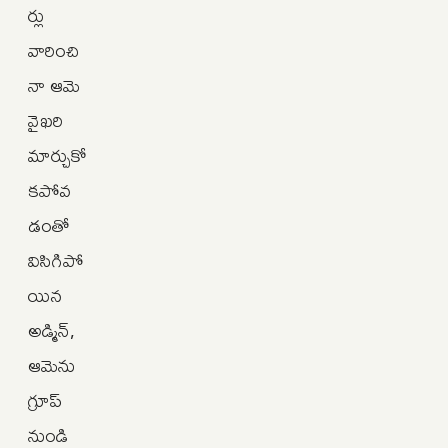
ర్లు
వారించి
నా ఆమె
వైఖరి
మార్చుకో
కపోవ
డంతో
విసిగిపో
యిన
అడ్మిన్,
ఆమెను
గ్రూప్
నుండి