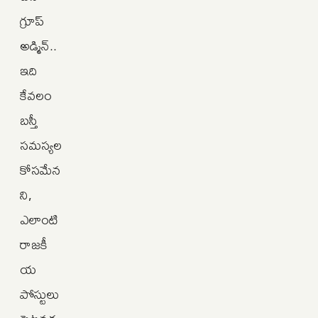
గ్రూప్
అడ్మిన్..
ఇది
కేవలం
బస్తీ
సమస్యల
కోసమేన
ని,
ఎలాంటి
రాజకీ
య
పోస్టులు