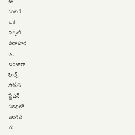
ఈ
ఘటనే
ఒక
చక్కటి
ఉదాహర
ణ.
బంజారా
హిల్స్
పోలీస్
స్టేషన్
పరిధిలో
జరిగిన
ఈ