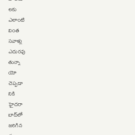
లకు
ఎలాంటి
వింత
సవాళ్లు
ఎదురవు
తున్నా
యో
చెప్పడా
నికి
హైదరా
బాద్‌లో
జరిగిన