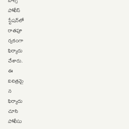
హిల్స్
పోలీస్
స్టేషన్‌లో
రాతపూ
ర్వకంగా
ఫిర్యాదు
చేశారు.
ఈ
విచిత్రమై
న
ఫిర్యాదు
చూసి
పోలీసు