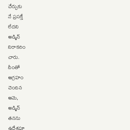
చేర్చుకు
నే ప్రసక్తే
లేదని
అడ్మిన్
నిరాకరిం
చారు.
దీంతో
ఆగ్రహం
చెందిన
ఆమె,
అడ్మిన్
తనను
ఉద్దేశపూ