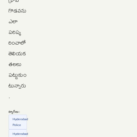
గొడవను
ఎలా
పరిష్క
రించాలో
తెలియక
తలలు
పట్టుకుం
టున్నారు
.
ట్యాగ్‌లు:
Hyderabad
Police
Hyderabad