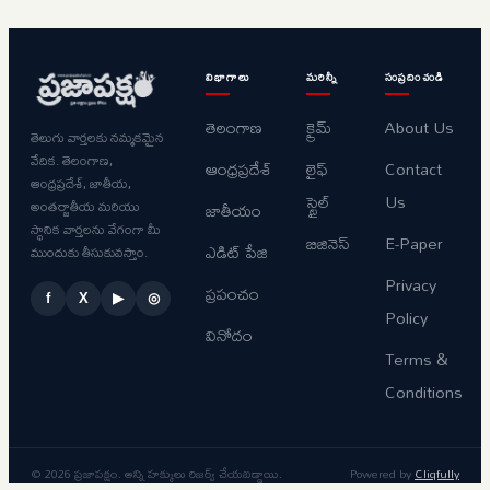
పర్యావరణ
కార్డులు
అనుమతులు
పంద్రాగస్టు
నుంచి
విభాగాలు
మరిన్నీ
సంప్రదించండి
పంపిణీ
తెలంగాణ
క్రైమ్
About Us
తెలుగు వార్తలకు నమ్మకమైన
వేదిక. తెలంగాణ,
ఆంధ్రప్రదేశ్
లైఫ్
Contact
ఆంధ్రప్రదేశ్, జాతీయ,
స్టైల్
Us
అంతర్జాతీయ మరియు
జాతీయం
స్థానిక వార్తలను వేగంగా మీ
బిజినెస్
E-Paper
ఎడిట్ పేజి
ముందుకు తీసుకువస్తాం.
Privacy
ప్రపంచం
f
X
▶
◎
Policy
వినోదం
Terms &
Conditions
© 2026 ప్రజాపక్షం. అన్ని హక్కులు రిజర్వ్ చేయబడ్డాయి.
Powered by
Cliqfully