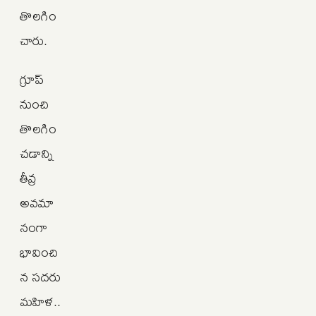
తొలగిం
చారు.
గ్రూప్
నుంచి
తొలగిం
చడాన్ని
తీవ్ర
అవమా
నంగా
భావించి
న సదరు
మహిళ..