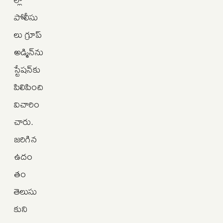
పోలీసు
లు గ్రూప్
అడ్మిన్‌ను
స్టేషన్‌కు
పిలిపించి
విచారిం
చారు.
జరిగిన
ఉదం
తం
తెలుసు
కుని