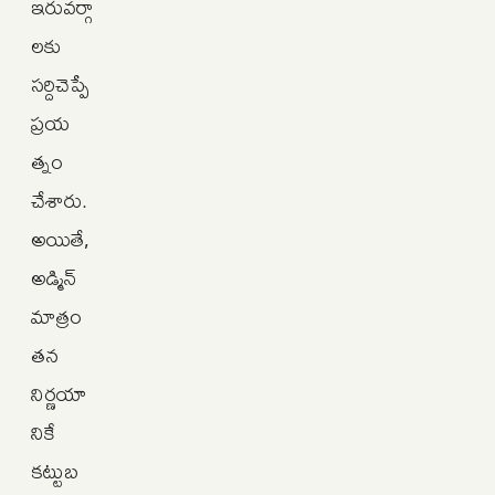
ఇరువర్గా
లకు
సర్దిచెప్పే
ప్రయ
త్నం
చేశారు.
అయితే,
అడ్మిన్
మాత్రం
తన
నిర్ణయా
నికే
కట్టుబ