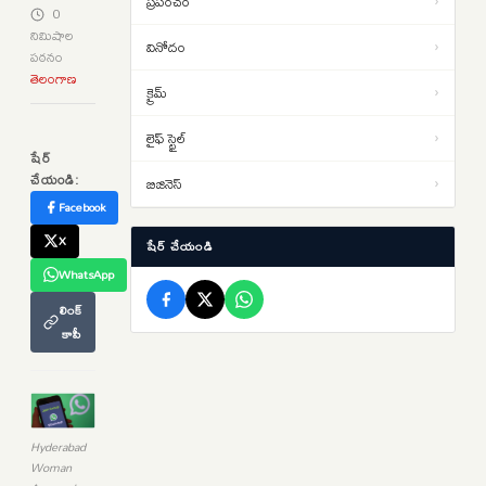
ప్రపంచం
›
0
అడ్డుకోలేదు..’ఛాత్రోన్ కీ గూంజ్’
నిమిషాల
వినోదం
›
అనుమతి రద్దుపై రాహుల్ మండిపాటు
పఠనం
పార్టీ విరాళాల స్వీకరణలో డీఎంకే టాప్…
12:24
తెలంగాణ
క్రైమ్
›
రూ. 140 కోట్లతో వైసీపీ 3వ
స్థానం..టీడీపీది 4వ స్థానం
లైఫ్ స్టైల్
›
నిరసనలు.. వాయిదాల మధ్య బిల్లులు
12:17
షేర్
చేయండి:
పాస్…పార్లమెంట్ ఉభయసభల్లోనూ
బిజినెస్
›
ఇదే తంతు
Facebook
X
షేర్ చేయండి
WhatsApp
లింక్
కాపీ
Hyderabad
Woman