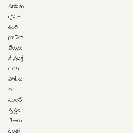
పరిస్థితు
ల్లోనూ
తిరిగి
గ్రూప్‌లో
చేర్చుకు
నే ప్రసక్తే
లేదని
పోలీసు
ల
ముందే
స్పష్టం
చేశారు.
దీంతో