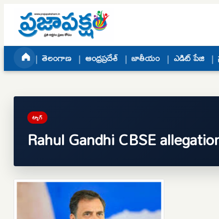
Skip to content
తెలంగాణ
ఆంధ్రప్రదేశ్
జాతీయం
ఎడిట్ పేజి
ట్యాగ్
Rahul Gandhi CBSE allegatio