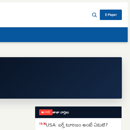
E-Paper
తాజా వార్తలు
LIVE
USA: బర్త్ టూరిజం అంటే ఏమిటి?
15:39