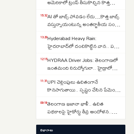
అమెరికాలో ట్రంప్ తీసుకొచ్చిన కొత్త
ఆంక్షలు ఇవే..NRI లకు షాక్
AI తో జాబ్స్ పోవడం లేదు…కొత్త జాబ్స్
15:32
వస్తున్నాయంటున్న అంతర్జాతీయ సంస్థ
నోమురా..కారణాలు ఇవే…
Hyderabad Heavy Rain:
13:29
హైదరాబాద్‌లో దంచికొట్టిన వాన.. పలు
ప్రాంతాల్లో రోడ్లు జలమయం..
HYDRAA Driver Jobs: తెలంగాణలో
12:15
అత్యవసరమైతే తప్ప ఇళ్ల నుంచి
ఇంతమంది నిరుద్యోగులా.. హైడ్రాలో
బయటకు రావొద్దని సూచన..
150 డ్రైవర్ పోస్టుల కోసం తరలివచ్చిన
UPI చెల్లింపులు ఉచితంగానే
11:31
వేలాది మంది..
కొనసాగుతాయి.. స్పష్టం చేసిన పేమెంట్
కౌన్సిల్ ఆఫ్ ఇండియా..
తెలంగాణ ఖజానా ఖాళీ.. ఉచిత
09:18
పథకాలపై హైకోర్టు తీవ్ర ఆందోళన..
కోటీశ్వరులకు రైతుబంధు ఇవ్వడంపై
మందుబాబులకు షాక్.. తెలంగాణలో
09:11
నిలదీత..
విభాగాలు
మద్యం ధరలు పెంపు దిశగా సర్కారు