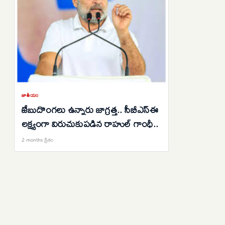
జాతీయం
జేబుదొంగలు ఉన్నారు జాగ్రత్త.. సీబీఎస్‌ఈ
లక్ష్యంగా విరుచుకుపడిన రాహుల్ గాంధీ..
2 months క్రితం