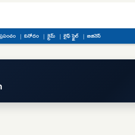
ప్రపంచం
వినోదం
క్రైమ్
లైఫ్ స్టైల్
బిజినెస్
n