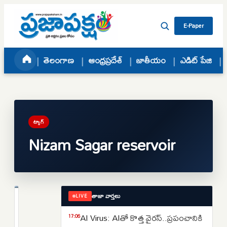
Skip to content
E-Paper
తెలంగాణ
ఆంధ్రప్రదేశ్
జాతీయం
ఎడిట్ పేజి
ట్యాగ్
Nizam Sagar reservoir
తాజా వార్తలు
LIVE
క్రైమ్
భార్యతో
AI Virus: AIతో కొత్త వైరస్‌..ప్రపంచానికి
17:06