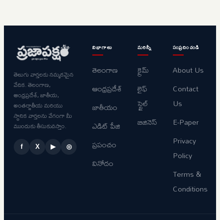
విభాగాలు
మరిన్నీ
సంప్రదించండి
తెలంగాణ
క్రైమ్
About Us
తెలుగు వార్తలకు నమ్మకమైన
వేదిక. తెలంగాణ,
ఆంధ్రప్రదేశ్
లైఫ్
Contact
ఆంధ్రప్రదేశ్, జాతీయ,
స్టైల్
Us
అంతర్జాతీయ మరియు
జాతీయం
స్థానిక వార్తలను వేగంగా మీ
బిజినెస్
E-Paper
ఎడిట్ పేజి
ముందుకు తీసుకువస్తాం.
Privacy
ప్రపంచం
f
X
▶
◎
Policy
వినోదం
Terms &
Conditions