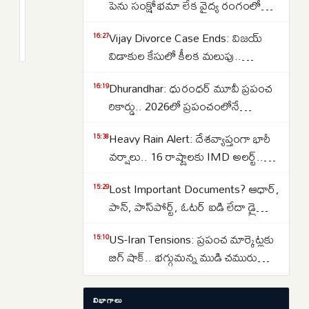
విబేధాలు..తీవ్ర
పెను సంక్షోభమా లేక వైద్య రంగంలో
మనస్తాపం..
విప్లవమా.. తలలు పట్టుకుంటున్న
2
Vijay Divorce Case Ends: విజయ్
ఇద్దరు
months
16:27
శాస్త్రవేత్తలు..
క్రితం
విడాకుల కేసులో కీలక మలుపు..
పిల్లలతో
పిటిషన్‌ను వెనక్కి తీసుకున్న
నిజాంసాగర్
Dhurandhar: ధురంధర్ మూవీ ప్రపంచ
16:19
సంగీత..కేసును కొట్టివేసిన కోర్టు
జలాశయంలోకి
రికార్డు.. 2026లో ప్రపంచంలోనే
దూకి
అత్యధికంగా వీక్షించిన నాన్-ఇంగ్లీష్
భర్త
Heavy Rain Alert: దేశవ్యాప్తంగా భారీ
15:38
చిత్రంగా హిస్టరీ క్రియేట్..
ఆత్మహత్య..
వర్షాలు.. 16 రాష్ట్రాలకు IMD అలర్ట్..
ఒడిశా-కేరళకు రెడ్ వార్నింగ్.. దక్షిణాది
Lost Important Documents? ఆధార్,
15:29
రాష్ట్రాల్లో ఉరుములతో కూడిన వానలు..
పాన్, పాస్‌పోర్ట్, ఓటర్ ఐడి లేదా డ్రైవింగ్
లైసెన్స్ పోగొట్టుకుంటే ఏమి చేయాలి?
US-Iran Tensions: ప్రపంచ మార్కెట్లకు
15:10
మీరు ఎక్కడ ఫిర్యాదు చేయాలి?
బిగ్ షాక్.. భగ్గుమన్న ముడి చమురు
ధరలు.. హార్ముజ్ జలసంధి వద్ద తీవ్ర
Stock Market Today: ఒకే ఒక్క
15:00
ఉద్రిక్తత..
విభాగాలు
వార్తతో కుప్పకూలిన స్టాక్ మార్కెట్..