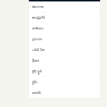
సూచీల పతనానికి 3 కారణాలు ఇవే..
తెలంగాణ
›
Jharkhand Paper Leak: జార్ఖండ్‌లో
13:56
విద్యార్థుల నిరసనలు తీవ్రతరం…
ఆంధ్రప్రదేశ్
›
జాతీయం
›
ప్రపంచం
›
ఎడిట్ పేజి
›
క్రీడలు
›
లైఫ్ స్టైల్
›
క్రైమ్
›
బిజినెస్
›