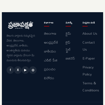
విభాగాలు
మరిన్నీ
సంప్రదించండి
తెలంగాణ
క్రైమ్
About Us
తెలుగు వార్తలకు నమ్మకమైన
వేదిక. తెలంగాణ,
ఆంధ్రప్రదేశ్
లైఫ్
Contact
ఆంధ్రప్రదేశ్, జాతీయ,
స్టైల్
Us
అంతర్జాతీయ మరియు
జాతీయం
స్థానిక వార్తలను వేగంగా మీ
బిజినెస్
E-Paper
ఎడిట్ పేజి
ముందుకు తీసుకువస్తాం.
Privacy
ప్రపంచం
f
X
▶
◎
Policy
వినోదం
Terms &
Conditions