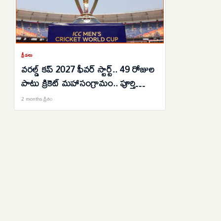
క్రీడలు
వరల్డ్ కప్ 2027 ఫీవర్ స్టార్ట్.. 49 రోజుల
పాటు క్రికెట్ మహాసంగ్రామం.. పూర్తి
వివరాలు ఇవిగో..
2 months క్రితం