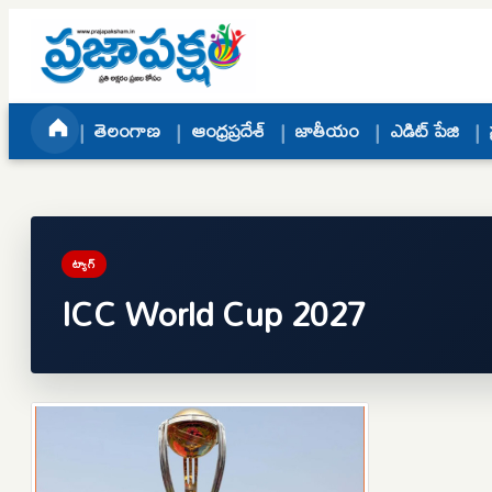
Skip to content
తెలంగాణ
ఆంధ్రప్రదేశ్
జాతీయం
ఎడిట్ పేజి
ట్యాగ్
ICC World Cup 2027