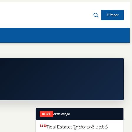
E-Paper
తాజా వార్తలు
LIVE
Real Estate: హైదరాబాద్ రియల్
12:30