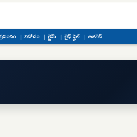
ప్రపంచం
వినోదం
క్రైమ్
లైఫ్ స్టైల్
బిజినెస్