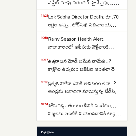
ఎస్టేట్ చూపు వరంగల్ హైవే వైపు…
బీబీనగర్, ఉప్పల్ కారిడార్ వైపు
Lok Sabha Director Death: రూ.70
11:24
చూస్తున్న మిడిల్ క్లాస్..
లక్షల అప్పు.. లోక్‌సభ సచివాలయ
డైరెక్టర్ గౌరవ్ గౌతమ్ మృతి.. 15 పేజీల
Rainy Season Health Alert:
10:58
సూసైడ్ నోట్..
వానాకాలంలో ఆఫీసుకు వెళ్లేవారికి
అలర్ట్.. ఈ ప్రమాదకర ఇన్‌ఫెక్షన్లతో
ఉత్తరాదిన మోడీ ఇమేజ్ డామేజ్..?
10:17
జాగ్రత్త..
కాక్రోచ్ ఉద్యమం బిజెపిని అంతలా దెబ్బ
తీసిందా..?
ప్రత్యేక హోదా ఏపీకి అవసరం లేదా..?
10:05
ఆంధ్రను అనాథగా మారుస్తున్న టీడీపీ,
జనసేన, వైసీపీ..
బోరుగడ్డ పోరాటం దీనికి సంకేతం…
09:54
సజ్జలను ఇంటికి పంపించడానికి టార్గెట్
చేశారా..?
సందీప్‌ కిషన్‌ హీరోగా ‘కరికాల’
09:19
విభాగాలు