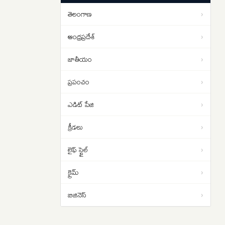
థ్రిల్లర్‌ మూవీగా ‘చిరంజీవి’
09:11
తెలంగాణ
›
ఆంధ్రప్రదేశ్
›
జాతీయం
›
ప్రపంచం
›
ఎడిట్ పేజి
›
క్రీడలు
›
లైఫ్ స్టైల్
›
క్రైమ్
›
బిజినెస్
›