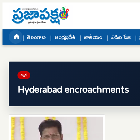
Skip to content
తెలంగాణ
ఆంధ్రప్రదేశ్
జాతీయం
ఎడిట్ పేజి
ట్యాగ్
Hyderabad encroachments