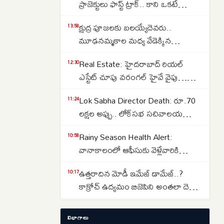
ప్రాజెక్టులు ఫాస్ట్ ట్రాక్.. కాని ఒకటే
సమస్య..అదేంటంటే..
క్షుద్ర పూజలకు బలయ్యేదెవరు..
13:58
మూఢనమ్మకాల మధ్య వేడెక్కిన
తెలంగాణ రాజకీయాలు..
Real Estate: హైదరాబాద్ రియల్
12:30
ఎస్టేట్ చూపు వరంగల్ హైవే వైపు…
బీబీనగర్, ఉప్పల్ కారిడార్ వైపు
Lok Sabha Director Death: రూ.70
11:24
చూస్తున్న మిడిల్ క్లాస్..
లక్షల అప్పు.. లోక్‌సభ సచివాలయ
డైరెక్టర్ గౌరవ్ గౌతమ్ మృతి.. 15 పేజీల
Rainy Season Health Alert:
10:58
సూసైడ్ నోట్..
వానాకాలంలో ఆఫీసుకు వెళ్లేవారికి
అలర్ట్.. ఈ ప్రమాదకర ఇన్‌ఫెక్షన్లతో
ఉత్తరాదిన మోడీ ఇమేజ్ డామేజ్..?
10:17
జాగ్రత్త..
కాక్రోచ్ ఉద్యమం బిజెపిని అంతలా దెబ్బ
తీసిందా..?
ప్రత్యేక హోదా ఏపీకి అవసరం లేదా..?
10:05
విభాగాలు
ఆంధ్రను అనాథగా మారుస్తున్న టీడీపీ,