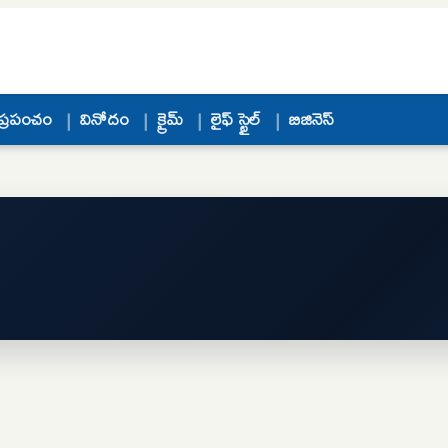
ప్రపంచం
వినోదం
క్రైమ్
లైఫ్ స్టైల్
బిజినెస్