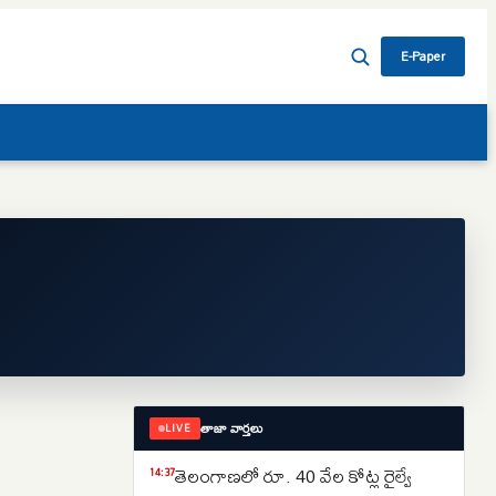
E-Paper
తాజా వార్తలు
LIVE
తెలంగాణలో రూ. 40 వేల కోట్ల రైల్వే
14:37