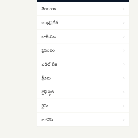
జనసేన, వైసీపీ..
తెలంగాణ
›
బోరుగడ్డ పోరాటం దీనికి సంకేతం…
09:54
సజ్జలను ఇంటికి పంపించడానికి టార్గెట్
ఆంధ్రప్రదేశ్
›
చేశారా..?
జాతీయం
›
ప్రపంచం
›
ఎడిట్ పేజి
›
క్రీడలు
›
లైఫ్ స్టైల్
›
క్రైమ్
›
బిజినెస్
›