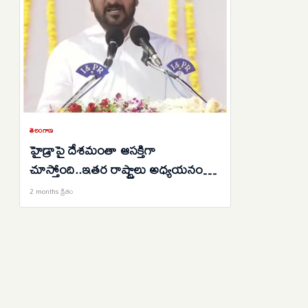
తెలంగాణ
హైడ్రాపై దేశమంతా ఆసక్తిగా
చూస్తోంది..ఇతర రాష్ట్రాలు అధ్యయనం
చేస్తున్నాయి: సీఎం సీఎం రేవంత్ రెడ్డి
2 months క్రితం