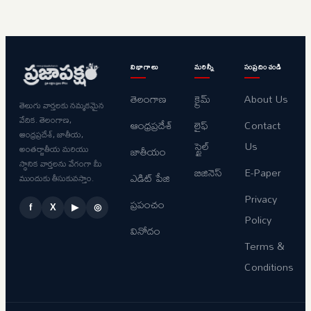
విభాగాలు
మరిన్నీ
సంప్రదించండి
తెలంగాణ
క్రైమ్
About Us
తెలుగు వార్తలకు నమ్మకమైన
వేదిక. తెలంగాణ,
ఆంధ్రప్రదేశ్
లైఫ్
Contact
ఆంధ్రప్రదేశ్, జాతీయ,
స్టైల్
Us
అంతర్జాతీయ మరియు
జాతీయం
స్థానిక వార్తలను వేగంగా మీ
బిజినెస్
E-Paper
ఎడిట్ పేజి
ముందుకు తీసుకువస్తాం.
Privacy
ప్రపంచం
f
X
▶
◎
Policy
వినోదం
Terms &
Conditions