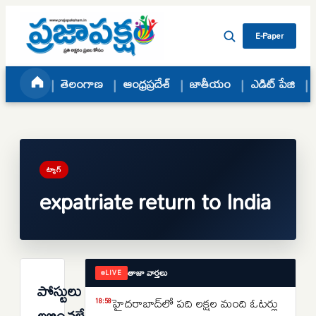
Skip to content
E-Paper
తెలంగాణ
ఆంధ్రప్రదేశ్
జాతీయం
ఎడిట్ పేజి
ట్యాగ్
expatriate return to India
తాజా వార్తలు
LIVE
పోస్టులు
హైదరాబాద్‌లో పది లక్షల మంది ఓటర్లు
18:58
లభించలేదు