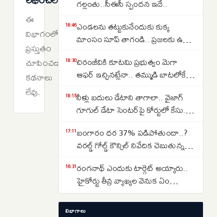
గల్లంతు..సీఈసీ స్పందన ఇదే..
ఈ
ఎండలను తట్టుకునేందుకు కుక్క
18:46
విభాగంలో
మాంసం సూప్ తాగండి.. ప్రజలకు ఉత్తర
ప్రస్తుతం
కొరియా సంచలన సూచన..
చిరంజీవికి కూటమి ప్రభుత్వం మెగా
చూపించడానికి
18:30
ఆఫర్ ఇచ్చినట్లేనా.. తమ్ముడి బాటలోకే
కథనాలు
అన్న కూడా వస్తున్నారా..
లేవు.
నీళ్లు బదులు డేటాని తాగాలా.. వైజాగ్
18:15
గూగుల్ డేటా సెంటర్‌పై కోర్టులో కేసు..
ఎవరేశారంటే..
బంగారం ధర 37% పడిపోతుందా..?
17:11
వరల్డ్ గోల్డ్ కౌన్సిల్ నివేదిక చెబుతున్న
సంచలన విషయాలు ఇవే…
రంగనాథ్ ఎందుకు టార్గెట్ అయ్యారు..
16:31
హైకోర్టు తీవ్ర వ్యాఖ్యల వెనుక ఏం
జరిగింది?
తెలంగాణలో రూ. 40 వేల కోట్ల రైల్వే
14:37
విభాగాలు
ప్రాజెక్టులు ఫాస్ట్ ట్రాక్.. కాని ఒకటే