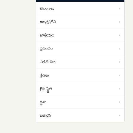
సమస్య..అదేంటంటే..
తెలంగాణ
›
క్షుద్ర పూజలకు బలయ్యేదెవరు..
13:58
మూఢనమ్మకాల మధ్య వేడెక్కిన
ఆంధ్రప్రదేశ్
›
తెలంగాణ రాజకీయాలు..
జాతీయం
›
ప్రపంచం
›
ఎడిట్ పేజి
›
క్రీడలు
›
లైఫ్ స్టైల్
›
క్రైమ్
›
బిజినెస్
›