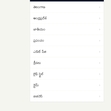
ఉత్తర తెలంగాణలో ప్రయాణికుల రైళ్ల పట్ల
09:39
తెలంగాణ
›
నిర్లక్ష్యం
ఆంధ్రప్రదేశ్
›
జాతీయం
›
ప్రపంచం
›
ఎడిట్ పేజి
›
క్రీడలు
›
లైఫ్ స్టైల్
›
క్రైమ్
›
బిజినెస్
›