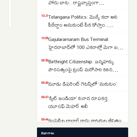
సర్కారు
పోరు బాట.. రాష్ట్రవ్యాప్తంగా
కీలక
పాదయాత్రలతో నిరసన..
2
Telangana Politics: మొక్కే కదా అని
నిర్ణయం..
months
10:21
క్రితం
పీకేద్దాం అనుకుంటే పీక కోస్తాం..
ఇథనాల్‌
కాంగ్రెస్‌కు ఎమ్మెల్యే కూనంనేని
పెట్రోల్‌పై
Gajularamaram Bus Terminal:
10:06
సాంబశివరావు స్ట్రాంగ్ వార్నింగ్..
ఎక్సైజ్‌
హైదరాబాద్‌లో 100 ఎకరాల్లో మెగా బస్
సుంకం
డిపో.. కేంద్ర మంత్రి నితిన్ గడ్కరీ కీలక
మినహాయింపు!
Birthright Citizenship: జన్మహక్కు
09:59
ప్రకటన
పౌరసత్వంపై ట్రంప్ మరోసారి కఠిన
నిర్ణయం.. కొత్త ఎగ్జిక్యూటివ్ ఆర్డర్లు జారీ
మూడు డిఫరెంట్‌ గెటప్స్‌లో ‘మకుటం’
09:49
‘క్విట్‌ ఇండియా’ నినాద రూపకర్త:
09:47
యూసఫ్‌ మెహర్‌ అలీ
కంపెనీల లాభాలే కాదు కార్మికుల జీవితం
09:44
కూడా ముఖ్యమే
విభాగాలు