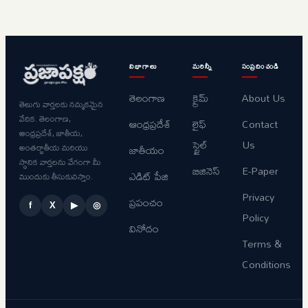
విభాగాలు
మరిన్నీ
సంప్రదించండి
తెలంగాణ
క్రైమ్
About Us
తెలుగు వార్తలకు నమ్మకమైన
వేదిక. తెలంగాణ,
ఆంధ్రప్రదేశ్
లైఫ్
Contact
ఆంధ్రప్రదేశ్, జాతీయ,
స్టైల్
Us
అంతర్జాతీయ మరియు
జాతీయం
స్థానిక వార్తలను వేగంగా మీ
బిజినెస్
E-Paper
ఎడిట్ పేజి
ముందుకు తీసుకువస్తాం.
Privacy
ప్రపంచం
f
X
▶
◎
Policy
వినోదం
Terms &
Conditions