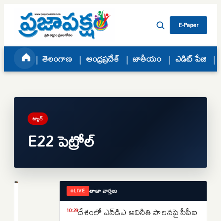
Skip to content
E-Paper
తెలంగాణ
ఆంధ్రప్రదేశ్
జాతీయం
ఎడిట్ పేజి
ట్యాగ్
E22 పెట్రోల్
తాజా వార్తలు
LIVE
జాతీయం
మోదీ
దేశంలో ఎన్‌డిఎ అవినీతి పాలనపై సీపీఐ
10:29