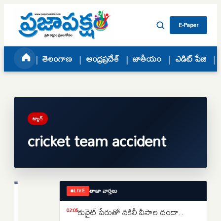
Skip to content
E-Paper
తెలంగాణ
ఆంధ్రప్రదేశ్
జాతీయం
ఎడిట్ పేజి
ట్యాగ్
cricket team accident
తాజా వార్తలు
LIVE
క్రీడలు
గుజరాత్
కువైట్ పేరుతో నకిలీ వీసాల దందా..
02:05