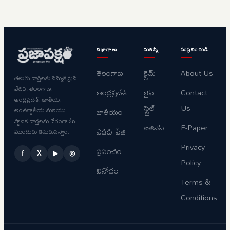
విభాగాలు
మరిన్నీ
సంప్రదించండి
తెలంగాణ
క్రైమ్
About Us
తెలుగు వార్తలకు నమ్మకమైన
వేదిక. తెలంగాణ,
ఆంధ్రప్రదేశ్
లైఫ్
Contact
ఆంధ్రప్రదేశ్, జాతీయ,
స్టైల్
Us
అంతర్జాతీయ మరియు
జాతీయం
స్థానిక వార్తలను వేగంగా మీ
బిజినెస్
E-Paper
ఎడిట్ పేజి
ముందుకు తీసుకువస్తాం.
Privacy
ప్రపంచం
f
X
▶
◎
Policy
వినోదం
Terms &
Conditions