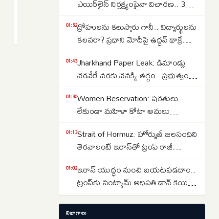
టైటాన్స్‌
ఎయిర్‌లైన్ నిర్లక్ష్యంపైనా విచారణ.. 39
ప్లేయర్లకు
మందిపై కేసు
2
ద్రోహులను కలుస్తారు గానీ.. విద్యార్థులను
తప్పిన
months
01:52
క్రితం
కలవరా? ప్రధాని మోదీపై ఉద్ధవ్ థాక్రే
పెను
మండిపాటు
ప్రమాదం..
Jharkhand Paper Leak: డిమాండ్లు
01:43
టీమ్
నెరవేరే వరకు వెనక్కి తగ్గం.. ప్రభుత్వంతో
ప్రయాణిస్తున్న
చర్చలు విఫలం
బస్సులో
Women Reservation: షరతులు
01:30
ఎగసిన
లేకుండా మహిళా కోటా అమలు
మంటలు..
చేయాలి.. రాహుల్ గాంధీ డిమాండ్
Strait of Hormuz: హోర్ముజ్ జలసంధిని
01:13
తెరవాలంటే ఇరాన్‌తో ట్రంప్ రాజీ
పడాల్సిందే
ఇరాన్ యుద్ధం నుంచి బయటపడదాం..
01:02
ట్రంప్‌కు సెంట్కామ్ అధిపతి డాన్ కెయిన్
సలహా
30 ఏళ్లుగా ఎవరెస్ట్‌ శిఖరంపైనే
00:48
విభాగాలు
మృతదేహం.. కుటుంబానికి