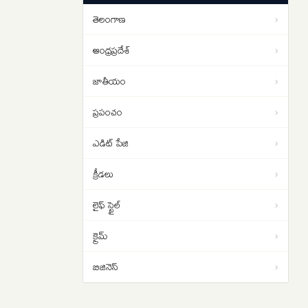
అప్పగించేందుకు భారత్ యత్నాలు
తెలంగాణ
›
USA: బర్త్ టూరిజం అంటే ఏమిటి?
15:39
అమెరికాలో ట్రంప్ తీసుకొచ్చిన కొత్త
ఆంధ్రప్రదేశ్
›
ఆంక్షలు ఇవే..NRI లకు షాక్
జాతీయం
›
ప్రపంచం
›
ఎడిట్ పేజి
›
క్రీడలు
›
లైఫ్ స్టైల్
›
క్రైమ్
›
బిజినెస్
›