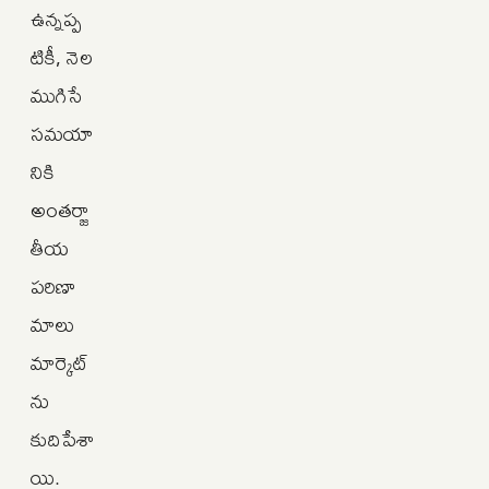
ఉన్నప్ప
టికీ, నెల
ముగిసే
సమయా
నికి
అంతర్జా
తీయ
పరిణా
మాలు
మార్కెట్‌
ను
కుదిపేశా
యి.