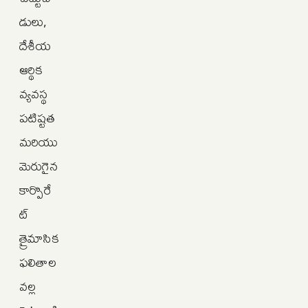
డులు,
దేశీయ
ఆర్థిక
వ్యవస్థ
పటిష్టత
మరియు
మెరుగైన
కార్పొరే
ట్
త్రైమాసిక
ఫలితాల
వల్ల