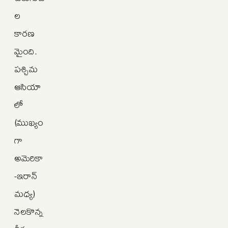
ల
కారణ
మైంది.
పశ్చిమ
ఆసియా
లో
(ముఖ్యం
గా
అమెరికా
-ఇరాన్
మధ్య)
నెలకొన్న