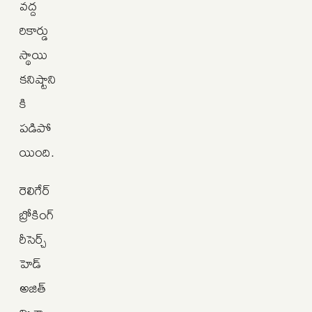
వద్ద
రికార్డు
స్థాయి
కనిష్టాని
కి
పడిపో
యింది.
రెలిగేర్
బ్రోకింగ్
రీసెర్చ్
హెడ్
అజిత్
మిశ్రా