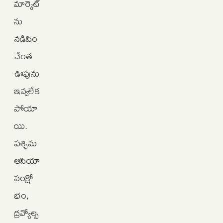
మార్కెట్‌
ను
నడిపిం
చేంత
ఊపును
ఇవ్వలేక
పోయా
యి.
పశ్చిమ
ఆసియా
సంక్షో
భం,
ద్రవ్యోల్బ