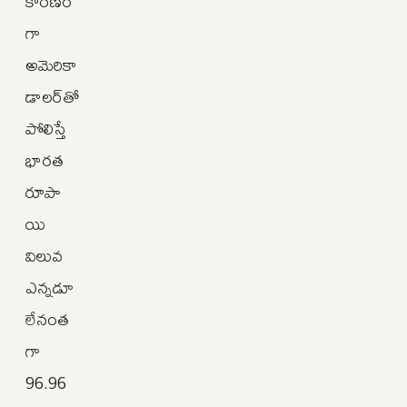
కారణం
గా
అమెరికా
డాలర్‌తో
పోలిస్తే
భారత
రూపా
యి
విలువ
ఎన్నడూ
లేనంత
గా
96.96