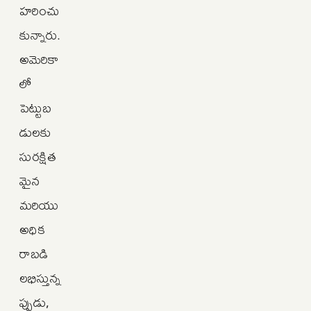
హరించు
కున్నారు.
అమెరికా
లో
పెట్టుబ
డులకు
సురక్షిత
మైన
మరియు
అధిక
రాబడి
లభిస్తున్న
ప్పుడు,