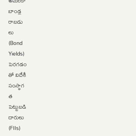
అమెరికా
బాండ్ల
రాబడు
లు
(Bond
Yields)
పెరగడం
తో విదేశీ
సంస్థాగ
త
పెట్టుబడి
దారులు
(FIIs)