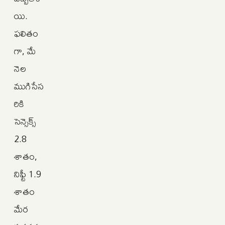
యి.
ఫలితం
గా, మే
నెల
ముగిసేస
రికి
సెన్సెక్స్
2.8
శాతం,
నిఫ్టీ 1.9
శాతం
మేర