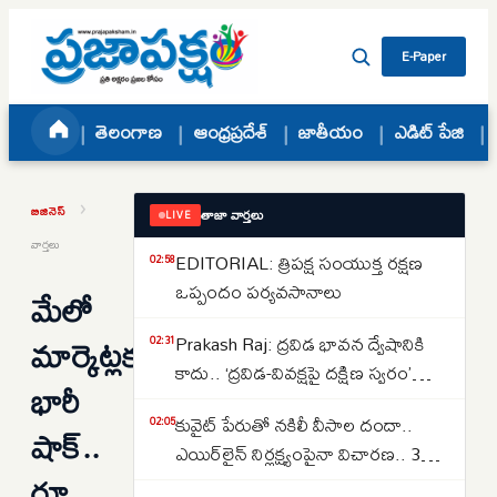
Skip to content
E-Paper
తెలంగాణ
ఆంధ్రప్రదేశ్
జాతీయం
ఎడిట్ పేజి
›
బిజినెస్
తాజా వార్తలు
LIVE
వార్తలు
EDITORIAL: త్రిపక్ష సంయుక్త రక్షణ
02:58
ఒప్పందం పర్యవసానాలు
మేలో
మార్కెట్లకు
Prakash Raj: ద్రవిడ భావన ద్వేషానికి
02:31
కాదు.. ‘ద్రవిడ-వివక్షపై దక్షిణ స్వరం’
భారీ
పుస్తకావిష్కరణ సభలో ప్రకాష్ రాజ్
కువైట్ పేరుతో నకిలీ వీసాల దందా..
02:05
షాక్..
ఎయిర్‌లైన్ నిర్లక్ష్యంపైనా విచారణ.. 39
రూ.
మందిపై కేసు