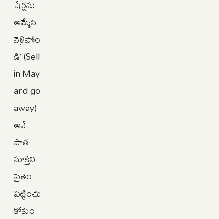
షేర్లను
అమ్మేసి
వెళ్లిపోం
డి’ (Sell
in May
and go
away)
అనే
పాత
సూక్తిని
సైతం
పట్టించు
కోకుం