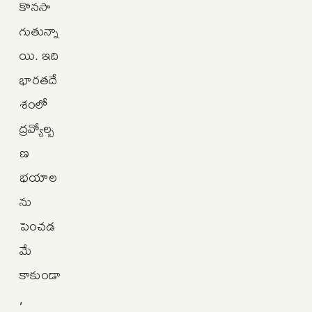
కొనసా
గుతున్నా
యి. ఇది
భారతదే
శంలో
ద్రవ్యోల్బ
ణ
భయాల
ను
పెంచడ
మే
కాకుండా
,