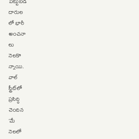
పెట్టుబడి
దారుల
లో భారీ
అంచనా
లు
నెలకొ
న్నాయి.
వాల్
స్ట్రీట్‌లో
ప్రసిద్ధి
చెందిన
‘మే
నెలలో