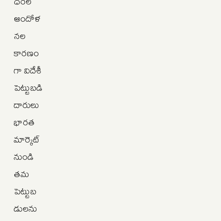
ధరల
ఆందోళ
నల
కారణం
గా విదేశీ
పెట్టుబడి
దారులు
భారత
మార్కెట్
నుండి
తమ
పెట్టుబ
డులను