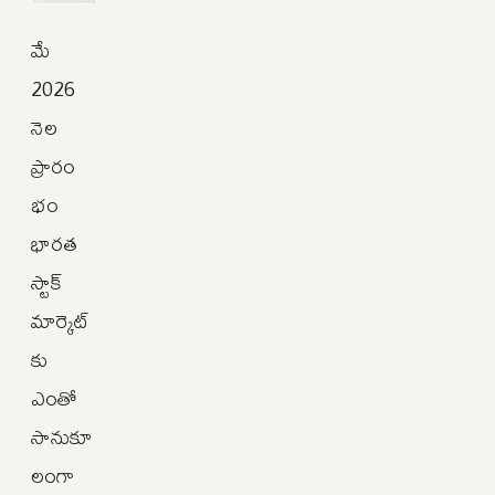
మే
2026
నెల
ప్రారం
భం
భారత
స్టాక్
మార్కెట్‌
కు
ఎంతో
సానుకూ
లంగా