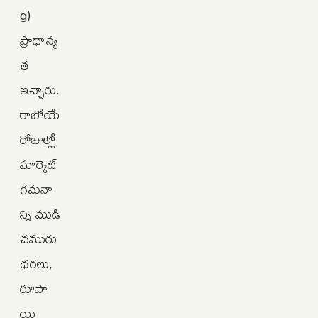
g)
ప్రాధాన్య
త
ఇచ్చారు.
రాబోయే
రోజుల్లో
మార్కెట్
గమనా
న్ని ముడి
చమురు
ధరలు,
రూపా
యి