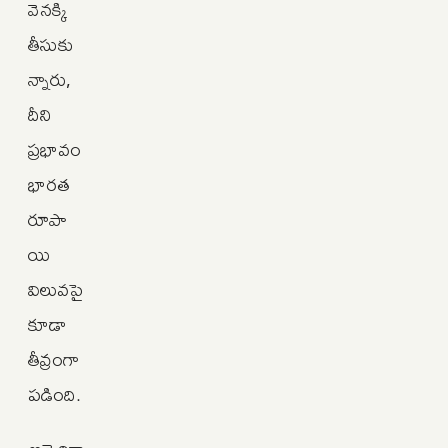
వెనక్కి
తీసుకు
న్నారు,
దీని
ప్రభావం
భారత
రూపా
యి
విలువపై
కూడా
తీవ్రంగా
పడింది.