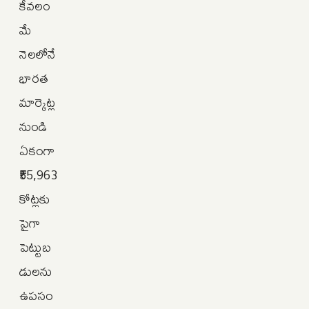
కేవలం
మే
నెలలోనే
భారత
మార్కెట్ల
నుండి
ఏకంగా
₹55,963
కోట్లకు
పైగా
పెట్టుబ
డులను
ఉపసం