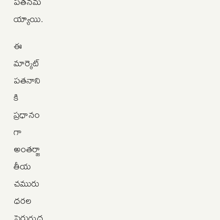
పతనమ
య్యాయి.
ఈ
మార్కెట్
పతనాని
కి
ప్రధానం
గా
అంతర్జా
తీయ
చమురు
ధరల
పెరుగుద