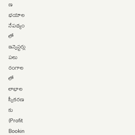
ణ
భయాల
నేపథ్యం
లో
ఇన్వెస్టర్లు
పలు
రంగాల
లో
లాభాల
స్వీకరణ
కు
(Profit
Bookin