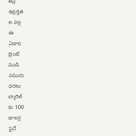
తీవ్ర
ఉద్రిక్తత
ల వల్ల
ఈ
ఏడాది
బ్రెంట్
ముడి
చమురు
ధరలు
బ్యారెల్‌
కు 100
డాలర్ల
పైనే