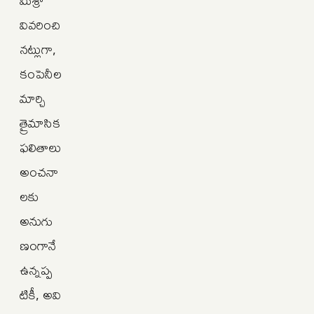
వివరించి
నట్లుగా,
కంపెనీల
మార్చి
త్రైమాసిక
ఫలితాలు
అంచనా
లకు
అనుగు
ణంగానే
ఉన్నప్ప
టికీ, అవి