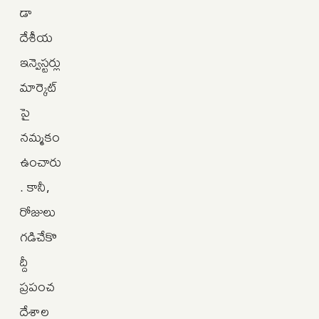
డా
దేశీయ
ఇన్వెస్టర్లు
మార్కెట్‌
పై
నమ్మకం
ఉంచారు
. కానీ,
రోజులు
గడిచేకొ
ద్దీ
ప్రపంచ
దేశాల