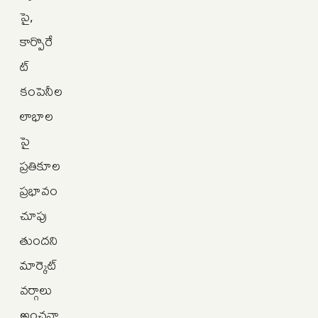
పై,
కార్పొరే
ట్
కంపెనీల
లాభాల
పై
ప్రతికూల
ప్రభావం
చూపు
తుందని
మార్కెట్
వర్గాలు
అంచనా