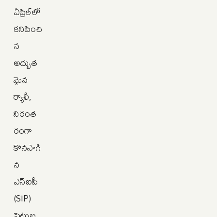
ఏప్రిల్‌లో
కనిపించి
న
అద్భుత
మైన
ర్యాలీ,
నిరంత
రంగా
కొనసాగి
న
ఎస్‌ఐపీ
(SIP)
పెట్టుబ