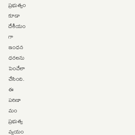
ప్రభుత్వం
కూడా
దేశీయం
గా
ఇంధన
ధరలను
పెంచేలా
చేసింది.
ఈ
పరిణా
మం
ప్రభుత్వ
వ్యయం