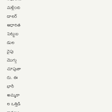
మళ్లించి
డాలర్
ఆధారిత
పెట్టుబ
డుల
వైపు
మొగ్గు
చూపుతా
రు. ఈ
భారీ
అమ్మకా
ల ఒత్తిడి