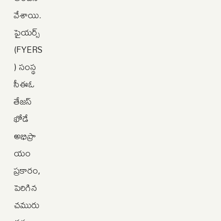
వేశాయి.
ఫైయర్స్
(FYERS
) సంస్థ
సీఈఓ
తేజస్
ఖోడే
అభిప్రా
యం
ప్రకారం,
పెరిగిన
చమురు