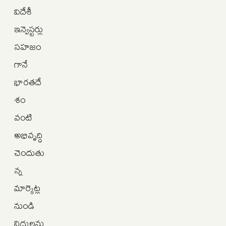
విదేశీ
ఇన్వెస్టర్లు
సహజం
గానే
భారతదే
శం
వంటి
అభివృద్ధి
చెందుతు
న్న
మార్కెట్ల
నుండి
నిధులను