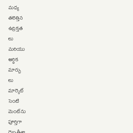
మధ్య
తలెత్తిన
ఉద్రిక్తత
లు
మరియు
ఆర్థిక
మార్పు
లు
మార్కెట్
సెంటి
మెంట్‌ను
పూర్తిగా
దెబ్బతీశా