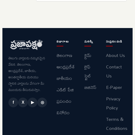
విభాగాలు
మరిన్నీ
సంప్రదించండి
తెలంగాణ
క్రైమ్
About Us
తెలుగు వార్తలకు నమ్మకమైన
వేదిక. తెలంగాణ,
ఆంధ్రప్రదేశ్
లైఫ్
Contact
ఆంధ్రప్రదేశ్, జాతీయ,
స్టైల్
Us
అంతర్జాతీయ మరియు
జాతీయం
స్థానిక వార్తలను వేగంగా మీ
బిజినెస్
E-Paper
ఎడిట్ పేజి
ముందుకు తీసుకువస్తాం.
Privacy
ప్రపంచం
f
X
▶
◎
Policy
వినోదం
Terms &
Conditions