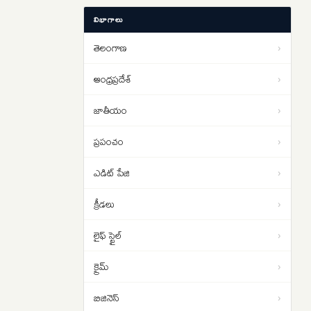
బంగారం ధర 37% పడిపోతుందా..?
17:11
విభాగాలు
వరల్డ్ గోల్డ్ కౌన్సిల్ నివేదిక చెబుతున్న
సంచలన విషయాలు ఇవే…
తెలంగాణ
›
రంగనాథ్ ఎందుకు టార్గెట్ అయ్యారు..
16:31
హైకోర్టు తీవ్ర వ్యాఖ్యల వెనుక ఏం
ఆంధ్రప్రదేశ్
›
జరిగింది?
జాతీయం
›
ప్రపంచం
›
ఎడిట్ పేజి
›
క్రీడలు
›
లైఫ్ స్టైల్
›
క్రైమ్
›
బిజినెస్
›