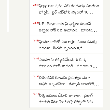
Visakhapatnam
హైడ్రా కమిషనర్ ఏవీ రంగనాథ్ సంతకం
23:41
Boat
ఫోర్జరీ.. ఫైర్ ఎన్‌వోసీ స్కాంలో 16
Missing:
జూనియర్ కాలేజీలు
1
UPI Payments పై ఛార్జీలు విధించే
విశాఖపట్నం
month
22:38
క్రితం
బిల్లుకు లోక్‌సభ ఆమోదం.. మారనున్న
మత్స్యకారుల
చెల్లింపుల విధానం
గల్లంతు..
హైదరాబాద్‌లో పది లక్షల మంది ఓటర్లు
18:58
ముగిసిన
గల్లంతు..సీఈసీ స్పందన ఇదే..
72
గంటల
ఎండలను తట్టుకునేందుకు కుక్క
18:46
సెర్చ్
మాంసం సూప్ తాగండి.. ప్రజలకు ఉత్తర
ఆపరేషన్..
కొరియా సంచలన సూచన..
చిరంజీవికి కూటమి ప్రభుత్వం మెగా
18:30
దొరకని
ఆఫర్ ఇచ్చినట్లేనా.. తమ్ముడి బాటలోకే
ఆరుమంది
అన్న కూడా వస్తున్నారా..
ఆచూకి..
నీళ్లు బదులు డేటాని తాగాలా.. వైజాగ్
18:15
గూగుల్ డేటా సెంటర్‌పై కోర్టులో కేసు..
ఎవరేశారంటే..