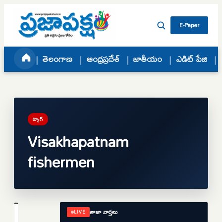
Skip to content
E-Paper
తెలంగాణ
ఆంధ్రప్రదేశ్
జాతీయం
ఎడిట్ పేజి
ట్యాగ్
Visakhapatnam
fishermen
తాజా వార్తలు
LIVE
ఆంధ్రప్రదేశ్