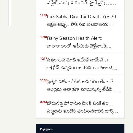
డాలర్లు
ఎస్టేట్ చూపు వరంగల్ హైవే వైపు…
ఫీజు
బీబీనగర్, ఉప్పల్ కారిడార్ వైపు
2
Lok Sabha Director Death: రూ.70
పెట్టినా
months
11:24
చూస్తున్న మిడిల్ క్లాస్..
క్రితం
లక్షల అప్పు.. లోక్‌సభ సచివాలయ
డోంట్
డైరెక్టర్ గౌరవ్ గౌతమ్ మృతి.. 15 పేజీల
కేర్..
Rainy Season Health Alert:
10:58
సూసైడ్ నోట్..
అమెరికాకు
వానాకాలంలో ఆఫీసుకు వెళ్లేవారికి
వెళ్లేందుకు
అలర్ట్.. ఈ ప్రమాదకర ఇన్‌ఫెక్షన్లతో
ఎగబడుతున్న
ఉత్తరాదిన మోడీ ఇమేజ్ డామేజ్..?
10:17
జాగ్రత్త..
భారతీయులు..
కాక్రోచ్ ఉద్యమం బిజెపిని అంతలా దెబ్బ
ఏకంగా
తీసిందా..?
ప్రత్యేక హోదా ఏపీకి అవసరం లేదా..?
10:05
2
ఆంధ్రను అనాథగా మారుస్తున్న టీడీపీ,
లక్షల
జనసేన, వైసీపీ..
అప్లికేషన్లు..
బోరుగడ్డ పోరాటం దీనికి సంకేతం…
09:54
సజ్జలను ఇంటికి పంపించడానికి టార్గెట్
చేశారా..?
సందీప్‌ కిషన్‌ హీరోగా ‘కరికాల’
09:19
విభాగాలు