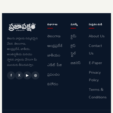
విభాగాలు
మరిన్నీ
సంప్రదించండి
తెలంగాణ
క్రైమ్
About Us
తెలుగు వార్తలకు నమ్మకమైన
వేదిక. తెలంగాణ,
ఆంధ్రప్రదేశ్
లైఫ్
Contact
ఆంధ్రప్రదేశ్, జాతీయ,
స్టైల్
Us
అంతర్జాతీయ మరియు
జాతీయం
స్థానిక వార్తలను వేగంగా మీ
బిజినెస్
E-Paper
ఎడిట్ పేజి
ముందుకు తీసుకువస్తాం.
Privacy
ప్రపంచం
f
X
▶
◎
Policy
వినోదం
Terms &
Conditions