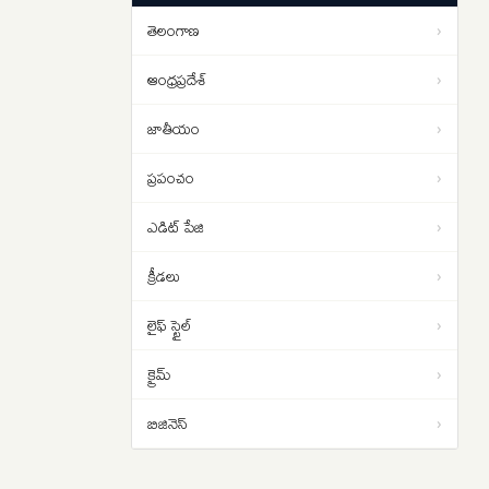
థ్రిల్లర్‌ మూవీగా ‘చిరంజీవి’
09:11
తెలంగాణ
›
ఆంధ్రప్రదేశ్
›
జాతీయం
›
ప్రపంచం
›
ఎడిట్ పేజి
›
క్రీడలు
›
లైఫ్ స్టైల్
›
క్రైమ్
›
బిజినెస్
›