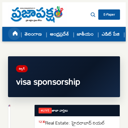
Skip to content
E-Paper
తెలంగాణ
ఆంధ్రప్రదేశ్
జాతీయం
ఎడిట్ పేజి
ట్యాగ్
visa sponsorship
తాజా వార్తలు
LIVE
ప్రపంచం
లక్ష
Real Estate: హైదరాబాద్ రియల్
12:30