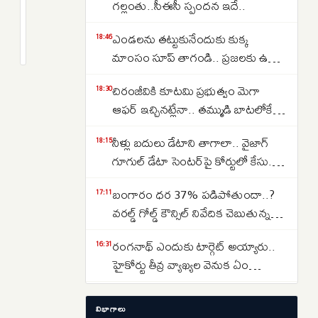
డాలర్లు
గల్లంతు..సీఈసీ స్పందన ఇదే..
ఫీజు
2
ఎండలను తట్టుకునేందుకు కుక్క
పెట్టినా
months
18:46
క్రితం
మాంసం సూప్ తాగండి.. ప్రజలకు ఉత్తర
డోంట్
కొరియా సంచలన సూచన..
కేర్..
చిరంజీవికి కూటమి ప్రభుత్వం మెగా
18:30
అమెరికాకు
ఆఫర్ ఇచ్చినట్లేనా.. తమ్ముడి బాటలోకే
వెళ్లేందుకు
అన్న కూడా వస్తున్నారా..
ఎగబడుతున్న
నీళ్లు బదులు డేటాని తాగాలా.. వైజాగ్
18:15
భారతీయులు..
గూగుల్ డేటా సెంటర్‌పై కోర్టులో కేసు..
ఏకంగా
ఎవరేశారంటే..
బంగారం ధర 37% పడిపోతుందా..?
17:11
2
వరల్డ్ గోల్డ్ కౌన్సిల్ నివేదిక చెబుతున్న
లక్షల
సంచలన విషయాలు ఇవే…
అప్లికేషన్లు..
రంగనాథ్ ఎందుకు టార్గెట్ అయ్యారు..
16:31
హైకోర్టు తీవ్ర వ్యాఖ్యల వెనుక ఏం
జరిగింది?
తెలంగాణలో రూ. 40 వేల కోట్ల రైల్వే
14:37
విభాగాలు
ప్రాజెక్టులు ఫాస్ట్ ట్రాక్.. కాని ఒకటే