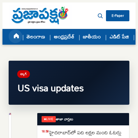
Skip to content
E-Paper
తెలంగాణ
ఆంధ్రప్రదేశ్
జాతీయం
ఎడిట్ పేజి
ట్యాగ్
US visa updates
తాజా వార్తలు
LIVE
ప్రపంచం
లక్ష
హైదరాబాద్‌లో పది లక్షల మంది ఓటర్లు
18:58