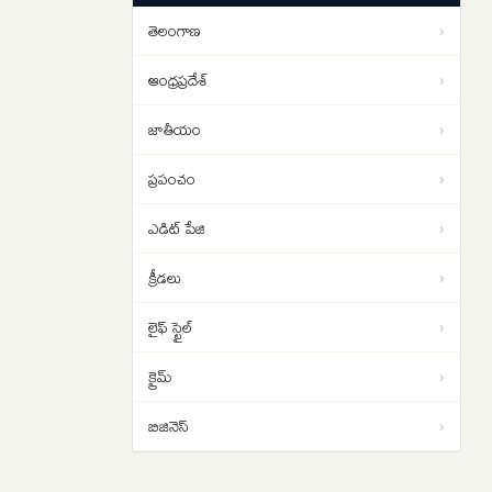
పడాల్సిందే
తెలంగాణ
›
ఇరాన్ యుద్ధం నుంచి బయటపడదాం..
01:02
ట్రంప్‌కు సెంట్కామ్ అధిపతి డాన్ కెయిన్
ఆంధ్రప్రదేశ్
›
సలహా
జాతీయం
›
ప్రపంచం
›
ఎడిట్ పేజి
›
క్రీడలు
›
లైఫ్ స్టైల్
›
క్రైమ్
›
బిజినెస్
›