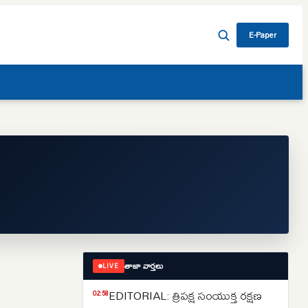
E-Paper
తాజా వార్తలు
LIVE
EDITORIAL: త్రిపక్ష సంయుక్త రక్షణ
02:58