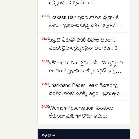
ఒప్పందం పర్యవసానాలు
Prakash Raj: ద్రవిడ భావన ద్వేషానికి
02:31
కాదు.. ‘ద్రవిడ-వివక్షపై దక్షిణ స్వరం’
పుస్తకావిష్కరణ సభలో ప్రకాష్ రాజ్
కువైట్ పేరుతో నకిలీ వీసాల దందా..
02:05
ఎయిర్‌లైన్ నిర్లక్ష్యంపైనా విచారణ.. 39
మందిపై కేసు
ద్రోహులను కలుస్తారు గానీ.. విద్యార్థులను
01:52
కలవరా? ప్రధాని మోదీపై ఉద్ధవ్ థాక్రే
మండిపాటు
Jharkhand Paper Leak: డిమాండ్లు
01:43
నెరవేరే వరకు వెనక్కి తగ్గం.. ప్రభుత్వంతో
చర్చలు విఫలం
Women Reservation: షరతులు
01:30
లేకుండా మహిళా కోటా అమలు
చేయాలి.. రాహుల్ గాంధీ డిమాండ్
Strait of Hormuz: హోర్ముజ్ జలసంధిని
01:13
విభాగాలు
తెరవాలంటే ఇరాన్‌తో ట్రంప్ రాజీ