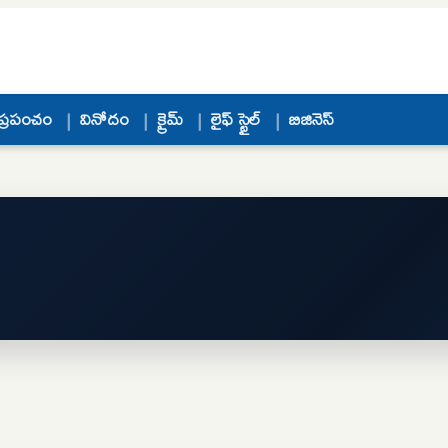
ప్రపంచం
వినోదం
క్రైమ్
లైఫ్ స్టైల్
బిజినెస్