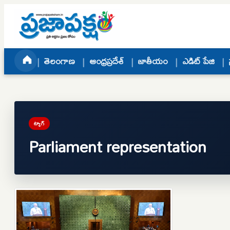
Skip to content
తెలంగాణ
ఆంధ్రప్రదేశ్
జాతీయం
ఎడిట్ పేజి
ట్యాగ్
Parliament representation