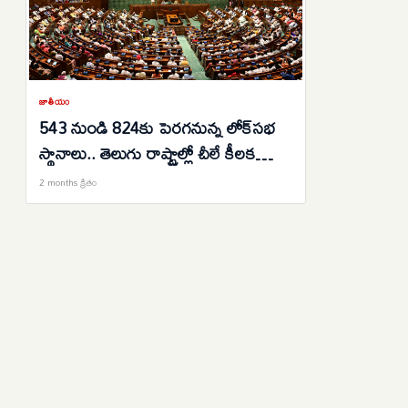
జాతీయం
543 నుండి 824కు పెరగనున్న లోక్‌సభ
స్థానాలు.. తెలుగు రాష్ట్రాల్లో చీలే కీలక
నియోజకవర్గాలు ఇవే..
2 months క్రితం