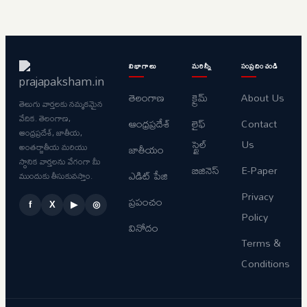
విభాగాలు
మరిన్నీ
సంప్రదించండి
తెలంగాణ
క్రైమ్
About Us
తెలుగు వార్తలకు నమ్మకమైన
వేదిక. తెలంగాణ,
ఆంధ్రప్రదేశ్
లైఫ్
Contact
ఆంధ్రప్రదేశ్, జాతీయ,
స్టైల్
Us
అంతర్జాతీయ మరియు
జాతీయం
స్థానిక వార్తలను వేగంగా మీ
బిజినెస్
E-Paper
ఎడిట్ పేజి
ముందుకు తీసుకువస్తాం.
Privacy
ప్రపంచం
f
X
▶
◎
Policy
వినోదం
Terms &
Conditions