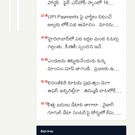
Kishor:
ఫోర్జరీ.. ఫైర్ ఎన్‌వోసీ స్కాంలో 16
కూటమి
విపక్షాల
జూనియర్ కాలేజీలు
పునరుజ్జీవం
UPI Payments పై ఛార్జీలు విధించే
ఐక్యత
3
2
22:38
days
months
బిల్లుకు లోక్‌సభ ఆమోదం.. మారనున్న
అంశంపై
క్రితం
క్రితం
చెల్లింపుల విధానం
ప్రశాంత్
హైదరాబాద్‌లో పది లక్షల మంది ఓటర్లు
18:58
కిశోర్
గల్లంతు..సీఈసీ స్పందన ఇదే..
సంచలన
వ్యాఖ్యలు..
ఎండలను తట్టుకునేందుకు కుక్క
18:46
నాకు
మాంసం సూప్ తాగండి.. ప్రజలకు ఉత్తర
అంత
కొరియా సంచలన సూచన..
చిరంజీవికి కూటమి ప్రభుత్వం మెగా
18:30
సమయం
ఆఫర్ ఇచ్చినట్లేనా.. తమ్ముడి బాటలోకే
లేదంటూ..
అన్న కూడా వస్తున్నారా..
నీళ్లు బదులు డేటాని తాగాలా.. వైజాగ్
18:15
గూగుల్ డేటా సెంటర్‌పై కోర్టులో కేసు..
ఎవరేశారంటే..
బంగారం ధర 37% పడిపోతుందా..?
17:11
విభాగాలు
వరల్డ్ గోల్డ్ కౌన్సిల్ నివేదిక చెబుతున్న