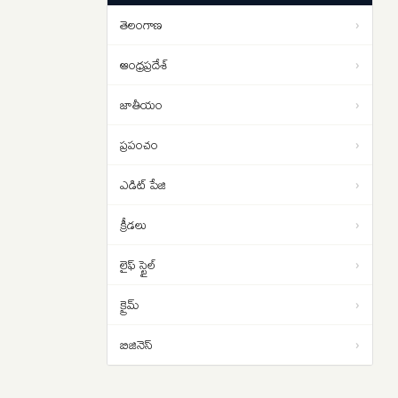
సంచలన విషయాలు ఇవే…
తెలంగాణ
›
రంగనాథ్ ఎందుకు టార్గెట్ అయ్యారు..
16:31
హైకోర్టు తీవ్ర వ్యాఖ్యల వెనుక ఏం
ఆంధ్రప్రదేశ్
›
జరిగింది?
జాతీయం
›
ప్రపంచం
›
ఎడిట్ పేజి
›
క్రీడలు
›
లైఫ్ స్టైల్
›
క్రైమ్
›
బిజినెస్
›