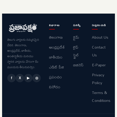
విభాగాలు
మరిన్నీ
సంప్రదించండి
తెలంగాణ
క్రైమ్
About Us
తెలుగు వార్తలకు నమ్మకమైన
వేదిక. తెలంగాణ,
ఆంధ్రప్రదేశ్
లైఫ్
Contact
ఆంధ్రప్రదేశ్, జాతీయ,
స్టైల్
Us
అంతర్జాతీయ మరియు
జాతీయం
స్థానిక వార్తలను వేగంగా మీ
బిజినెస్
E-Paper
ఎడిట్ పేజి
ముందుకు తీసుకువస్తాం.
Privacy
ప్రపంచం
f
X
▶
◎
Policy
వినోదం
Terms &
Conditions