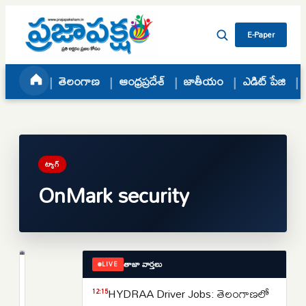
Skip to content
E-Paper
తెలంగాణ
ఆంధ్రప్రదేశ్
జాతీయం
ఎడిట్ పేజి
ట్యాగ్
OnMark security
తాజా వార్తలు
LIVE
వార్తలు
సైబర్
HYDRAA Driver Jobs: తెలంగాణలో
12:15