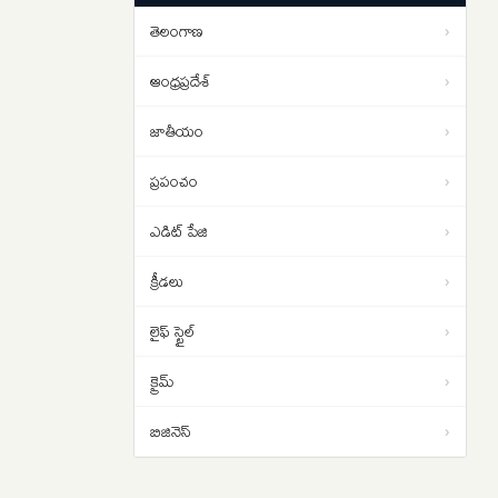
ఉద్యమం
తెలంగాణ
›
ఆంధ్రప్రదేశ్
›
జాతీయం
›
ప్రపంచం
›
ఎడిట్ పేజి
›
క్రీడలు
›
లైఫ్ స్టైల్
›
క్రైమ్
›
బిజినెస్
›