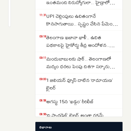
ముప్పులను
ఇంతమంది నిరుద్యోగులా.. హైడ్రాలో
ఎదుర్కొనేందుకు
150 డ్రైవర్ పోస్టుల కోసం తరలివచ్చిన
2
UPI చెల్లింపులు ఉచితంగానే
CBSE
months
11:31
వేలాది మంది..
క్రితం
కొనసాగుతాయి.. స్పష్టం చేసిన పేమెంట్
కొత్త
కౌన్సిల్ ఆఫ్ ఇండియా..
వ్యూహం
తెలంగాణ ఖజానా ఖాళీ.. ఉచిత
09:18
పథకాలపై హైకోర్టు తీవ్ర ఆందోళన..
కోటీశ్వరులకు రైతుబంధు ఇవ్వడంపై
మందుబాబులకు షాక్.. తెలంగాణలో
09:11
నిలదీత..
మద్యం ధరలు పెంపు దిశగా సర్కారు
యోచన ..
1 బిలియన్ వ్యూస్ దాటిన ‘రామాయణ’
09:00
ట్రైలర్
ఆగస్టు 15న ‘ఖడ్గం’ రీరిలీజ్
08:58
‘ది ప్యారడైజ్’ ట్రైలర్ అంతా రక్తమే
08:56
విభాగాలు
‘డూ ఆర్‌ డై’ నినాదంతో క్విట్‌ ఇండియా
08:53