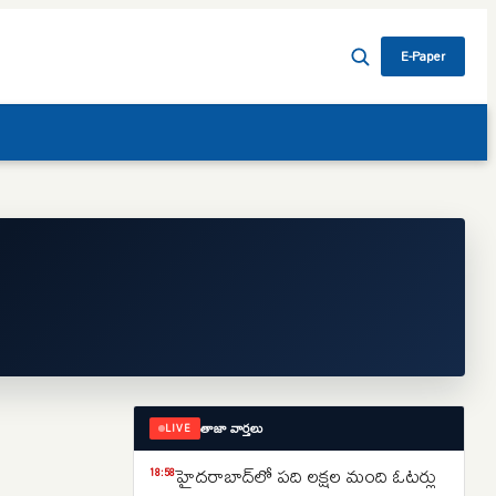
E-Paper
తాజా వార్తలు
LIVE
హైదరాబాద్‌లో పది లక్షల మంది ఓటర్లు
18:58