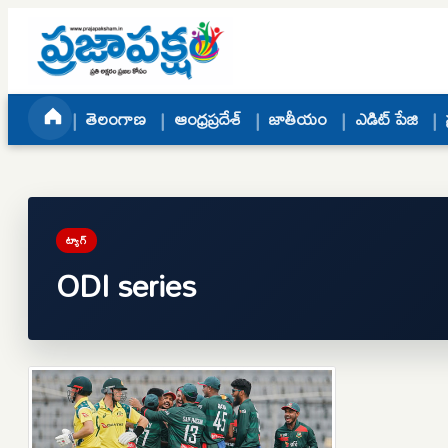
Skip to content
తెలంగాణ
ఆంధ్రప్రదేశ్
జాతీయం
ఎడిట్ పేజి
ట్యాగ్
ODI series