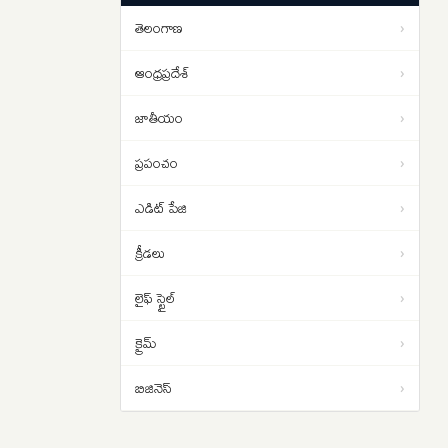
సమస్య..అదేంటంటే..
తెలంగాణ
›
క్షుద్ర పూజలకు బలయ్యేదెవరు..
13:58
మూఢనమ్మకాల మధ్య వేడెక్కిన
ఆంధ్రప్రదేశ్
›
తెలంగాణ రాజకీయాలు..
జాతీయం
›
ప్రపంచం
›
ఎడిట్ పేజి
›
క్రీడలు
›
లైఫ్ స్టైల్
›
క్రైమ్
›
బిజినెస్
›