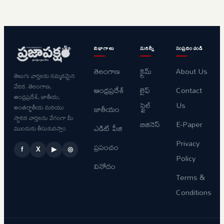
విభాగాలు
మరిన్నీ
సంప్రదించండి
తెలంగాణ
క్రైమ్
About Us
తెలుగు వార్తలకు నమ్మకమైన
వేదిక. తెలంగాణ,
ఆంధ్రప్రదేశ్
లైఫ్
Contact
ఆంధ్రప్రదేశ్, జాతీయ,
స్టైల్
Us
అంతర్జాతీయ మరియు
జాతీయం
స్థానిక వార్తలను వేగంగా మీ
బిజినెస్
E-Paper
ఎడిట్ పేజి
ముందుకు తీసుకువస్తాం.
Privacy
ప్రపంచం
f
X
▶
◎
Policy
వినోదం
Terms &
Conditions