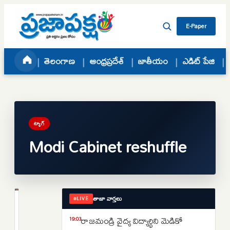
Skip to content
E-Paper
తెలంగాణ
ఆంధ్రప్రదేశ్
జాతీయం
ఎడిట్ పేజి
ట్యాగ్
Modi Cabinet reshuffle
తాజా వార్తలు
LIVE
జాతీయం
Modi
రాజమండ్రి వైద్య విద్యార్థిని మెడికో
19:03