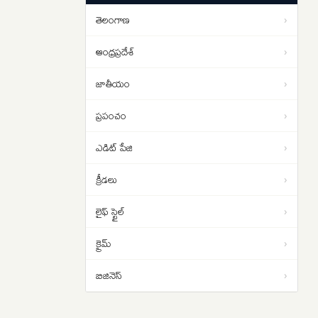
ఠాకూర్..
చేయాలి.. రాహుల్ గాంధీ డిమాండ్
తెలంగాణ
›
Strait of Hormuz: హోర్ముజ్ జలసంధిని
01:13
తెరవాలంటే ఇరాన్‌తో ట్రంప్ రాజీ
ఆంధ్రప్రదేశ్
›
పడాల్సిందే
జాతీయం
›
ప్రపంచం
›
ఎడిట్ పేజి
›
క్రీడలు
›
లైఫ్ స్టైల్
›
క్రైమ్
›
బిజినెస్
›