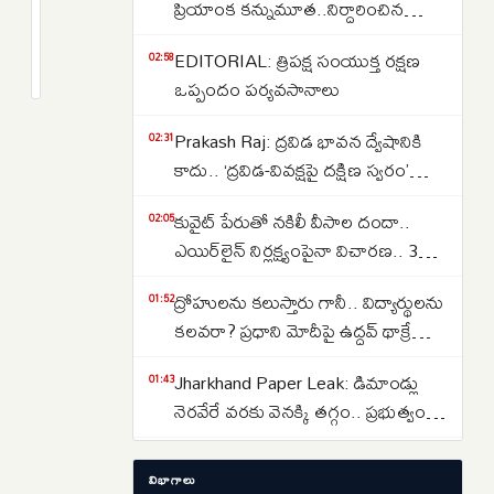
Cabinet
ప్రియాంక కన్నుమూత..నిర్దారించిన
Reshuffle:
వైద్యులు..కేసు పూర్తి వివరాలు ఇవే..
1
EDITORIAL: త్రిపక్ష సంయుక్త రక్షణ
కేంద్ర
month
02:58
క్రితం
ఒప్పందం పర్యవసానాలు
మంత్రివర్గ
పునర్వ్యవస్థీకరణకు
Prakash Raj: ద్రవిడ భావన ద్వేషానికి
02:31
ముహూర్తం
కాదు.. ‘ద్రవిడ-వివక్షపై దక్షిణ స్వరం’
ఖరారు..
పుస్తకావిష్కరణ సభలో ప్రకాష్ రాజ్
నిర్మల,
కువైట్ పేరుతో నకిలీ వీసాల దందా..
02:05
హర్దీప్
ఎయిర్‌లైన్ నిర్లక్ష్యంపైనా విచారణ.. 39
పురీలు
మందిపై కేసు
ద్రోహులను కలుస్తారు గానీ.. విద్యార్థులను
01:52
ఔట్
కలవరా? ప్రధాని మోదీపై ఉద్ధవ్ థాక్రే
?
మండిపాటు
రేసులో
Jharkhand Paper Leak: డిమాండ్లు
01:43
శక్తికాంత
నెరవేరే వరకు వెనక్కి తగ్గం.. ప్రభుత్వంతో
దాస్,
చర్చలు విఫలం
అనురాగ్
Women Reservation: షరతులు
01:30
విభాగాలు
లేకుండా మహిళా కోటా అమలు