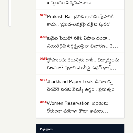
మాట్లాడకపోవడం
ఒప్పందం పర్యవసానాలు
క్రూరత్వం
2
Prakash Raj: ద్రవిడ భావన ద్వేషానికి
కాదు..
months
02:31
క్రితం
కాదు.. ‘ద్రవిడ-వివక్షపై దక్షిణ స్వరం’
గృహ
పుస్తకావిష్కరణ సభలో ప్రకాష్ రాజ్
హింస
కువైట్ పేరుతో నకిలీ వీసాల దందా..
02:05
చట్టం
ఎయిర్‌లైన్ నిర్లక్ష్యంపైనా విచారణ.. 39
కింద
మందిపై కేసు
భర్తకు
ద్రోహులను కలుస్తారు గానీ.. విద్యార్థులను
01:52
విధించిన
కలవరా? ప్రధాని మోదీపై ఉద్ధవ్ థాక్రే
శిక్షను
మండిపాటు
Jharkhand Paper Leak: డిమాండ్లు
01:43
రద్దు
నెరవేరే వరకు వెనక్కి తగ్గం.. ప్రభుత్వంతో
చేసిన
చర్చలు విఫలం
సుప్రీంకోర్టు
Women Reservation: షరతులు
01:30
లేకుండా మహిళా కోటా అమలు
చేయాలి.. రాహుల్ గాంధీ డిమాండ్
Strait of Hormuz: హోర్ముజ్ జలసంధిని
01:13
విభాగాలు
తెరవాలంటే ఇరాన్‌తో ట్రంప్ రాజీ