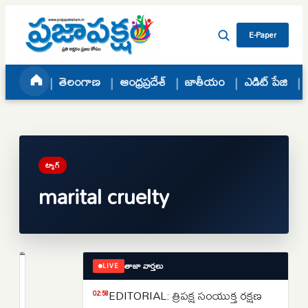
Skip to content
E-Paper
తెలంగాణ
ఆంధ్రప్రదేశ్
జాతీయం
ఎడిట్ పేజి
ట్యాగ్
marital cruelty
తాజా వార్తలు
LIVE
క్రైమ్
భార్యతో
EDITORIAL: త్రిపక్ష సంయుక్త రక్షణ
02:58