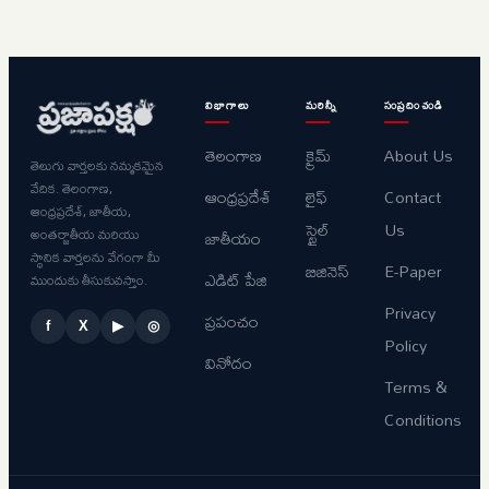
విభాగాలు
మరిన్నీ
సంప్రదించండి
తెలంగాణ
క్రైమ్
About Us
తెలుగు వార్తలకు నమ్మకమైన
వేదిక. తెలంగాణ,
ఆంధ్రప్రదేశ్
లైఫ్
Contact
ఆంధ్రప్రదేశ్, జాతీయ,
స్టైల్
Us
అంతర్జాతీయ మరియు
జాతీయం
స్థానిక వార్తలను వేగంగా మీ
బిజినెస్
E-Paper
ఎడిట్ పేజి
ముందుకు తీసుకువస్తాం.
Privacy
ప్రపంచం
f
X
▶
◎
Policy
వినోదం
Terms &
Conditions