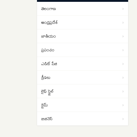
పడాల్సిందే
తెలంగాణ
›
ఇరాన్ యుద్ధం నుంచి బయటపడదాం..
01:02
ట్రంప్‌కు సెంట్కామ్ అధిపతి డాన్ కెయిన్
ఆంధ్రప్రదేశ్
›
సలహా
జాతీయం
›
ప్రపంచం
›
ఎడిట్ పేజి
›
క్రీడలు
›
లైఫ్ స్టైల్
›
క్రైమ్
›
బిజినెస్
›