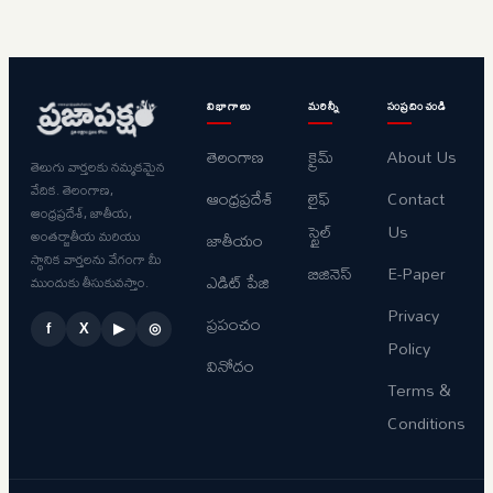
విభాగాలు
మరిన్నీ
సంప్రదించండి
తెలంగాణ
క్రైమ్
About Us
తెలుగు వార్తలకు నమ్మకమైన
వేదిక. తెలంగాణ,
ఆంధ్రప్రదేశ్
లైఫ్
Contact
ఆంధ్రప్రదేశ్, జాతీయ,
స్టైల్
Us
అంతర్జాతీయ మరియు
జాతీయం
స్థానిక వార్తలను వేగంగా మీ
బిజినెస్
E-Paper
ఎడిట్ పేజి
ముందుకు తీసుకువస్తాం.
Privacy
ప్రపంచం
f
X
▶
◎
Policy
వినోదం
Terms &
Conditions