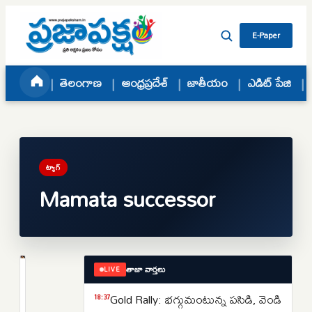
Skip to content
E-Paper
తెలంగాణ
ఆంధ్రప్రదేశ్
జాతీయం
ఎడిట్ పేజి
ట్యాగ్
Mamata successor
తాజా వార్తలు
LIVE
ఎడిట్
పేజి
Gold Rally: భగ్గుమంటున్న పసిడి, వెండి
18:37
తృణమూల్‌