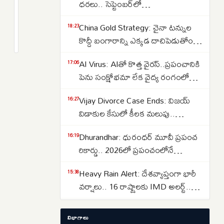
ధరలు.. సెప్టెంబర్‌లో
కాంగ్రెస్‌
పెరుగుతాయా..తగ్గుతాయా..
భవిష్యత్‌
China Gold Strategy: చైనా టన్నుల
2
18:23
ఏమిటి?
months
కొద్దీ బంగారాన్ని ఎక్కడ దాచిపెడుతోందో
క్రితం
తెలుసా.. డ్రాగన్ కంట్రీ గోల్డ్ రిజర్వ్‌ల
AI Virus: AIతో కొత్త వైరస్‌..ప్రపంచానికి
17:06
వెనుక అసలు కథ ఇదే..
పెను సంక్షోభమా లేక వైద్య రంగంలో
విప్లవమా.. తలలు పట్టుకుంటున్న
Vijay Divorce Case Ends: విజయ్
16:27
శాస్త్రవేత్తలు..
విడాకుల కేసులో కీలక మలుపు..
పిటిషన్‌ను వెనక్కి తీసుకున్న
Dhurandhar: ధురంధర్ మూవీ ప్రపంచ
16:19
సంగీత..కేసును కొట్టివేసిన కోర్టు
రికార్డు.. 2026లో ప్రపంచంలోనే
అత్యధికంగా వీక్షించిన నాన్-ఇంగ్లీష్
Heavy Rain Alert: దేశవ్యాప్తంగా భారీ
15:38
చిత్రంగా హిస్టరీ క్రియేట్..
వర్షాలు.. 16 రాష్ట్రాలకు IMD అలర్ట్..
ఒడిశా-కేరళకు రెడ్ వార్నింగ్.. దక్షిణాది
Lost Important Documents? ఆధార్,
15:29
రాష్ట్రాల్లో ఉరుములతో కూడిన వానలు..
విభాగాలు
పాన్, పాస్‌పోర్ట్, ఓటర్ ఐడి లేదా డ్రైవింగ్