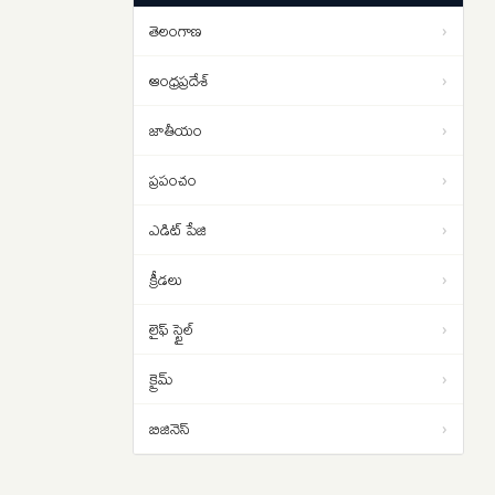
EDITORIAL: త్రిపక్ష సంయుక్త రక్షణ
02:58
తెలంగాణ
›
ఒప్పందం పర్యవసానాలు
ఆంధ్రప్రదేశ్
›
జాతీయం
›
ప్రపంచం
›
ఎడిట్ పేజి
›
క్రీడలు
›
లైఫ్ స్టైల్
›
క్రైమ్
›
బిజినెస్
›