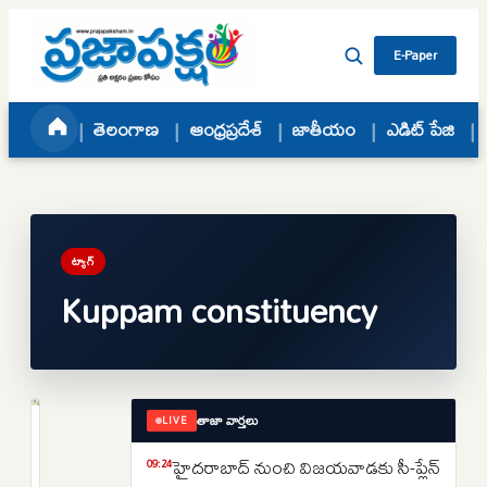
Skip to content
E-Paper
తెలంగాణ
ఆంధ్రప్రదేశ్
జాతీయం
ఎడిట్ పేజి
ట్యాగ్
Kuppam constituency
తాజా వార్తలు
LIVE
ఆంధ్రప్రదేశ్
కుప్పంపై
హైదరాబాద్ నుంచి విజయవాడకు సీ-ప్లేన్
09:24