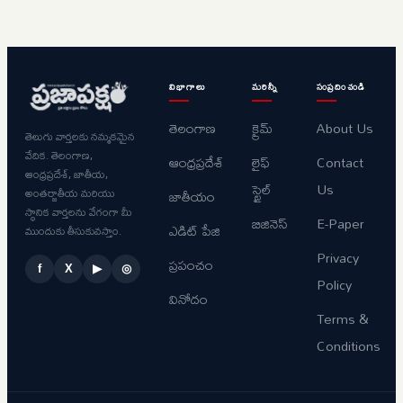
విభాగాలు
మరిన్నీ
సంప్రదించండి
తెలంగాణ
క్రైమ్
About Us
తెలుగు వార్తలకు నమ్మకమైన
వేదిక. తెలంగాణ,
ఆంధ్రప్రదేశ్
లైఫ్
Contact
ఆంధ్రప్రదేశ్, జాతీయ,
స్టైల్
Us
అంతర్జాతీయ మరియు
జాతీయం
స్థానిక వార్తలను వేగంగా మీ
బిజినెస్
E-Paper
ఎడిట్ పేజి
ముందుకు తీసుకువస్తాం.
Privacy
ప్రపంచం
f
X
▶
◎
Policy
వినోదం
Terms &
Conditions