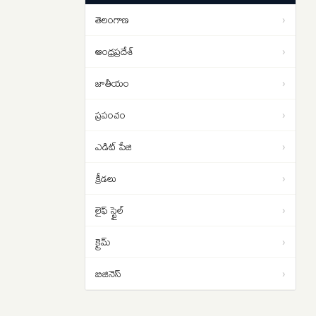
ప్రకాశం బ్యారేజీ వద్ద ల్యాండింగ్..
తెలంగాణ
›
గొడ్డలి పట్టిన అయ్యప్ప భక్తుడు
09:16
ఆంధ్రప్రదేశ్
›
జాతీయం
›
ప్రపంచం
›
ఎడిట్ పేజి
›
క్రీడలు
›
లైఫ్ స్టైల్
›
క్రైమ్
›
బిజినెస్
›