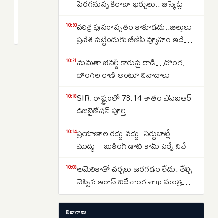
కశ్మీర్
పెరగనున్న కిరాణా ఖర్చులు.. బిస్కెట్ల
అంశంపై
నుంచి టీ వరకు ధరలు బాదుడుకు
2
చరిత్ర పునరావృతం కాకూడదు..బిల్లులు
పాకిస్థాన్
months
10:30
రెడీ..కారణమేమిటంటే..
క్రితం
ప్రవేశ పెట్టేందుకు బీజేపీ వ్యూహం ఇదే
వ్యాఖ్యలకు
అంటున్న జైరాం రమేష్
ఐరాస
మమతా బెనర్జీ కారుపై దాడి…దొంగ,
10:21
వేదికగా
దొంగల రాణి అంటూ నినాదాలు
భారత్
కౌంటర్..
SIR: రాష్ట్రంలో 78.14 శాతం ఎస్ఐఆర్
10:18
విడదీయడం
డిజిటైజేషన్ పూర్తి
మీతరం
ప్రయాణాల రద్దు వద్దు- సర్దుబాట్లే
10:14
కాదని
ముద్దు…బుకింగ్ డాట్ కామ్ సర్వే నివేదిక
మండిపాటు..
వెల్లడి
అమెరికాతో చర్చలు జరగడం లేదు: తేల్చి
10:08
చెప్పిన ఇరాన్ విదేశాంగ శాఖ మంత్రి
అరాఘ్చీ
హైదరాబాద్ నుంచి విజయవాడకు సీ-ప్లేన్
09:24
విభాగాలు
సేవలు.. హుస్సేన్ సాగర్ నుంచి టేకాఫ్..