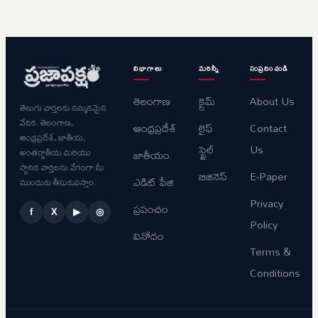
విభాగాలు
మరిన్నీ
సంప్రదించండి
తెలంగాణ
క్రైమ్
About Us
తెలుగు వార్తలకు నమ్మకమైన
వేదిక. తెలంగాణ,
ఆంధ్రప్రదేశ్
లైఫ్
Contact
ఆంధ్రప్రదేశ్, జాతీయ,
స్టైల్
Us
అంతర్జాతీయ మరియు
జాతీయం
స్థానిక వార్తలను వేగంగా మీ
బిజినెస్
E-Paper
ఎడిట్ పేజి
ముందుకు తీసుకువస్తాం.
Privacy
ప్రపంచం
f
X
▶
◎
Policy
వినోదం
Terms &
Conditions