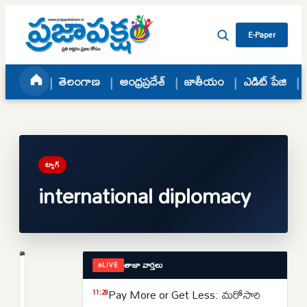
Skip to content
E-Paper
తెలంగాణ
ఆంధ్రప్రదేశ్
జాతీయం
ఎడిట్ పేజి
ట్యాగ్
international diplomacy
తాజా వార్తలు
LIVE
ప్రపంచం
జమ్మూ
Pay More or Get Less: మరోసారి
11:28