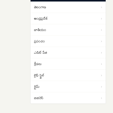
ఉద్యమం
తెలంగాణ
›
ఆంధ్రప్రదేశ్
›
జాతీయం
›
ప్రపంచం
›
ఎడిట్ పేజి
›
క్రీడలు
›
లైఫ్ స్టైల్
›
క్రైమ్
›
బిజినెస్
›