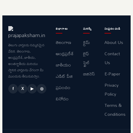
విభాగాలు
మరిన్నీ
సంప్రదించండి
తెలంగాణ
క్రైమ్
About Us
తెలుగు వార్తలకు నమ్మకమైన
వేదిక. తెలంగాణ,
ఆంధ్రప్రదేశ్
లైఫ్
Contact
ఆంధ్రప్రదేశ్, జాతీయ,
స్టైల్
Us
అంతర్జాతీయ మరియు
జాతీయం
స్థానిక వార్తలను వేగంగా మీ
బిజినెస్
E-Paper
ఎడిట్ పేజి
ముందుకు తీసుకువస్తాం.
Privacy
ప్రపంచం
f
X
▶
◎
Policy
వినోదం
Terms &
Conditions