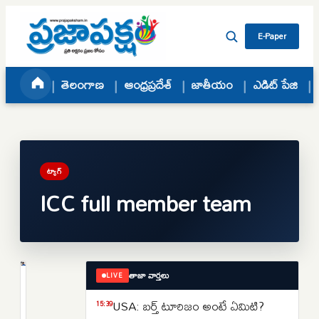
Skip to content
E-Paper
తెలంగాణ
ఆంధ్రప్రదేశ్
జాతీయం
ఎడిట్ పేజి
ట్యాగ్
ICC full member team
తాజా వార్తలు
LIVE
క్రీడలు
భారత
USA: బర్త్ టూరిజం అంటే ఏమిటి?
15:39