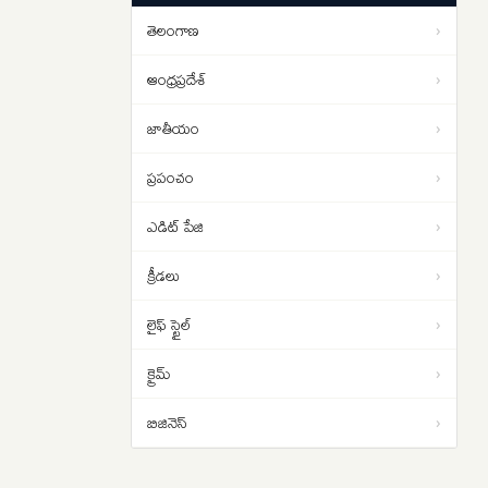
యోచన ..
తెలంగాణ
›
1 బిలియన్ వ్యూస్ దాటిన ‘రామాయణ’
09:00
ట్రైలర్
ఆంధ్రప్రదేశ్
›
జాతీయం
›
ప్రపంచం
›
ఎడిట్ పేజి
›
క్రీడలు
›
లైఫ్ స్టైల్
›
క్రైమ్
›
బిజినెస్
›