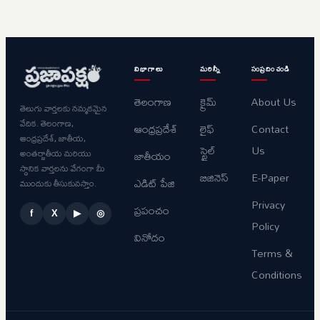
విభాగాలు
మరిన్నీ
సంప్రదించండి
తెలంగాణ
క్రైమ్
About Us
తెలుగు వార్తలకు నమ్మకమైన
వేదిక. తెలంగాణ,
ఆంధ్రప్రదేశ్
లైఫ్
Contact
ఆంధ్రప్రదేశ్, జాతీయ,
స్టైల్
Us
అంతర్జాతీయ మరియు
జాతీయం
స్థానిక వార్తలను వేగంగా మీ
బిజినెస్
E-Paper
ఎడిట్ పేజి
ముందుకు తీసుకువస్తాం.
Privacy
ప్రపంచం
f
X
▶
◎
Policy
వినోదం
Terms &
Conditions