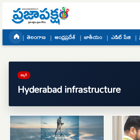
Skip to content
తెలంగాణ
ఆంధ్రప్రదేశ్
జాతీయం
ఎడిట్ పేజి
ట్యాగ్
Hyderabad infrastructure