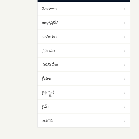
తెలంగాణ
›
లఖింపూర్ హింసాకాండ కేసులో.. ఆశిష్
13:06
మిశ్రా బెయిల్ షరతుల సడలింపునకు
ఆంధ్రప్రదేశ్
›
‘సుప్రీం’ నో
జాతీయం
›
ప్రపంచం
›
ఎడిట్ పేజి
›
క్రీడలు
›
లైఫ్ స్టైల్
›
క్రైమ్
›
బిజినెస్
›