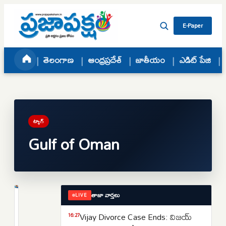
Skip to content
E-Paper
తెలంగాణ
ఆంధ్రప్రదేశ్
జాతీయం
ఎడిట్ పేజి
ట్యాగ్
Gulf of Oman
తాజా వార్తలు
LIVE
ప్రపంచం
హార్మూజ్‌
Vijay Divorce Case Ends: విజయ్
16:27