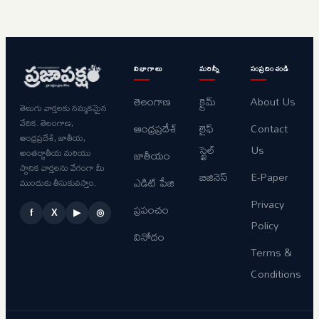
విభాగాలు
మరిన్నీ
సంప్రదించండి
తెలంగాణ
క్రైమ్
About Us
తెలుగు వార్తలకు నమ్మకమైన
వేదిక. తెలంగాణ,
ఆంధ్రప్రదేశ్
లైఫ్
Contact
ఆంధ్రప్రదేశ్, జాతీయ,
స్టైల్
Us
అంతర్జాతీయ మరియు
జాతీయం
స్థానిక వార్తలను వేగంగా మీ
బిజినెస్
E-Paper
ఎడిట్ పేజి
ముందుకు తీసుకువస్తాం.
Privacy
ప్రపంచం
f
X
▶
◎
Policy
వినోదం
Terms &
Conditions