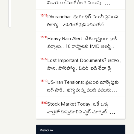
జలసంధి
విడాకుల కేసులో కీలక మలుపు..
వద్ద
పిటిషన్‌ను వెనక్కి తీసుకున్న
2
Dhurandhar: ధురంధర్ మూవీ ప్రపంచ
భారతీయులున్న
months
16:19
సంగీత..కేసును కొట్టివేసిన కోర్టు
క్రితం
రికార్డు.. 2026లో ప్రపంచంలోనే
నౌకపై
అత్యధికంగా వీక్షించిన నాన్-ఇంగ్లీష్
దాడి..
Heavy Rain Alert: దేశవ్యాప్తంగా భారీ
15:38
చిత్రంగా హిస్టరీ క్రియేట్..
24
వర్షాలు.. 16 రాష్ట్రాలకు IMD అలర్ట్..
మంది
ఒడిశా-కేరళకు రెడ్ వార్నింగ్.. దక్షిణాది
ప్రస్తుతం
Lost Important Documents? ఆధార్,
15:29
రాష్ట్రాల్లో ఉరుములతో కూడిన వానలు..
క్షేమంగానే
పాన్, పాస్‌పోర్ట్, ఓటర్ ఐడి లేదా డ్రైవింగ్
ఉన్నారని
లైసెన్స్ పోగొట్టుకుంటే ఏమి చేయాలి?
US-Iran Tensions: ప్రపంచ మార్కెట్లకు
15:10
మీరు ఎక్కడ ఫిర్యాదు చేయాలి?
తెలిపిన
బిగ్ షాక్.. భగ్గుమన్న ముడి చమురు
కేంద్రం..
ధరలు.. హార్ముజ్ జలసంధి వద్ద తీవ్ర
Stock Market Today: ఒకే ఒక్క
15:00
ఉద్రిక్తత..
వార్తతో కుప్పకూలిన స్టాక్ మార్కెట్..
సూచీల పతనానికి 3 కారణాలు ఇవే..
Jharkhand Paper Leak: జార్ఖండ్‌లో
13:56
విభాగాలు
విద్యార్థుల నిరసనలు తీవ్రతరం…