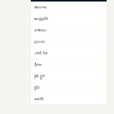
‘ది ప్యారడైజ్’ ట్రైలర్ అంతా రక్తమే
08:56
తెలంగాణ
›
ఆంధ్రప్రదేశ్
›
జాతీయం
›
ప్రపంచం
›
ఎడిట్ పేజి
›
క్రీడలు
›
లైఫ్ స్టైల్
›
క్రైమ్
›
బిజినెస్
›