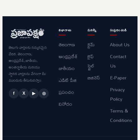
విభాగాలు
మరిన్నీ
సంప్రదించండి
తెలంగాణ
క్రైమ్
About Us
తెలుగు వార్తలకు నమ్మకమైన
వేదిక. తెలంగాణ,
ఆంధ్రప్రదేశ్
లైఫ్
Contact
ఆంధ్రప్రదేశ్, జాతీయ,
స్టైల్
Us
అంతర్జాతీయ మరియు
జాతీయం
స్థానిక వార్తలను వేగంగా మీ
బిజినెస్
E-Paper
ఎడిట్ పేజి
ముందుకు తీసుకువస్తాం.
Privacy
ప్రపంచం
f
X
▶
◎
Policy
వినోదం
Terms &
Conditions