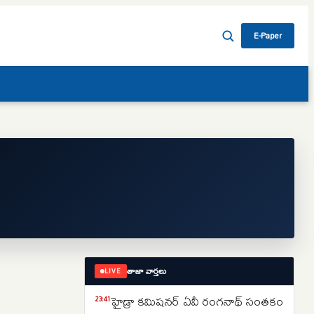
E-Paper
తాజా వార్తలు
LIVE
హైడ్రా కమిషనర్ ఏవీ రంగనాథ్ సంతకం
23:41