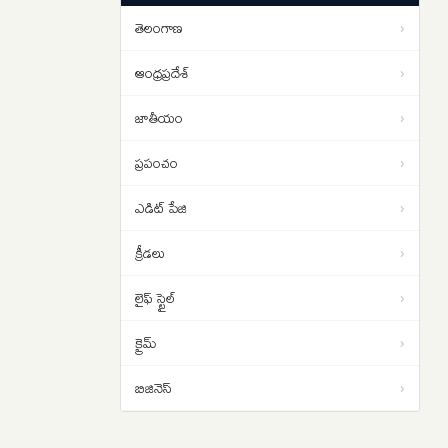
సంచలన విషయాలు ఇవే…
తెలంగాణ
›
రంగనాథ్ ఎందుకు టార్గెట్ అయ్యారు..
16:31
హైకోర్టు తీవ్ర వ్యాఖ్యల వెనుక ఏం
ఆంధ్రప్రదేశ్
›
జరిగింది?
జాతీయం
›
ప్రపంచం
›
ఎడిట్ పేజి
›
క్రీడలు
›
లైఫ్ స్టైల్
›
క్రైమ్
›
బిజినెస్
›