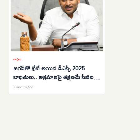
వార్తలు
జగన్‌తో భేటీ అయిన డీఎస్సీ 2025
బాధితులు.. అక్రమాలపై తక్షణమే సీబీఐ
విచారణ జరిపించాలని మాజీ సీఎం
2 months క్రితం
డిమాండ్..