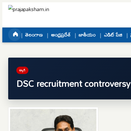
Skip to content
తెలంగాణ
ఆంధ్రప్రదేశ్
జాతీయం
ఎడిట్ పేజి
ట్యాగ్
DSC recruitment controversy