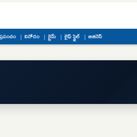
ప్రపంచం
వినోదం
క్రైమ్
లైఫ్ స్టైల్
బిజినెస్