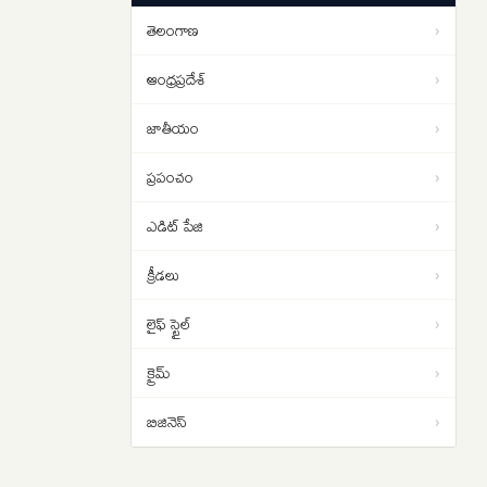
చేయాలి.. రాహుల్ గాంధీ డిమాండ్
తెలంగాణ
›
Strait of Hormuz: హోర్ముజ్ జలసంధిని
01:13
తెరవాలంటే ఇరాన్‌తో ట్రంప్ రాజీ
ఆంధ్రప్రదేశ్
›
పడాల్సిందే
జాతీయం
›
ప్రపంచం
›
ఎడిట్ పేజి
›
క్రీడలు
›
లైఫ్ స్టైల్
›
క్రైమ్
›
బిజినెస్
›