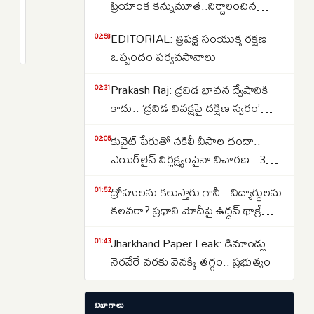
ముప్పులను
ప్రియాంక కన్నుమూత..నిర్దారించిన
ఎదుర్కొనేందుకు
వైద్యులు..కేసు పూర్తి వివరాలు ఇవే..
2
EDITORIAL: త్రిపక్ష సంయుక్త రక్షణ
CBSE
months
02:58
క్రితం
ఒప్పందం పర్యవసానాలు
కొత్త
వ్యూహం
Prakash Raj: ద్రవిడ భావన ద్వేషానికి
02:31
కాదు.. ‘ద్రవిడ-వివక్షపై దక్షిణ స్వరం’
పుస్తకావిష్కరణ సభలో ప్రకాష్ రాజ్
కువైట్ పేరుతో నకిలీ వీసాల దందా..
02:05
ఎయిర్‌లైన్ నిర్లక్ష్యంపైనా విచారణ.. 39
మందిపై కేసు
ద్రోహులను కలుస్తారు గానీ.. విద్యార్థులను
01:52
కలవరా? ప్రధాని మోదీపై ఉద్ధవ్ థాక్రే
మండిపాటు
Jharkhand Paper Leak: డిమాండ్లు
01:43
నెరవేరే వరకు వెనక్కి తగ్గం.. ప్రభుత్వంతో
చర్చలు విఫలం
Women Reservation: షరతులు
01:30
విభాగాలు
లేకుండా మహిళా కోటా అమలు