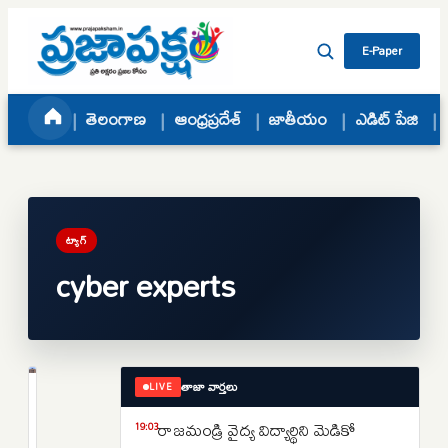
Skip to content
E-Paper
తెలంగాణ
ఆంధ్రప్రదేశ్
జాతీయం
ఎడిట్ పేజి
ట్యాగ్
cyber experts
తాజా వార్తలు
LIVE
వార్తలు
సైబర్
రాజమండ్రి వైద్య విద్యార్థిని మెడికో
19:03