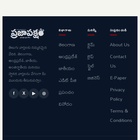
విభాగాలు
మరిన్నీ
సంప్రదించండి
తెలంగాణ
క్రైమ్
About Us
తెలుగు వార్తలకు నమ్మకమైన
వేదిక. తెలంగాణ,
ఆంధ్రప్రదేశ్
లైఫ్
Contact
ఆంధ్రప్రదేశ్, జాతీయ,
స్టైల్
Us
అంతర్జాతీయ మరియు
జాతీయం
స్థానిక వార్తలను వేగంగా మీ
బిజినెస్
E-Paper
ఎడిట్ పేజి
ముందుకు తీసుకువస్తాం.
Privacy
ప్రపంచం
f
X
▶
◎
Policy
వినోదం
Terms &
Conditions