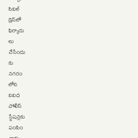
సివిల్
డ్రెస్‌లో
ఫిర్యాదు
లు
చేసేందు
కు
నగరం
లోని
వివిధ
పోలీస్
స్టేషన్లకు
పంపిం