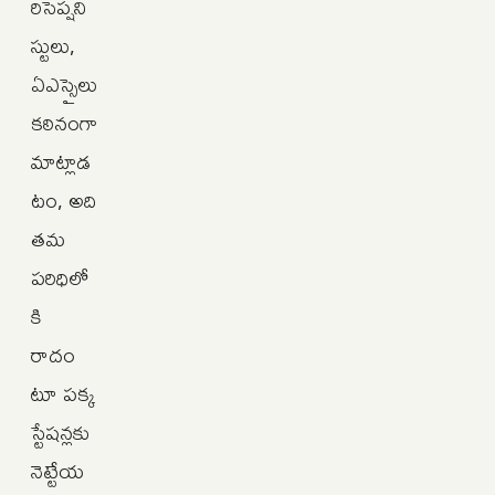
రిసెప్షని
స్టులు,
ఏఎస్సైలు
కఠినంగా
మాట్లాడ
టం, అది
తమ
పరిధిలో
కి
రాదం
టూ పక్క
స్టేషన్లకు
నెట్టేయ