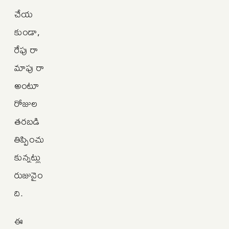
చేయ
కుండా,
రేపు రా
మాపు రా
అంటూ
రోజుల
తరబడి
తిప్పించు
కున్నట్లు
రుజువైం
ది.
ఈ