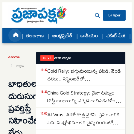
Skip to content
E-Paper
తెలంగాణ
ఆంధ్రప్రదేశ్
జాతీయం
ఎడిట్ పేజి
తెలంగాణ
తాజా వార్తలు
LIVE
›
వార్తలు
Gold Rally: భగ్గుమంటున్న పసిడి, వెండి
18:37
ధరలు.. సెప్టెంబర్‌లో
బాధితులతో
పెరుగుతాయా..తగ్గుతాయా..
దురుసుగా
China Gold Strategy: చైనా టన్నుల
18:23
కొద్దీ బంగారాన్ని ఎక్కడ దాచిపెడుతోందో
ప్రవర్తిస్తే
తెలుసా.. డ్రాగన్ కంట్రీ గోల్డ్ రిజర్వ్‌ల
AI Virus: AIతో కొత్త వైరస్‌..ప్రపంచానికి
17:06
వెనుక అసలు కథ ఇదే..
సహించేది
పెను సంక్షోభమా లేక వైద్య రంగంలో
లేదు..
విప్లవమా.. తలలు పట్టుకుంటున్న