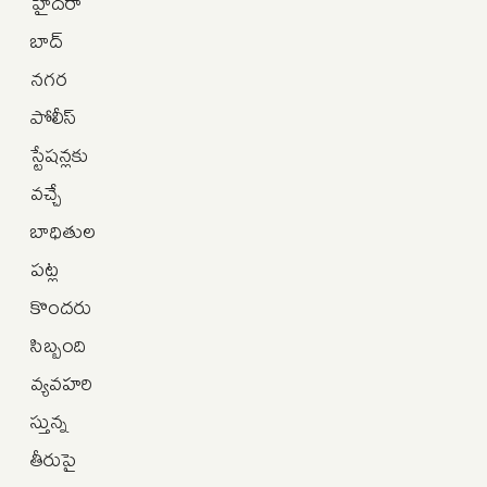
హైదరా
బాద్‌
నగర
పోలీస్
స్టేషన్లకు
వచ్చే
బాధితుల
పట్ల
కొందరు
సిబ్బంది
వ్యవహరి
స్తున్న
తీరుపై