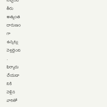
తీరు
అత్యంత
దారుణం
గా
ఉన్నట్లు
వెల్లడైంది
.
ఫిర్యాదు
చేయడా
నికి
వెళ్లిన
వారితో