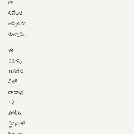
గా
నివేదిక
తెప్పించు
కున్నారు.
ఈ
రహస్య
ఆపరేష
న్‌లో
దాదాపు
12
పోలీస్
స్టేషన్లలో
సిబ్బంది