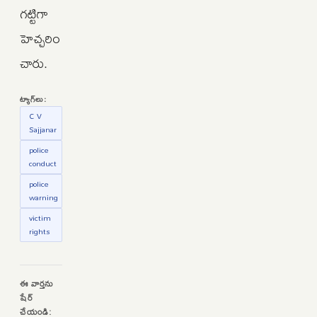
గట్టిగా
హెచ్చరిం
చారు.
ట్యాగ్‌లు:
C V
Sajjanar
police
conduct
police
warning
victim
rights
ఈ వార్తను
షేర్
చేయండి: