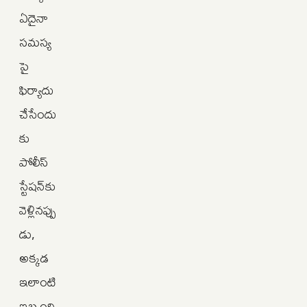
ఏదైనా
సమస్య
పై
ఫిర్యాదు
చేసేందు
కు
పోలీస్
స్టేషన్‌కు
వెళ్లినప్పు
డు,
అక్కడ
ఇలాంటి
ఇబ్బంది