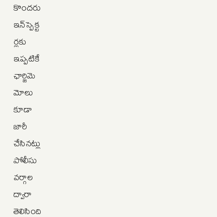
కొందరు
ఇన్‌స్పెక్ట
ర్లకు
ఇప్పటికే
ఛార్జిమె
మోలు
కూడా
జారీ
చేసినట్లు
పోలీసు
వర్గాల
ద్వారా
తెలిసింది