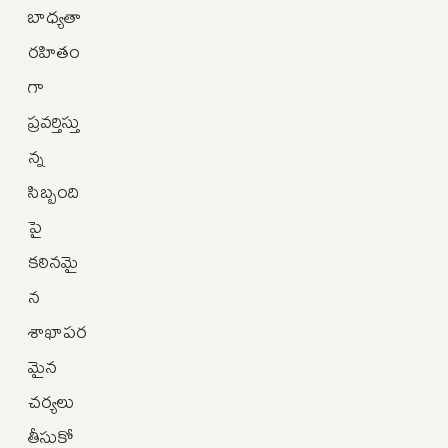
బాధ్యతా
రహితం
గా
ప్రవర్తిస్తు
న్న
సిబ్బంది
పై
కఠినమై
న
శాఖాపర
మైన
చర్యలు
తీసుకో