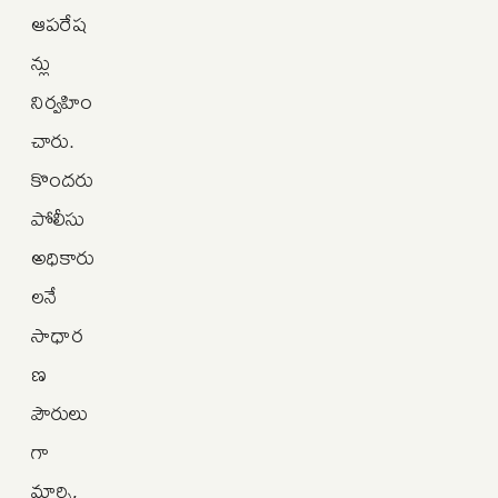
ఆపరేష
న్లు
నిర్వహిం
చారు.
కొందరు
పోలీసు
అధికారు
లనే
సాధార
ణ
పౌరులు
గా
మార్చి,