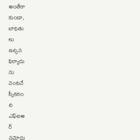
అంతేకా
కుండా,
బాధితు
లు
ఇచ్చిన
ఫిర్యాదు
ను
వెంటనే
స్వీకరిం
చి
ఎఫ్‌ఐఆ
ర్
నమోదు