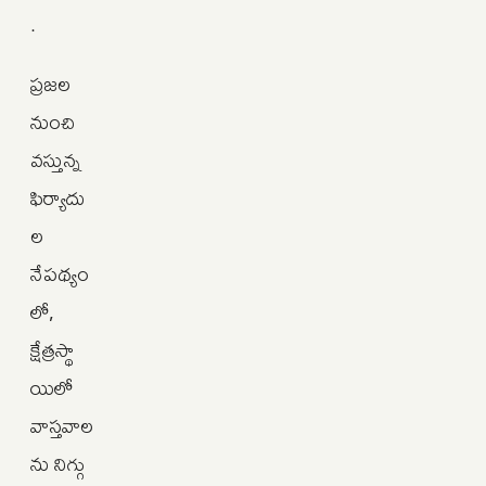
.
ప్రజల
నుంచి
వస్తున్న
ఫిర్యాదు
ల
నేపథ్యం
లో,
క్షేత్రస్థా
యిలో
వాస్తవాల
ను నిగ్గు