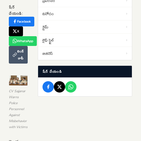
ప్రపంచం
›
విద్యార్థుల నిరసనలు తీవ్రతరం…
షేర్
చేయండి:
వినోదం
›
లఖింపూర్ హింసాకాండ కేసులో.. ఆశిష్
Facebook
13:06
క్రైమ్
›
మిశ్రా బెయిల్ షరతుల సడలింపునకు
X
‘సుప్రీం’ నో
లైఫ్ స్టైల్
›
WhatsApp
తెహెల్కా పత్రిక మాజీ సంపాదకుడికి
12:45
లింక్
10ఏళ్ల కఠిన కారాగార శిక్ష… బాంబే
బిజినెస్
›
కాపీ
హైకోర్టు తీర్పు
షేర్ చేయండి
CV Sajjanar
Warns
Police
Personnel
Against
Misbehavior
with Victims