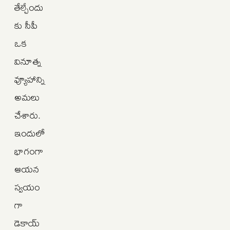
తేల్చేందు
కు సీపీ
ఒక
వినూత్న
వ్యూహాన్ని
అమలు
చేశారు.
ఇందులో
భాగంగా
ఆయన
స్వయం
గా
డెకాయ్