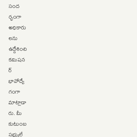
సంద
ర్భంగా
అధికారు
లను
ఉద్దేశించి
కమిషన
ర్
భావోద్వే
గంగా
మాట్లాడా
రు. మీ
కుటుంబ
సభ్యులే