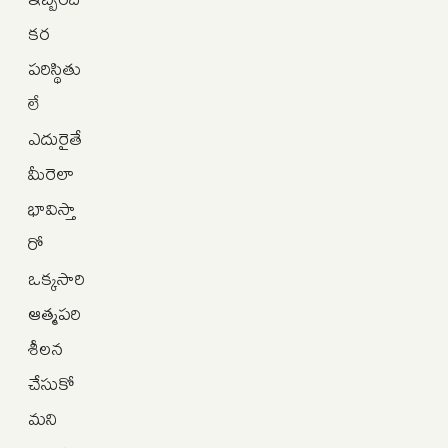
కర
పరిస్థితు
లే
ఎదురైతే
మీరెలా
భావిస్తా
రో
ఒక్కసారి
ఆత్మపరి
శీలన
చేసుకో
మని