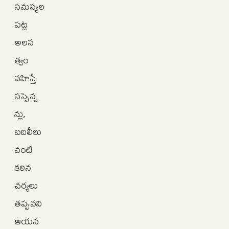
సమస్యల
పట్ల
అలస
త్వం
వహిస్తే
సస్పెన్ష
న్లు,
బదిలీలు
వంటి
కఠిన
చర్యలు
తప్పవని
ఆయన