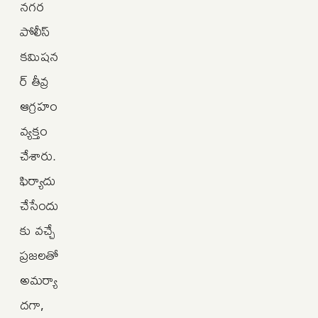
నగర
పోలీస్
కమిషన
ర్ తీవ్ర
ఆగ్రహం
వ్యక్తం
చేశారు.
ఫిర్యాదు
చేసేందు
కు వచ్చే
ప్రజలతో
అమర్యా
దగా,