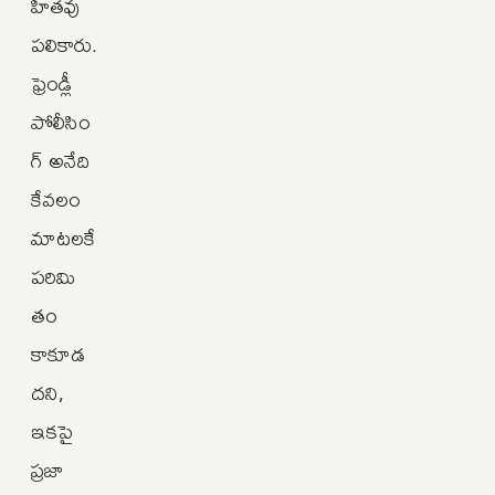
హితవు
పలికారు.
ఫ్రెండ్లీ
పోలీసిం
గ్‌ అనేది
కేవలం
మాటలకే
పరిమి
తం
కాకూడ
దని,
ఇకపై
ప్రజా