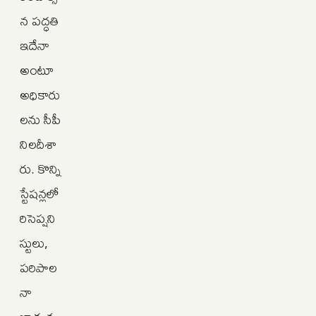
న పద్ధతి
ఇదేనా
అంటూ
అధికారు
లను సీపీ
నిలదీశా
రు. కొన్ని
స్టేషన్లలో
రిసెప్షని
స్టులు,
పరిపాల
నా