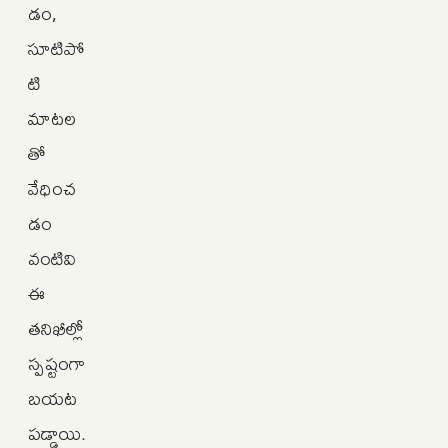
డం,
సూటిపో
టి
మాటల
తో
వేధించ
డం
వంటివి
ఈ
తనిఖీల్లో
స్పష్టంగా
బయట
పడ్డాయి.