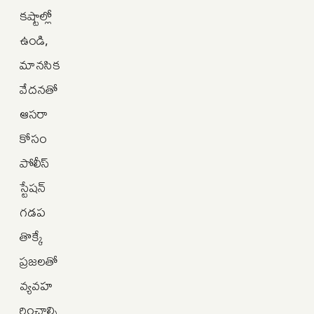
కష్టాల్లో
ఉండి,
మానసిక
వేదనతో
ఆసరా
కోసం
పోలీస్
స్టేషన్
గడప
తొక్కే
ప్రజలతో
వ్యవహ
రించాల్సి