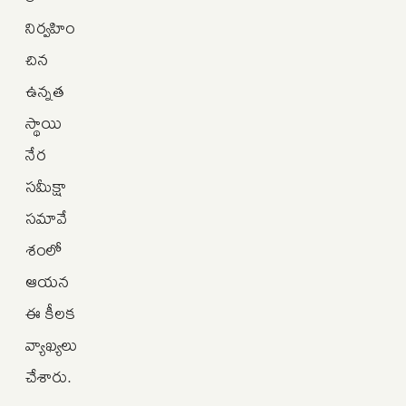
నిర్వహిం
చిన
ఉన్నత
స్థాయి
నేర
సమీక్షా
సమావే
శంలో
ఆయన
ఈ కీలక
వ్యాఖ్యలు
చేశారు.