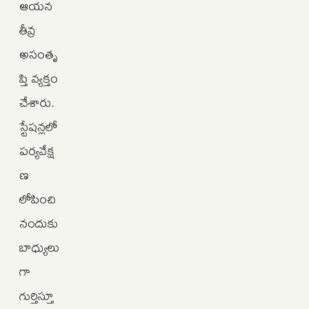
ఆయన
తీవ్ర
అసంతృ
ప్తి వ్యక్తం
చేశారు.
స్టేషన్లలో
పర్యవేక్ష
ణ
లోపించి
నందుకు
బాధ్యులు
గా
గుర్తిస్తూ