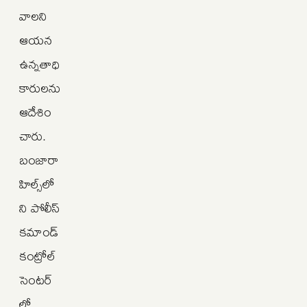
వాలని
ఆయన
ఉన్నతాధి
కారులను
ఆదేశిం
చారు.
బంజారా
హిల్స్‌లో
ని పోలీస్
కమాండ్
కంట్రోల్
సెంటర్‌
లో