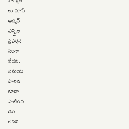
బాధ్యత
లు చూసే
అడ్మిన్
ఎస్సైల
ప్రవర్తన
సరిగా
లేదని,
సమయ
పాలన
కూడా
పాటించ
డం
లేదని