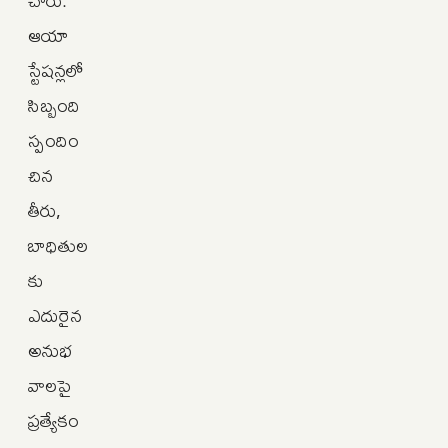
చారు.
ఆయా
స్టేషన్లలో
సిబ్బంది
స్పందిం
చిన
తీరు,
బాధితుల
కు
ఎదురైన
అనుభ
వాలపై
ప్రత్యేకం