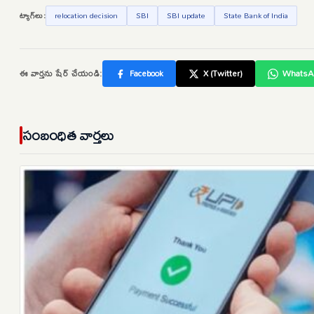
ట్యాగ్‌లు:
relocation decision
SBI
SBI update
State Bank of India
ఈ వార్తను షేర్ చేయండి:
Facebook
X (Twitter)
WhatsA
సంబంధిత వార్తలు