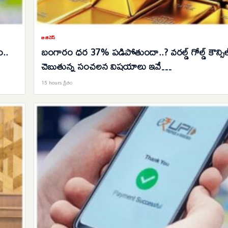
బిజినెస్
ం..
బంగారం ధర 37% పడిపోతుందా..? వరల్డ్ గోల్డ్ కౌన్సిల్
చెబుతున్న సంచలన విషయాలు ఇవే…
15 hours క్రితం