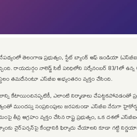
యంలో తెలంగాణ ప్రభుత్వం, స్టేట్‌ బ్యాంక్‌ ఆఫ్‌ ఇండియా (ఎస్‌బీ
చింది. రాయదుర్గం నాలెడ్జ్ సిటీ పరిధిలోని సర్వేనంబర్‌ 83/1లో ఉన్న
థలం తమదేనంటూ ఎస్‌బీఐ అభ్యంతరం వ్యక్తం చేసింది.
స్థలాన్ని కేటాయించినప్పటికీ, ఎలాంటి నిర్మాణాలు చేపట్టకపోవడంతో ప్ర
్వంతో ముందస్తు సంప్రదింపులు జరపకుండా ఎస్‌బీఐ నేరుగా హైకోర్ట
 తీవ్ర ఆగ్రహం వ్యక్తం చేసిన రాష్ట్ర ప్రభుత్వం, ఒక దశలో ఎస్‌బీ
ాంకు చైర్‌పర్సన్‌పై కేంద్రానికి ఫిర్యాదు చేయాలని కూడా గట్టి నిర్ణయాన