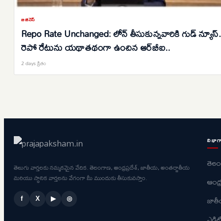
బిజినెస్
Repo Rate Unchanged: లోన్ తీసుకున్నవారికి గుడ్ న్యూస్.
రెపో రేటును యథాతథంగా ఉంచిన ఆర్‌బీఐ..
2 days క్రితం
విభాగ
తెల
తెలుగు వార్తలకు నమ్మకమైన వేదిక. తెలంగాణ, ఆంధ్రప్రదేశ్, జాతీయ, అంతర్జాతీయ
మరియు స్థానిక వార్తలను వేగంగా మీ ముందుకు తీసుకువస్తాం.
ఆంధ్ర
జాత
f
X
▶
◎
ఎడిట