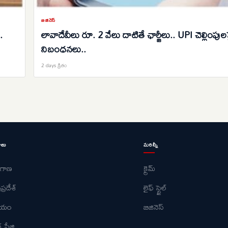
బిజినెస్
.
లావాదేవీలు రూ. 2 వేలు దాటితే ఛార్జీలు.. UPI చెల్లింపులప
నిబంధనలు..
2 days క్రితం
ాలు
మరిన్నీ
ంగాణ
క్రైమ్
ప్రదేశ్
లైఫ్ స్టైల్
ీయం
బిజినెస్
్ పేజి