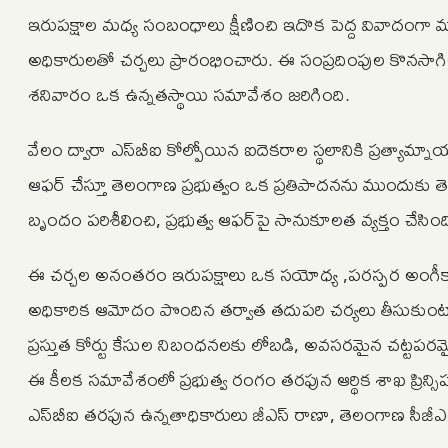
ఇరుపక్షాల మధ్య సంబంధాలు క్షీణించి ఇదొక పెద్ద వివాదంగా మ
అధికారులతో చర్చలు ప్రారంభించారు. ఈ సంప్రదింపుల కొనసాగిం
శనివారం ఒక ఉన్నతస్థాయి సమావేశం జరిగింది.
వేలం ద్వారా ఎస్‌బీఐ కోల్పోయిన ఐదెకరాల స్థలానికి ప్రత్యామ్న
ఆఫర్‌ చేస్తూ తెలంగాణ ప్రభుత్వం ఒక ప్రతిపాదనను ముందుకు తెచ్
బృందం పరిశీలించి, ప్రభుత్వ ఆఫర్‌పై సానుకూలత వ్యక్తం చేసింద
ఈ చర్చల అనంతరం ఇరుపక్షాలు ఒక సయోధ్య ,పరస్పర అంగీకారాని
అధికారిక ఆమోదం పొందిన తర్వాత తదుపరి చర్యలు తీసుకుంటామన
ప్రస్తుత కోర్టు కేసుల నిబంధనలకు లోబడి, అవసరమైన చట్టపరమైన 
ఈ కీలక సమావేశంలో ప్రభుత్వ రంగం తరఫున ఆర్థిక శాఖ ప్రిన్సిపల్‌
ఎస్‌బీఐ తరఫున ఉన్నతాధికారులు జీఎస్‌ రాణా, తెలంగాణ సీజీఎం