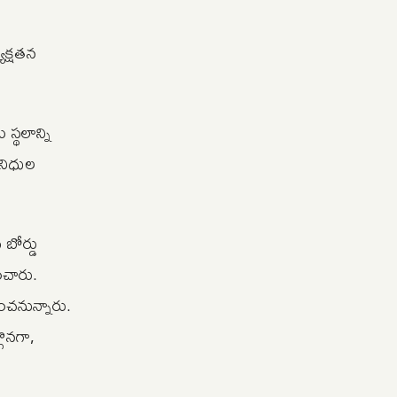
యక్షతన
స్థలాన్ని
ినిధుల
బోర్డు
ంచారు.
ంచనున్నారు.
గొనగా,