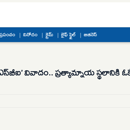
ప్రపంచం
వినోదం
క్రైమ్
లైఫ్ స్టైల్
బిజినెస్
ీఐ’ వివాదం.. ప్రత్యామ్నాయ స్థలానికి ఓకే