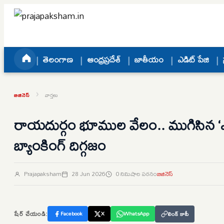
Skip to content
తెలంగాణ
ఆంధ్రప్రదేశ్
జాతీయం
ఎడిట్ పేజి
›
బిజినెస్
వార్తలు
రాయదుర్గం భూముల వేలం.. ముగిసిన ‘ఎస్‌బ
బ్యాంకింగ్‌ దిగ్గజం
Prajapaksham
28 Jun 2026
0 నిమిషాల పఠనం
బిజినెస్
షేర్ చేయండి:
Facebook
X
WhatsApp
లింక్ కాపీ