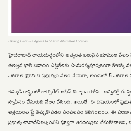
Banking Giant SBI Agrees to Shift to Alternative Location
హైదరాబాద్‌ రాయదుర్గంలోని అత్యంత విలువైన భూముల వేలం నేపథ్
తలెత్తిన భారీ వివాదం ఎట్టకేలకు సామరస్యపూర్వకంగా కొలిక్కి వచ్
ఎకరాల భూమిని ప్రభుత్వం వేలం వేయగా, అందులో 5 ఎకరాల స్
ఉమ్మడి రాష్ట్రంలో కార్పొరేట్ ఆఫీస్ నిర్మాణం కోసం అప్పట్లో ఈ 
స్వాధీనం చేసుకుని వేలం వేసింది. అయితే, ఈ విషయంలో ప్రభుత
ఆశ్రయించి స్టే తెచ్చుకోవడం సంచలనం కలిగించింది. ఈ పరిణామంపై
ప్రభుత్వ లావాదేవీలన్నింటినీ పూర్తిగా తెగదెంపులు చేసుకోవాలని, బ్య