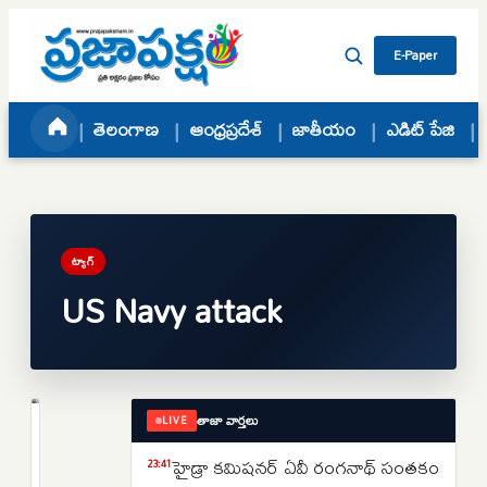
Skip to content
E-Paper
తెలంగాణ
ఆంధ్రప్రదేశ్
జాతీయం
ఎడిట్ పేజి
ట్యాగ్
US Navy attack
తాజా వార్తలు
LIVE
జాతీయం
ముగ్గురు
హైడ్రా కమిషనర్ ఏవీ రంగనాథ్ సంతకం
23:41