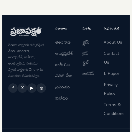
విభాగాలు
మరిన్నీ
సంప్రదించండి
తెలంగాణ
క్రైమ్
About Us
తెలుగు వార్తలకు నమ్మకమైన
వేదిక. తెలంగాణ,
ఆంధ్రప్రదేశ్
లైఫ్
Contact
ఆంధ్రప్రదేశ్, జాతీయ,
స్టైల్
Us
అంతర్జాతీయ మరియు
జాతీయం
స్థానిక వార్తలను వేగంగా మీ
బిజినెస్
E-Paper
ఎడిట్ పేజి
ముందుకు తీసుకువస్తాం.
Privacy
ప్రపంచం
f
X
▶
◎
Policy
వినోదం
Terms &
Conditions