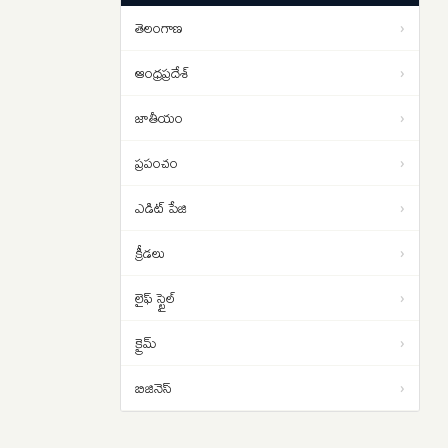
సంచలన విషయాలు ఇవే…
తెలంగాణ
›
రంగనాథ్ ఎందుకు టార్గెట్ అయ్యారు..
16:31
హైకోర్టు తీవ్ర వ్యాఖ్యల వెనుక ఏం
ఆంధ్రప్రదేశ్
›
జరిగింది?
జాతీయం
›
ప్రపంచం
›
ఎడిట్ పేజి
›
క్రీడలు
›
లైఫ్ స్టైల్
›
క్రైమ్
›
బిజినెస్
›