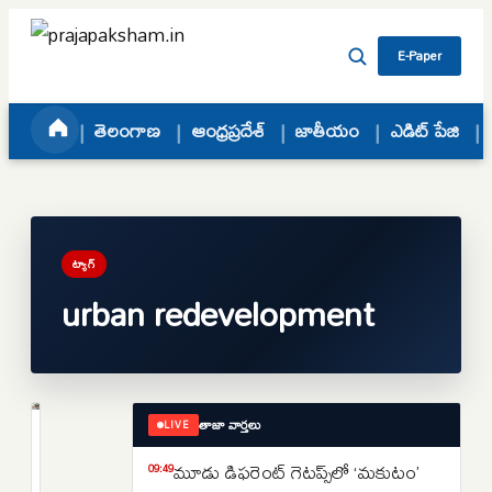
Skip to content
E-Paper
తెలంగాణ
ఆంధ్రప్రదేశ్
జాతీయం
ఎడిట్ పేజి
ట్యాగ్
urban redevelopment
తాజా వార్తలు
LIVE
జాతీయం
70
మూడు డిఫరెంట్‌ గెటప్స్‌లో ‘మకుటం’
09:49