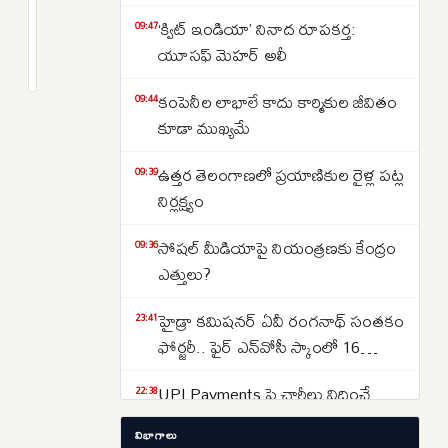
ఏళ్ల
చరిత్రకు
‘క్విట్‌ ఇండియా’ నినాద రూపకర్త:
09:47
2
యూసఫ్‌ మెహర్‌ అలీ
ముగింపు..
months
క్రితం
ఖాళీ
కంపెనీల లాభాలే కాదు కార్మికుల జీవితం
09:44
అయిన
కూడా ముఖ్యమే
ముంబై
ఎయిర్
ఉత్తర తెలంగాణలో ప్రయాణికుల రైళ్ల పట్ల
09:39
ఇండియా
నిర్లక్ష్యం
కాలనీ
సోషల్‌ మీడియాపై నియంత్రణకు కేంద్రం
09:36
ఎత్తులు?
హైడ్రా కమిషనర్ ఏవీ రంగనాథ్ సంతకం
23:41
ఫోర్జరీ.. ఫైర్ ఎన్‌వోసీ స్కాంలో 16
జూనియర్ కాలేజీలు
UPI Payments పై ఛార్జీలు విధించే
22:38
బిల్లుకు లోక్‌సభ ఆమోదం.. మారనున్న
విభాగాలు
చెల్లింపుల విధానం