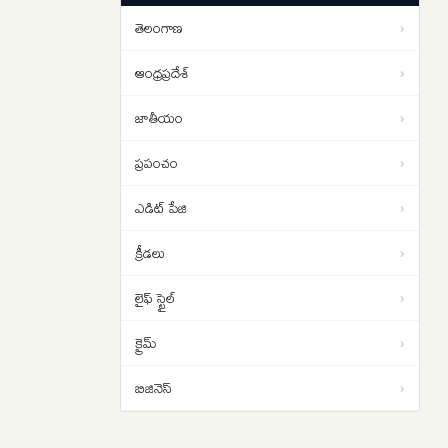
హైదరాబాద్‌లో పది లక్షల మంది ఓటర్లు
18:58
తెలంగాణ
›
గల్లంతు..సీఈసీ స్పందన ఇదే..
ఆంధ్రప్రదేశ్
›
జాతీయం
›
ప్రపంచం
›
ఎడిట్ పేజి
›
క్రీడలు
›
లైఫ్ స్టైల్
›
క్రైమ్
›
బిజినెస్
›