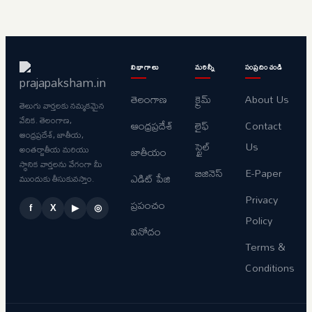
విభాగాలు
మరిన్నీ
సంప్రదించండి
తెలంగాణ
క్రైమ్
About Us
తెలుగు వార్తలకు నమ్మకమైన
వేదిక. తెలంగాణ,
ఆంధ్రప్రదేశ్
లైఫ్
Contact
ఆంధ్రప్రదేశ్, జాతీయ,
స్టైల్
Us
అంతర్జాతీయ మరియు
జాతీయం
స్థానిక వార్తలను వేగంగా మీ
బిజినెస్
E-Paper
ఎడిట్ పేజి
ముందుకు తీసుకువస్తాం.
Privacy
ప్రపంచం
f
X
▶
◎
Policy
వినోదం
Terms &
Conditions