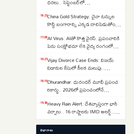
ధరలు.. సెప్టెంబర్‌లో
పెరుగుతాయా..తగ్గుతాయా..
China Gold Strategy: చైనా టన్నుల
18:23
కొద్దీ బంగారాన్ని ఎక్కడ దాచిపెడుతోందో
తెలుసా.. డ్రాగన్ కంట్రీ గోల్డ్ రిజర్వ్‌ల
AI Virus: AIతో కొత్త వైరస్‌..ప్రపంచానికి
17:06
వెనుక అసలు కథ ఇదే..
పెను సంక్షోభమా లేక వైద్య రంగంలో
విప్లవమా.. తలలు పట్టుకుంటున్న
Vijay Divorce Case Ends: విజయ్
16:27
శాస్త్రవేత్తలు..
విడాకుల కేసులో కీలక మలుపు..
పిటిషన్‌ను వెనక్కి తీసుకున్న
Dhurandhar: ధురంధర్ మూవీ ప్రపంచ
16:19
సంగీత..కేసును కొట్టివేసిన కోర్టు
రికార్డు.. 2026లో ప్రపంచంలోనే
అత్యధికంగా వీక్షించిన నాన్-ఇంగ్లీష్
Heavy Rain Alert: దేశవ్యాప్తంగా భారీ
15:38
చిత్రంగా హిస్టరీ క్రియేట్..
వర్షాలు.. 16 రాష్ట్రాలకు IMD అలర్ట్..
ఒడిశా-కేరళకు రెడ్ వార్నింగ్.. దక్షిణాది
Lost Important Documents? ఆధార్,
15:29
రాష్ట్రాల్లో ఉరుములతో కూడిన వానలు..
విభాగాలు
పాన్, పాస్‌పోర్ట్, ఓటర్ ఐడి లేదా డ్రైవింగ్