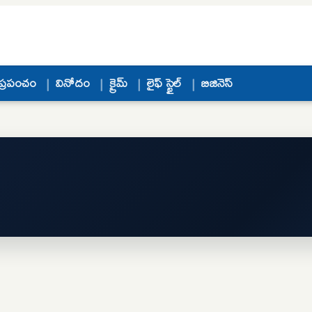
ప్రపంచం
వినోదం
క్రైమ్
లైఫ్ స్టైల్
బిజినెస్