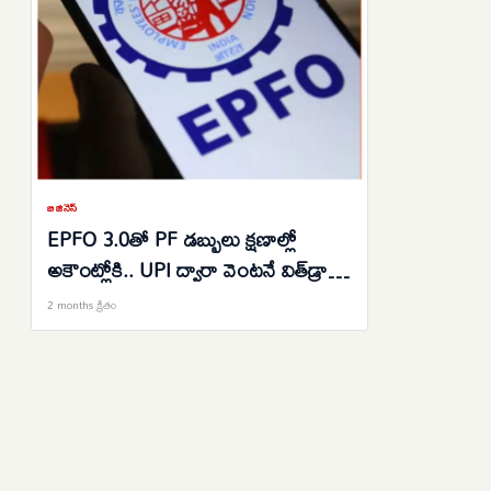
బిజినెస్
EPFO 3.0తో PF డబ్బులు క్షణాల్లో
అకౌంట్లోకి.. UPI ద్వారా వెంటనే విత్‌డ్రా
అవకాశం
2 months క్రితం