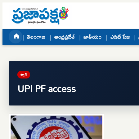
Skip to content
తెలంగాణ
ఆంధ్రప్రదేశ్
జాతీయం
ఎడిట్ పేజి
ట్యాగ్
UPI PF access