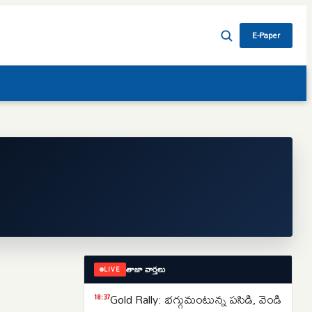
E-Paper
తాజా వార్తలు
LIVE
Gold Rally: భగ్గుమంటున్న పసిడి, వెండి
18:37