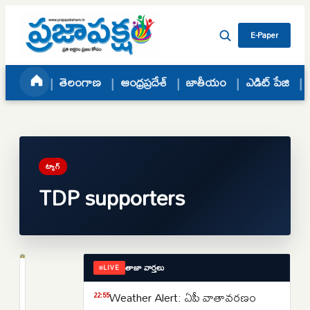
Skip to content
E-Paper
తెలంగాణ
ఆంధ్రప్రదేశ్
జాతీయం
ఎడిట్ పేజి
ట్యాగ్
TDP supporters
తాజా వార్తలు
LIVE
ఆంధ్రప్రదేశ్
టీడీపీ
Weather Alert: ఏపీ వాతావరణం
22:55