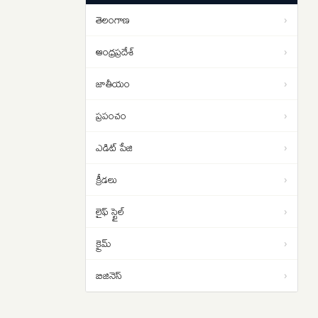
వీడియో ఇదిగో..
తెలంగాణ
›
Repo Rate Unchanged: లోన్
11:45
తీసుకున్నవారికి గుడ్ న్యూస్.. రెపో
ఆంధ్రప్రదేశ్
›
రేటును యథాతథంగా ఉంచిన ఆర్‌బీఐ..
జాతీయం
›
ప్రపంచం
›
ఎడిట్ పేజి
›
క్రీడలు
›
లైఫ్ స్టైల్
›
క్రైమ్
›
బిజినెస్
›