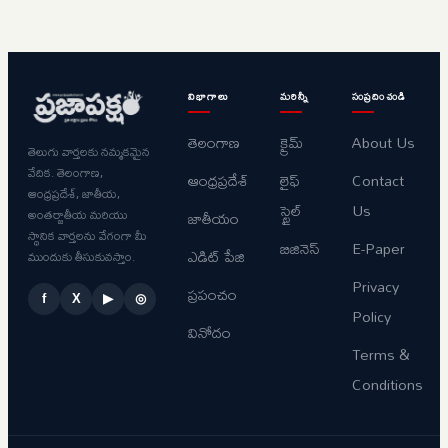
విభాగాలు
మరిన్నీ
సంప్రదించండి
తెలంగాణ
క్రైమ్
About Us
తెలుగు వార్తలకు నమ్మకమైన
వేదిక. తెలంగాణ,
ఆంధ్రప్రదేశ్
లైఫ్
Contact
ఆంధ్రప్రదేశ్, జాతీయ,
స్టైల్
Us
అంతర్జాతీయ మరియు
జాతీయం
స్థానిక వార్తలను వేగంగా మీ
బిజినెస్
E-Paper
ఎడిట్ పేజి
ముందుకు తీసుకువస్తాం.
Privacy
ప్రపంచం
f
X
▶
◎
Policy
వినోదం
Terms &
Conditions