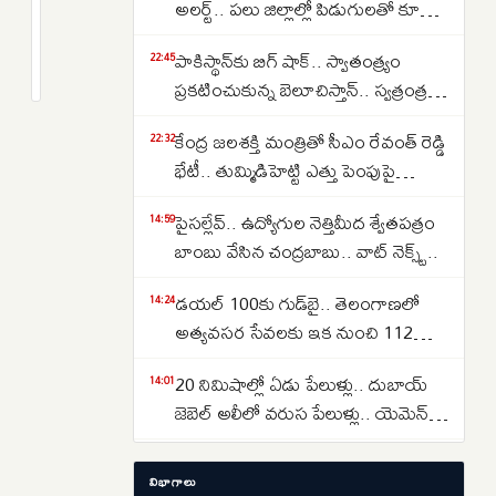
మహానాడుకు
అలర్ట్.. పలు జిల్లాల్లో పిడుగులతో కూడిన
విరాళాల
వర్షాలు కురిసే అవకాశం.. APSDMA
2
పాకిస్థాన్‌కు బిగ్ షాక్.. స్వాతంత్య్రం
వెల్లువ..
months
22:45
హెచ్చరిక..
క్రితం
ప్రకటించుకున్న బెలూచిస్తాన్.. స్వత్రంత్ర
రెండు
దేశం కాగలదా..
రోజుల్లో
కేంద్ర జలశక్తి మంత్రితో సీఎం రేవంత్ రెడ్డి
22:32
రూ.25.61
భేటీ.. తుమ్మిడిహెట్టి ఎత్తు పెంపుపై
కోట్లు
మహారాష్ట్రతో చర్చలకు విజ్ఞప్తి
సేకరణ!
పైసల్లేవ్.. ఉద్యోగుల నెత్తిమీద శ్వేతపత్రం
14:59
బాంబు వేసిన చంద్రబాబు.. వాట్ నెక్స్ట్..
డయల్ 100కు గుడ్‌బై.. తెలంగాణలో
14:24
అత్యవసర సేవలకు ఇక నుంచి 112
మాత్రమే
20 నిమిషాల్లో ఏడు పేలుళ్లు.. దుబాయ్
14:01
జెబెల్ అలీలో వరుస పేలుళ్లు.. యెమెన్
క్షిపణి దాడి అనుమానాలు!
Hyderabad Horror: ఐడీ ప్రూఫ్ అడిగిన
12:14
విభాగాలు
హోటల్ సిబ్బందిపై కర్రలతో దాడి..