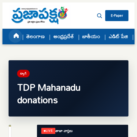
Skip to content
E-Paper
తెలంగాణ
ఆంధ్రప్రదేశ్
జాతీయం
ఎడిట్ పేజి
ట్యాగ్
TDP Mahanadu
donations
తాజా వార్తలు
LIVE
ఆంధ్రప్రదేశ్