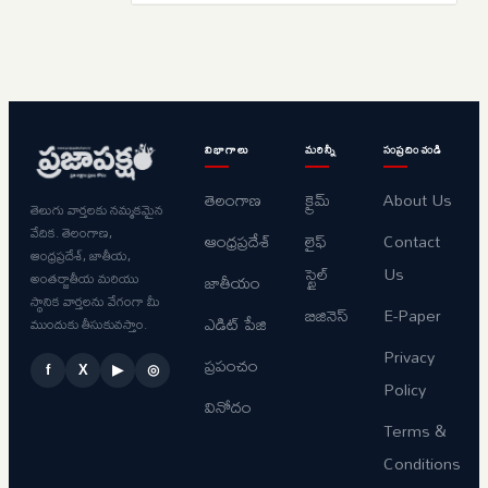
విభాగాలు
మరిన్నీ
సంప్రదించండి
తెలంగాణ
క్రైమ్
About Us
తెలుగు వార్తలకు నమ్మకమైన
వేదిక. తెలంగాణ,
ఆంధ్రప్రదేశ్
లైఫ్
Contact
ఆంధ్రప్రదేశ్, జాతీయ,
స్టైల్
Us
అంతర్జాతీయ మరియు
జాతీయం
స్థానిక వార్తలను వేగంగా మీ
బిజినెస్
E-Paper
ఎడిట్ పేజి
ముందుకు తీసుకువస్తాం.
Privacy
ప్రపంచం
f
X
▶
◎
Policy
వినోదం
Terms &
Conditions