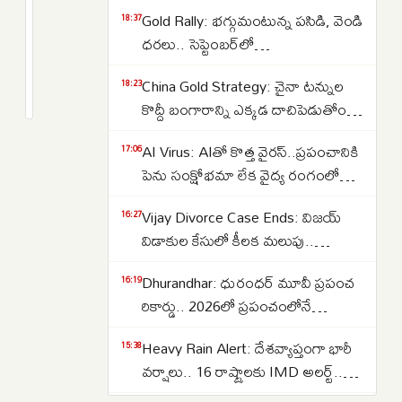
టీడీపీ
Gold Rally: భగ్గుమంటున్న పసిడి, వెండి
18:37
మహానాడుకు
ధరలు.. సెప్టెంబర్‌లో
విరాళాల
పెరుగుతాయా..తగ్గుతాయా..
2
China Gold Strategy: చైనా టన్నుల
వెల్లువ..
months
18:23
క్రితం
కొద్దీ బంగారాన్ని ఎక్కడ దాచిపెడుతోందో
రెండు
తెలుసా.. డ్రాగన్ కంట్రీ గోల్డ్ రిజర్వ్‌ల
రోజుల్లో
AI Virus: AIతో కొత్త వైరస్‌..ప్రపంచానికి
17:06
వెనుక అసలు కథ ఇదే..
రూ.25.61
పెను సంక్షోభమా లేక వైద్య రంగంలో
కోట్లు
విప్లవమా.. తలలు పట్టుకుంటున్న
సేకరణ!
Vijay Divorce Case Ends: విజయ్
16:27
శాస్త్రవేత్తలు..
విడాకుల కేసులో కీలక మలుపు..
పిటిషన్‌ను వెనక్కి తీసుకున్న
Dhurandhar: ధురంధర్ మూవీ ప్రపంచ
16:19
సంగీత..కేసును కొట్టివేసిన కోర్టు
రికార్డు.. 2026లో ప్రపంచంలోనే
అత్యధికంగా వీక్షించిన నాన్-ఇంగ్లీష్
Heavy Rain Alert: దేశవ్యాప్తంగా భారీ
15:38
చిత్రంగా హిస్టరీ క్రియేట్..
వర్షాలు.. 16 రాష్ట్రాలకు IMD అలర్ట్..
ఒడిశా-కేరళకు రెడ్ వార్నింగ్.. దక్షిణాది