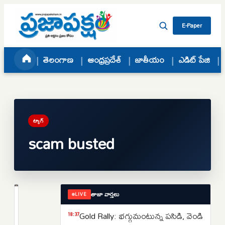
Skip to content
E-Paper
తెలంగాణ
ఆంధ్రప్రదేశ్
జాతీయం
ఎడిట్ పేజి
ట్యాగ్
scam busted
తాజా వార్తలు
LIVE
తెలంగాణ
రూ.5,000
Gold Rally: భగ్గుమంటున్న పసిడి, వెండి
18:37