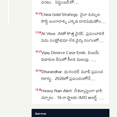
కోట్ల
ధరలు.. సెప్టెంబర్‌లో
భారీ
పెరుగుతాయా..తగ్గుతాయా..
2
China Gold Strategy: చైనా టన్నుల
మోసాన్ని
months
18:23
క్రితం
కొద్దీ బంగారాన్ని ఎక్కడ దాచిపెడుతోందో
అడ్డుకున్నాం:
తెలుసా.. డ్రాగన్ కంట్రీ గోల్డ్ రిజర్వ్‌ల
సీపీ
AI Virus: AIతో కొత్త వైరస్‌..ప్రపంచానికి
17:06
వెనుక అసలు కథ ఇదే..
సజ్జనార్
పెను సంక్షోభమా లేక వైద్య రంగంలో
విప్లవమా.. తలలు పట్టుకుంటున్న
Vijay Divorce Case Ends: విజయ్
16:27
శాస్త్రవేత్తలు..
విడాకుల కేసులో కీలక మలుపు..
పిటిషన్‌ను వెనక్కి తీసుకున్న
Dhurandhar: ధురంధర్ మూవీ ప్రపంచ
16:19
సంగీత..కేసును కొట్టివేసిన కోర్టు
రికార్డు.. 2026లో ప్రపంచంలోనే
అత్యధికంగా వీక్షించిన నాన్-ఇంగ్లీష్
Heavy Rain Alert: దేశవ్యాప్తంగా భారీ
15:38
చిత్రంగా హిస్టరీ క్రియేట్..
వర్షాలు.. 16 రాష్ట్రాలకు IMD అలర్ట్..
ఒడిశా-కేరళకు రెడ్ వార్నింగ్.. దక్షిణాది
Lost Important Documents? ఆధార్,
15:29
రాష్ట్రాల్లో ఉరుములతో కూడిన వానలు..
విభాగాలు
పాన్, పాస్‌పోర్ట్, ఓటర్ ఐడి లేదా డ్రైవింగ్