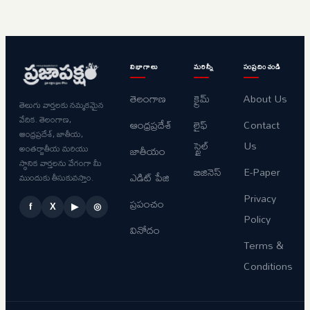
విభాగాలు
మరిన్నీ
సంప్రదించండి
తెలంగాణ
క్రైమ్
About Us
తెలుగు వార్తలకు నమ్మకమైన
వేదిక. తెలంగాణ,
ఆంధ్రప్రదేశ్
లైఫ్
Contact
ఆంధ్రప్రదేశ్, జాతీయ,
స్టైల్
Us
అంతర్జాతీయ మరియు
జాతీయం
స్థానిక వార్తలను వేగంగా మీ
బిజినెస్
E-Paper
ఎడిట్ పేజి
ముందుకు తీసుకువస్తాం.
Privacy
ప్రపంచం
f
X
▶
◎
Policy
వినోదం
Terms &
Conditions