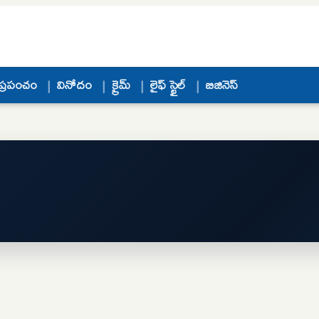
ప్రపంచం
వినోదం
క్రైమ్
లైఫ్ స్టైల్
బిజినెస్