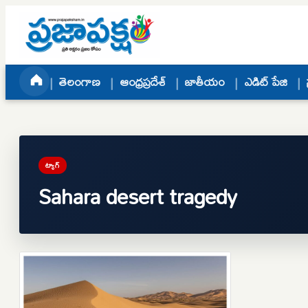
Skip to content
తెలంగాణ
ఆంధ్రప్రదేశ్
జాతీయం
ఎడిట్ పేజి
ట్యాగ్
Sahara desert tragedy