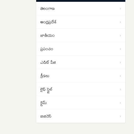
సంచలన విషయాలు ఇవే…
తెలంగాణ
›
రంగనాథ్ ఎందుకు టార్గెట్ అయ్యారు..
16:31
హైకోర్టు తీవ్ర వ్యాఖ్యల వెనుక ఏం
ఆంధ్రప్రదేశ్
›
జరిగింది?
జాతీయం
›
ప్రపంచం
›
ఎడిట్ పేజి
›
క్రీడలు
›
లైఫ్ స్టైల్
›
క్రైమ్
›
బిజినెస్
›