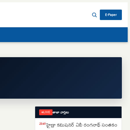
E-Paper
తాజా వార్తలు
LIVE
హైడ్రా కమిషనర్ ఏవీ రంగనాథ్ సంతకం
23:41