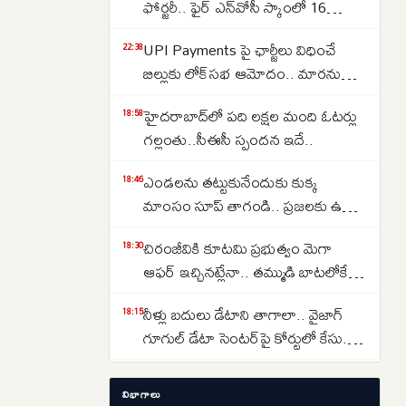
ఫోర్జరీ.. ఫైర్ ఎన్‌వోసీ స్కాంలో 16
జూనియర్ కాలేజీలు
UPI Payments పై ఛార్జీలు విధించే
22:38
బిల్లుకు లోక్‌సభ ఆమోదం.. మారనున్న
చెల్లింపుల విధానం
హైదరాబాద్‌లో పది లక్షల మంది ఓటర్లు
18:58
గల్లంతు..సీఈసీ స్పందన ఇదే..
ఎండలను తట్టుకునేందుకు కుక్క
18:46
మాంసం సూప్ తాగండి.. ప్రజలకు ఉత్తర
కొరియా సంచలన సూచన..
చిరంజీవికి కూటమి ప్రభుత్వం మెగా
18:30
ఆఫర్ ఇచ్చినట్లేనా.. తమ్ముడి బాటలోకే
అన్న కూడా వస్తున్నారా..
నీళ్లు బదులు డేటాని తాగాలా.. వైజాగ్
18:15
గూగుల్ డేటా సెంటర్‌పై కోర్టులో కేసు..
ఎవరేశారంటే..
బంగారం ధర 37% పడిపోతుందా..?
17:11
విభాగాలు
వరల్డ్ గోల్డ్ కౌన్సిల్ నివేదిక చెబుతున్న