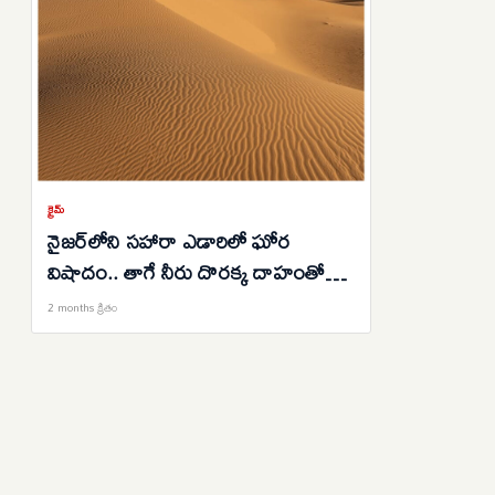
క్రైమ్
నైజర్‌లోని సహారా ఎడారిలో ఘోర
విషాదం.. తాగే నీరు దొరక్క దాహంతో
విలవిలలాడుతూ 49 మంది మృతి..
2 months క్రితం