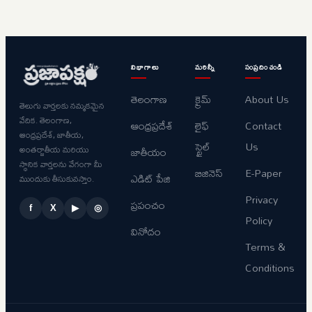
విభాగాలు
మరిన్నీ
సంప్రదించండి
తెలంగాణ
క్రైమ్
About Us
తెలుగు వార్తలకు నమ్మకమైన
వేదిక. తెలంగాణ,
ఆంధ్రప్రదేశ్
లైఫ్
Contact
ఆంధ్రప్రదేశ్, జాతీయ,
స్టైల్
Us
అంతర్జాతీయ మరియు
జాతీయం
స్థానిక వార్తలను వేగంగా మీ
బిజినెస్
E-Paper
ఎడిట్ పేజి
ముందుకు తీసుకువస్తాం.
Privacy
ప్రపంచం
f
X
▶
◎
Policy
వినోదం
Terms &
Conditions