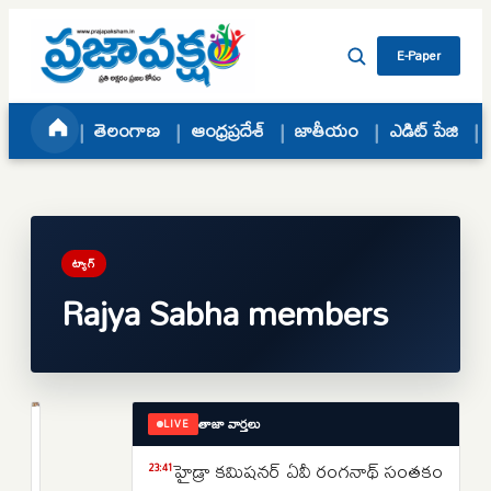
Skip to content
E-Paper
తెలంగాణ
ఆంధ్రప్రదేశ్
జాతీయం
ఎడిట్ పేజి
ట్యాగ్
Rajya Sabha members
తాజా వార్తలు
LIVE
జాతీయం
27
హైడ్రా కమిషనర్ ఏవీ రంగనాథ్ సంతకం
23:41