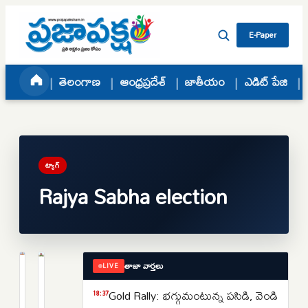
Skip to content
E-Paper
తెలంగాణ
ఆంధ్రప్రదేశ్
జాతీయం
ఎడిట్ పేజి
ట్యాగ్
Rajya Sabha election
తాజా వార్తలు
LIVE
తెలంగాణ
జాతీయం
మీనాక్షి
మీనాక్షి
Gold Rally: భగ్గుమంటున్న పసిడి, వెండి
18:37