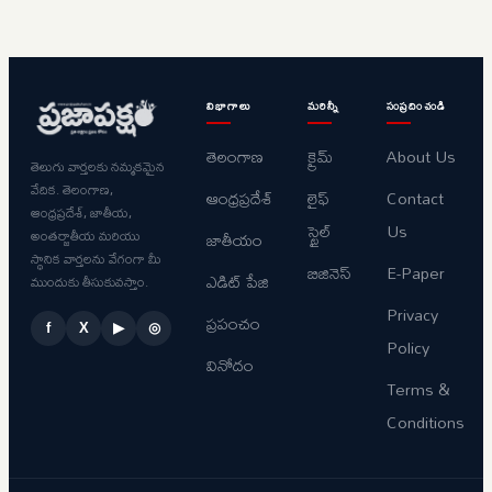
విభాగాలు
మరిన్నీ
సంప్రదించండి
తెలంగాణ
క్రైమ్
About Us
తెలుగు వార్తలకు నమ్మకమైన
వేదిక. తెలంగాణ,
ఆంధ్రప్రదేశ్
లైఫ్
Contact
ఆంధ్రప్రదేశ్, జాతీయ,
స్టైల్
Us
అంతర్జాతీయ మరియు
జాతీయం
స్థానిక వార్తలను వేగంగా మీ
బిజినెస్
E-Paper
ఎడిట్ పేజి
ముందుకు తీసుకువస్తాం.
Privacy
ప్రపంచం
f
X
▶
◎
Policy
వినోదం
Terms &
Conditions