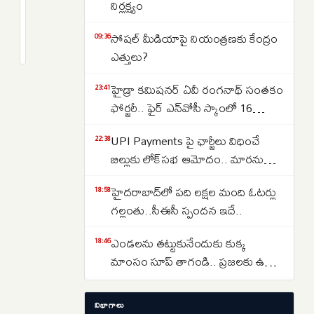
మత్తు
నిర్లక్ష్యం
మందు
2
సోషల్‌ మీడియాపై నియంత్రణకు కేంద్రం
కలిపి
months
09:36
క్రితం
ఎత్తులు?
యువతులపై
లైంగిక
హైడ్రా కమిషనర్ ఏవీ రంగనాథ్ సంతకం
23:41
దాడి..
ఫోర్జరీ.. ఫైర్ ఎన్‌వోసీ స్కాంలో 16
గలీజు
జూనియర్ కాలేజీలు
దందాల
UPI Payments పై ఛార్జీలు విధించే
22:38
ఐఐటీ
బిల్లుకు లోక్‌సభ ఆమోదం.. మారనున్న
బాబాను
చెల్లింపుల విధానం
హైదరాబాద్‌లో పది లక్షల మంది ఓటర్లు
18:58
అరెస్ట్
గల్లంతు..సీఈసీ స్పందన ఇదే..
చేసిన
పోలీసులు
ఎండలను తట్టుకునేందుకు కుక్క
18:46
మాంసం సూప్ తాగండి.. ప్రజలకు ఉత్తర
కొరియా సంచలన సూచన..
చిరంజీవికి కూటమి ప్రభుత్వం మెగా
18:30
విభాగాలు
ఆఫర్ ఇచ్చినట్లేనా.. తమ్ముడి బాటలోకే