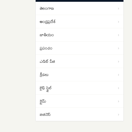
అన్న కూడా వస్తున్నారా..
తెలంగాణ
›
నీళ్లు బదులు డేటాని తాగాలా.. వైజాగ్
18:15
గూగుల్ డేటా సెంటర్‌పై కోర్టులో కేసు..
ఆంధ్రప్రదేశ్
›
ఎవరేశారంటే..
జాతీయం
›
ప్రపంచం
›
ఎడిట్ పేజి
›
క్రీడలు
›
లైఫ్ స్టైల్
›
క్రైమ్
›
బిజినెస్
›