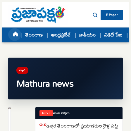
Skip to content
E-Paper
తెలంగాణ
ఆంధ్రప్రదేశ్
జాతీయం
ఎడిట్ పేజి
ట్యాగ్
Mathura news
తాజా వార్తలు
LIVE
క్రైమ్
ప్రసాదంలో
ఉత్తర తెలంగాణలో ప్రయాణికుల రైళ్ల పట్ల
09:39