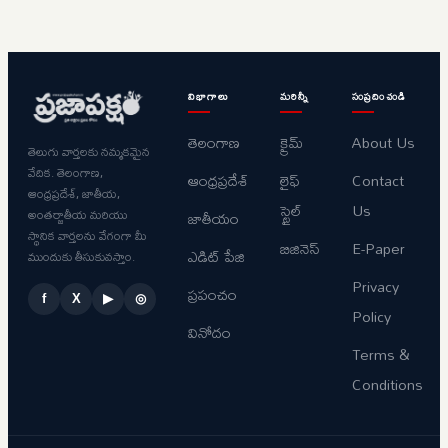
విభాగాలు
మరిన్నీ
సంప్రదించండి
తెలంగాణ
క్రైమ్
About Us
తెలుగు వార్తలకు నమ్మకమైన
వేదిక. తెలంగాణ,
ఆంధ్రప్రదేశ్
లైఫ్
Contact
ఆంధ్రప్రదేశ్, జాతీయ,
స్టైల్
Us
అంతర్జాతీయ మరియు
జాతీయం
స్థానిక వార్తలను వేగంగా మీ
బిజినెస్
E-Paper
ఎడిట్ పేజి
ముందుకు తీసుకువస్తాం.
Privacy
ప్రపంచం
f
X
▶
◎
Policy
వినోదం
Terms &
Conditions