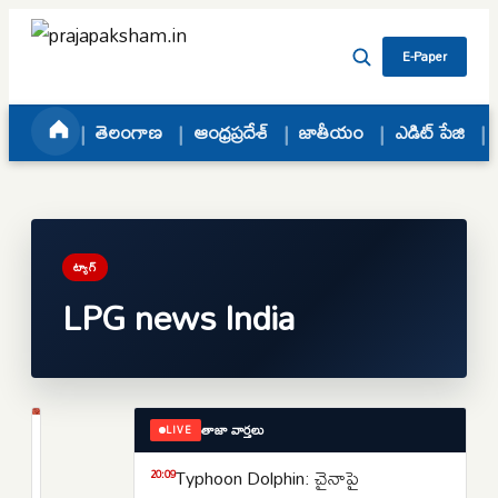
Skip to content
E-Paper
తెలంగాణ
ఆంధ్రప్రదేశ్
జాతీయం
ఎడిట్ పేజి
ట్యాగ్
LPG news India
తాజా వార్తలు
LIVE
జాతీయం
మళ్లీ
Typhoon Dolphin: చైనాపై
20:09