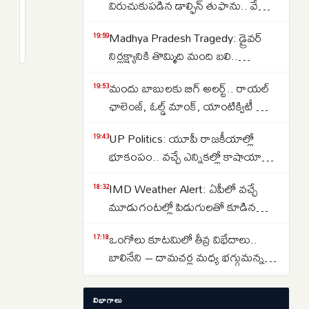
గ్యాస్
విరుచుకుపడిన డాల్ఫిన్ తుఫాను.. వేలాది
సిలిండర్
విమానాలు రద్దు.. 10 లక్షల మందిని
2
Madhya Pradesh Tragedy: డ్రైవర్
ధరల
months
19:59
సురక్షిత ప్రాంతాలకు తరలింపు..
క్రితం
నిర్లక్ష్యానికి తొమ్మిది మంది బలి..
బాదుడు..వాణిజ్య
ఉప్పొంగుతున్న కాలువలో
సిలిండర్ల
మందు బాబులకు బిగ్ అలర్ట్.. రాయల్
19:53
కొట్టుకుపోయిన వ్యాన్..
ధరలను
ఛాలెంజ్, ఓల్డ్ మాంక్‌, యాంటిక్విటీ బ్లూ,
రూ.
బాగ్‌పైపర్ మద్యం బ్యాన్
19
UP Politics: యూపీ రాజకీయాల్లో
19:43
పెంచిన
భూకంపం.. వచ్చే ఎన్నికల్లో కాషాయాన్ని
ఐవోసీ..
గద్దె దించేందుకు కాంగ్రెస్ బిగ్ స్కెచ్
IMD Weather Alert: ఏపీలో వచ్చే
18:32
మూడుగంటల్లో పిడుగులతో కూడిన
వర్షాలు.. దేశవ్యాప్తంగా వారం పాటు భారీ
ఒంగోలు కూటమిలో తీవ్ర విభేదాలు..
17:18
నుంచి అతి భారీ వర్షాలు..
బాలినేని – దామచర్ల మధ్య భగ్గుమన్న
మంటలు
Gold Price Outlook: 1970ల నాటి
17:00
విభాగాలు
ద్రవ్యోల్బణ పరిస్థితులు మళ్లీ తెరపైకి..