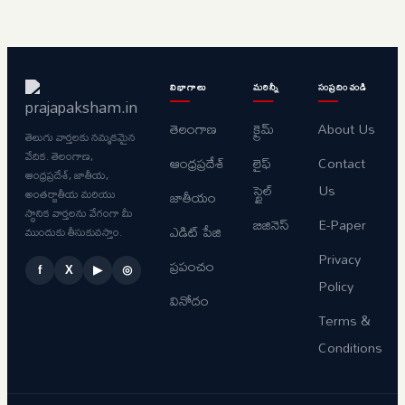
విభాగాలు
మరిన్నీ
సంప్రదించండి
తెలంగాణ
క్రైమ్
About Us
తెలుగు వార్తలకు నమ్మకమైన
వేదిక. తెలంగాణ,
ఆంధ్రప్రదేశ్
లైఫ్
Contact
ఆంధ్రప్రదేశ్, జాతీయ,
స్టైల్
Us
అంతర్జాతీయ మరియు
జాతీయం
స్థానిక వార్తలను వేగంగా మీ
బిజినెస్
E-Paper
ఎడిట్ పేజి
ముందుకు తీసుకువస్తాం.
Privacy
ప్రపంచం
f
X
▶
◎
Policy
వినోదం
Terms &
Conditions