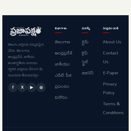
విభాగాలు
మరిన్నీ
సంప్రదించండి
తెలంగాణ
క్రైమ్
About Us
తెలుగు వార్తలకు నమ్మకమైన
వేదిక. తెలంగాణ,
ఆంధ్రప్రదేశ్
లైఫ్
Contact
ఆంధ్రప్రదేశ్, జాతీయ,
స్టైల్
Us
అంతర్జాతీయ మరియు
జాతీయం
స్థానిక వార్తలను వేగంగా మీ
బిజినెస్
E-Paper
ఎడిట్ పేజి
ముందుకు తీసుకువస్తాం.
Privacy
ప్రపంచం
f
X
▶
◎
Policy
వినోదం
Terms &
Conditions