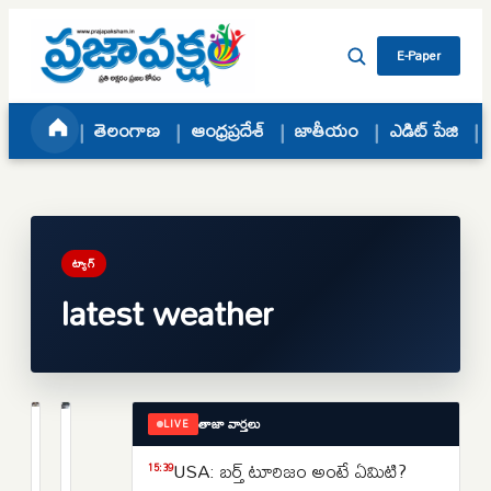
Skip to content
E-Paper
తెలంగాణ
ఆంధ్రప్రదేశ్
జాతీయం
ఎడిట్ పేజి
ట్యాగ్
latest weather
తాజా వార్తలు
LIVE
తెలంగాణ
ఆంధ్రప్రదేశ్
తెలంగాణకు
ఉపరితల
USA: బర్త్ టూరిజం అంటే ఏమిటి?
15:39