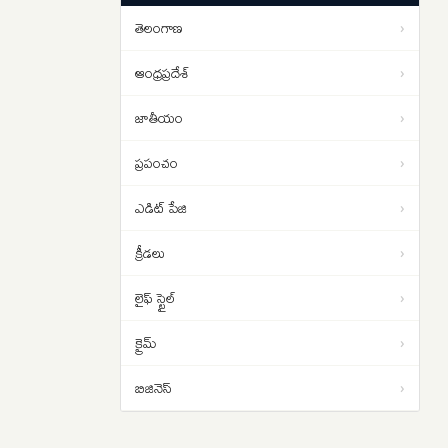
యోచన ..
తెలంగాణ
›
1 బిలియన్ వ్యూస్ దాటిన ‘రామాయణ’
09:00
ట్రైలర్
ఆంధ్రప్రదేశ్
›
జాతీయం
›
ప్రపంచం
›
ఎడిట్ పేజి
›
క్రీడలు
›
లైఫ్ స్టైల్
›
క్రైమ్
›
బిజినెస్
›