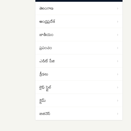
‘ది ప్యారడైజ్’ ట్రైలర్ అంతా రక్తమే
08:56
తెలంగాణ
›
ఆంధ్రప్రదేశ్
›
జాతీయం
›
ప్రపంచం
›
ఎడిట్ పేజి
›
క్రీడలు
›
లైఫ్ స్టైల్
›
క్రైమ్
›
బిజినెస్
›