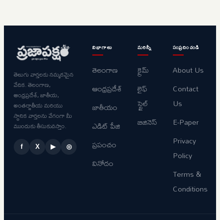
విభాగాలు
మరిన్నీ
సంప్రదించండి
తెలంగాణ
క్రైమ్
About Us
తెలుగు వార్తలకు నమ్మకమైన
వేదిక. తెలంగాణ,
ఆంధ్రప్రదేశ్
లైఫ్
Contact
ఆంధ్రప్రదేశ్, జాతీయ,
స్టైల్
Us
అంతర్జాతీయ మరియు
జాతీయం
స్థానిక వార్తలను వేగంగా మీ
బిజినెస్
E-Paper
ఎడిట్ పేజి
ముందుకు తీసుకువస్తాం.
Privacy
ప్రపంచం
f
X
▶
◎
Policy
వినోదం
Terms &
Conditions