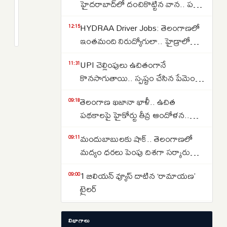
ఎఫెక్ట్..
హైదరాబాద్‌లో దంచికొట్టిన వాన.. పలు
జూన్
ప్రాంతాల్లో రోడ్లు జలమయం..
2
HYDRAA Driver Jobs: తెలంగాణలో
నెలలోనూ
months
12:15
అత్యవసరమైతే తప్ప ఇళ్ల నుంచి
క్రితం
ఇంతమంది నిరుద్యోగులా.. హైడ్రాలో
తెలుగు
బయటకు రావొద్దని సూచన..
150 డ్రైవర్ పోస్టుల కోసం తరలివచ్చిన
రాష్ట్రాల్లో
UPI చెల్లింపులు ఉచితంగానే
11:31
వేలాది మంది..
వడగాడ్పుల
కొనసాగుతాయి.. స్పష్టం చేసిన పేమెంట్
రోజులు
కౌన్సిల్ ఆఫ్ ఇండియా..
ప్రారంభం..
తెలంగాణ ఖజానా ఖాళీ.. ఉచిత
09:18
పథకాలపై హైకోర్టు తీవ్ర ఆందోళన..
కోటీశ్వరులకు రైతుబంధు ఇవ్వడంపై
మందుబాబులకు షాక్.. తెలంగాణలో
09:11
నిలదీత..
మద్యం ధరలు పెంపు దిశగా సర్కారు
యోచన ..
1 బిలియన్ వ్యూస్ దాటిన ‘రామాయణ’
09:00
ట్రైలర్
ఆగస్టు 15న ‘ఖడ్గం’ రీరిలీజ్
08:58
విభాగాలు