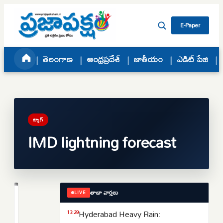
Skip to content
E-Paper
తెలంగాణ
ఆంధ్రప్రదేశ్
జాతీయం
ఎడిట్ పేజి
ట్యాగ్
IMD lightning forecast
తాజా వార్తలు
LIVE
ఆంధ్రప్రదేశ్
ఎల్‌నినో
Hyderabad Heavy Rain:
13:29