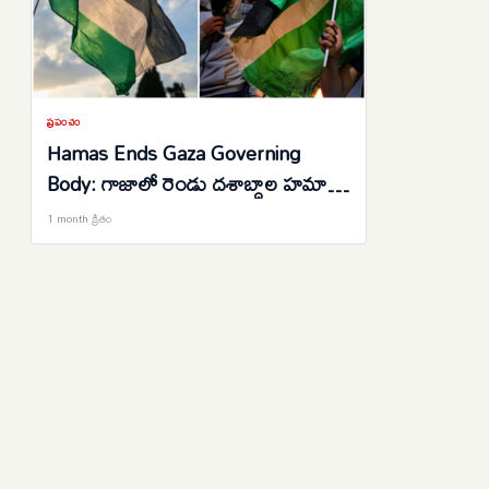
ప్రపంచం
Hamas Ends Gaza Governing
Body: గాజాలో రెండు దశాబ్దాల హమాస్‌
పాలనకు ముగింపు..పాలనా వ్యవస్థ రద్దు
1 month క్రితం
చేస్తున్నట్లు అధికారిక ప్రకటన..