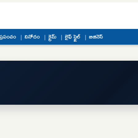
ప్రపంచం
వినోదం
క్రైమ్
లైఫ్ స్టైల్
బిజినెస్