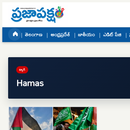
Skip to content
తెలంగాణ
ఆంధ్రప్రదేశ్
జాతీయం
ఎడిట్ పేజి
ట్యాగ్
Hamas