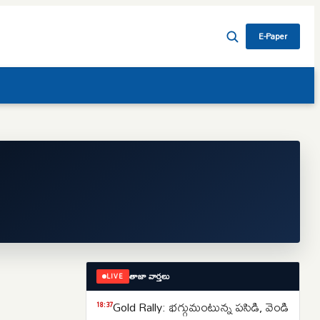
E-Paper
తాజా వార్తలు
LIVE
Gold Rally: భగ్గుమంటున్న పసిడి, వెండి
18:37