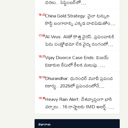
ధరలు.. సెప్టెంబర్‌లో
పెరుగుతాయా..తగ్గుతాయా..
China Gold Strategy: చైనా టన్నుల
18:23
కొద్దీ బంగారాన్ని ఎక్కడ దాచిపెడుతోందో
తెలుసా.. డ్రాగన్ కంట్రీ గోల్డ్ రిజర్వ్‌ల
AI Virus: AIతో కొత్త వైరస్‌..ప్రపంచానికి
17:06
వెనుక అసలు కథ ఇదే..
పెను సంక్షోభమా లేక వైద్య రంగంలో
విప్లవమా.. తలలు పట్టుకుంటున్న
Vijay Divorce Case Ends: విజయ్
16:27
శాస్త్రవేత్తలు..
విడాకుల కేసులో కీలక మలుపు..
పిటిషన్‌ను వెనక్కి తీసుకున్న
Dhurandhar: ధురంధర్ మూవీ ప్రపంచ
16:19
సంగీత..కేసును కొట్టివేసిన కోర్టు
రికార్డు.. 2026లో ప్రపంచంలోనే
అత్యధికంగా వీక్షించిన నాన్-ఇంగ్లీష్
Heavy Rain Alert: దేశవ్యాప్తంగా భారీ
15:38
చిత్రంగా హిస్టరీ క్రియేట్..
వర్షాలు.. 16 రాష్ట్రాలకు IMD అలర్ట్..
ఒడిశా-కేరళకు రెడ్ వార్నింగ్.. దక్షిణాది
Lost Important Documents? ఆధార్,
15:29
రాష్ట్రాల్లో ఉరుములతో కూడిన వానలు..
విభాగాలు
పాన్, పాస్‌పోర్ట్, ఓటర్ ఐడి లేదా డ్రైవింగ్