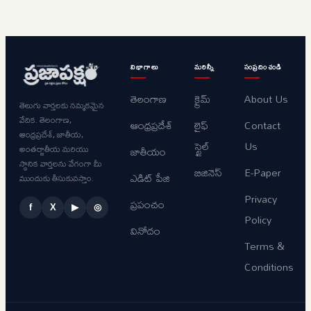
విభాగాలు
మరిన్నీ
సంప్రదించండి
తెలంగాణ
క్రైమ్
About Us
తెలుగు వార్తలకు నమ్మకమైన
వేదిక. తెలంగాణ,
ఆంధ్రప్రదేశ్
లైఫ్
Contact
ఆంధ్రప్రదేశ్, జాతీయ,
స్టైల్
Us
అంతర్జాతీయ మరియు
జాతీయం
స్థానిక వార్తలను వేగంగా మీ
బిజినెస్
E-Paper
ఎడిట్ పేజి
ముందుకు తీసుకువస్తాం.
Privacy
ప్రపంచం
f
X
▶
◎
Policy
వినోదం
Terms &
Conditions