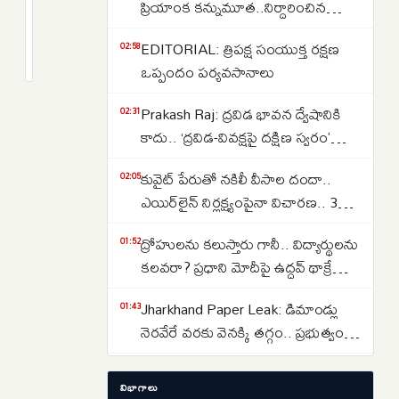
గ్యాస్
ప్రియాంక కన్నుమూత..నిర్దారించిన
సిలిండర్
వైద్యులు..కేసు పూర్తి వివరాలు ఇవే..
2
EDITORIAL: త్రిపక్ష సంయుక్త రక్షణ
ధరల
months
02:58
క్రితం
ఒప్పందం పర్యవసానాలు
బాదుడు..వాణిజ్య
సిలిండర్ల
Prakash Raj: ద్రవిడ భావన ద్వేషానికి
02:31
ధరలను
కాదు.. ‘ద్రవిడ-వివక్షపై దక్షిణ స్వరం’
రూ.
పుస్తకావిష్కరణ సభలో ప్రకాష్ రాజ్
19
కువైట్ పేరుతో నకిలీ వీసాల దందా..
02:05
పెంచిన
ఎయిర్‌లైన్ నిర్లక్ష్యంపైనా విచారణ.. 39
ఐవోసీ..
మందిపై కేసు
ద్రోహులను కలుస్తారు గానీ.. విద్యార్థులను
01:52
కలవరా? ప్రధాని మోదీపై ఉద్ధవ్ థాక్రే
మండిపాటు
Jharkhand Paper Leak: డిమాండ్లు
01:43
నెరవేరే వరకు వెనక్కి తగ్గం.. ప్రభుత్వంతో
చర్చలు విఫలం
Women Reservation: షరతులు
01:30
విభాగాలు
లేకుండా మహిళా కోటా అమలు