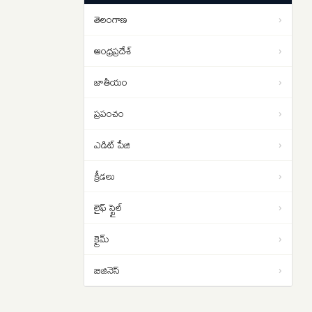
చేయాలి.. రాహుల్ గాంధీ డిమాండ్
తెలంగాణ
›
Strait of Hormuz: హోర్ముజ్ జలసంధిని
01:13
తెరవాలంటే ఇరాన్‌తో ట్రంప్ రాజీ
ఆంధ్రప్రదేశ్
›
పడాల్సిందే
జాతీయం
›
ప్రపంచం
›
ఎడిట్ పేజి
›
క్రీడలు
›
లైఫ్ స్టైల్
›
క్రైమ్
›
బిజినెస్
›