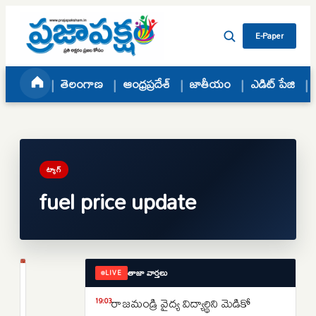
Skip to content
E-Paper
తెలంగాణ
ఆంధ్రప్రదేశ్
జాతీయం
ఎడిట్ పేజి
ట్యాగ్
fuel price update
తాజా వార్తలు
LIVE
జాతీయం
మళ్లీ
రాజమండ్రి వైద్య విద్యార్థిని మెడికో
19:03