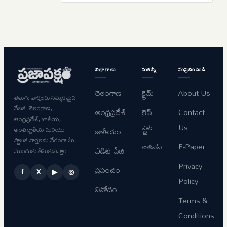
విభాగాలు
మరిన్నీ
సంప్రదించండి
తెలంగాణ
క్రైమ్
About Us
తెలుగు వార్తలకు నమ్మకమైన
వేదిక. తెలంగాణ,
ఆంధ్రప్రదేశ్
లైఫ్
Contact
ఆంధ్రప్రదేశ్, జాతీయ,
స్టైల్
Us
అంతర్జాతీయ మరియు
జాతీయం
స్థానిక వార్తలను వేగంగా మీ
బిజినెస్
E-Paper
ఎడిట్ పేజి
ముందుకు తీసుకువస్తాం.
Privacy
ప్రపంచం
f
X
▶
◎
Policy
వినోదం
Terms &
Conditions