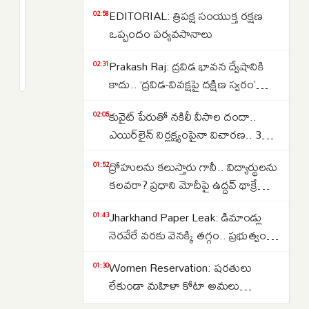
మహిళా
EDITORIAL: త్రిపక్ష సంయుక్త రక్షణ
02:58
సాధికారతకు
ఒప్పందం పర్యవసానాలు
మరో
2
Prakash Raj: ద్రవిడ భావన ద్వేషానికి
ముందడుగు..
months
02:31
క్రితం
కాదు.. ‘ద్రవిడ-వివక్షపై దక్షిణ స్వరం’
‘స్త్రీ
పుస్తకావిష్కరణ సభలో ప్రకాష్ రాజ్
రైడ్’ను
కువైట్ పేరుతో నకిలీ వీసాల దందా..
02:05
ప్రారంభించిన
ఎయిర్‌లైన్ నిర్లక్ష్యంపైనా విచారణ.. 39
డీజీపీ
మందిపై కేసు
సీవీ
ద్రోహులను కలుస్తారు గానీ.. విద్యార్థులను
01:52
ఆనంద్
కలవరా? ప్రధాని మోదీపై ఉద్ధవ్ థాక్రే
మండిపాటు
Jharkhand Paper Leak: డిమాండ్లు
01:43
నెరవేరే వరకు వెనక్కి తగ్గం.. ప్రభుత్వంతో
చర్చలు విఫలం
Women Reservation: షరతులు
01:30
లేకుండా మహిళా కోటా అమలు
చేయాలి.. రాహుల్ గాంధీ డిమాండ్