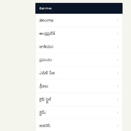
Strait of Hormuz: హోర్ముజ్ జలసంధిని
01:13
విభాగాలు
తెరవాలంటే ఇరాన్‌తో ట్రంప్ రాజీ
పడాల్సిందే
తెలంగాణ
›
ఇరాన్ యుద్ధం నుంచి బయటపడదాం..
01:02
ట్రంప్‌కు సెంట్కామ్ అధిపతి డాన్ కెయిన్
ఆంధ్రప్రదేశ్
›
సలహా
జాతీయం
›
ప్రపంచం
›
ఎడిట్ పేజి
›
క్రీడలు
›
లైఫ్ స్టైల్
›
క్రైమ్
›
బిజినెస్
›