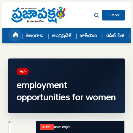
Skip to content
E-Paper
తెలంగాణ
ఆంధ్రప్రదేశ్
జాతీయం
ఎడిట్ పేజి
ట్యాగ్
employment
opportunities for women
తాజా వార్తలు
LIVE
తెలంగాణ